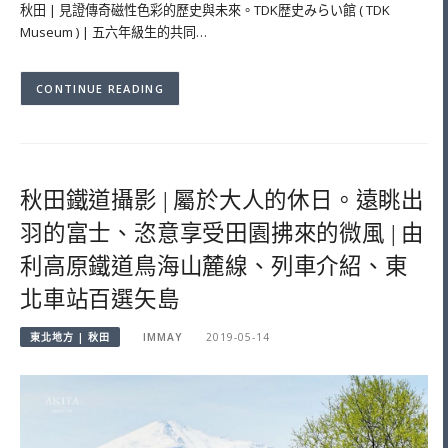
秋田 | 見證傳奇磁性色彩的歷史與未來。TDK歴史みらい館 ( TDK
Museum ) | 五六年級生的共同…
CONTINUE READING
秋田鐵道攝影 | 屬於大人的休日。遠眺出
羽的富士、恣意享受田園拂來的微風 | 由
利高原鐵道鳥海山麓線、列車介紹、東
北車站百選矢島
東北地方 | 秋田
IMMAY
2019-05-14