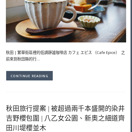
秋田 | 繁華街區裡的低調靜謐咖啡店 カフェ エピス （Cafe Epice） 之
前來到秋田縣的行…
CONTINUE READING
秋田旅行提案 | 被超過兩千本盛開的染井
吉野櫻包圍 | 八乙女公園、新奧之細道齊
田川堤櫻並木