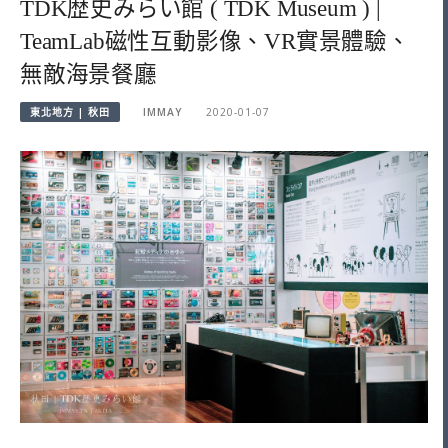
TDK歴史みらい館 ( TDK Museum ) |
TeamLab磁性互動影像、VR實景體驗、
無敵海景餐廳
東北地方 | 秋田
IMMAY
2020-01-07