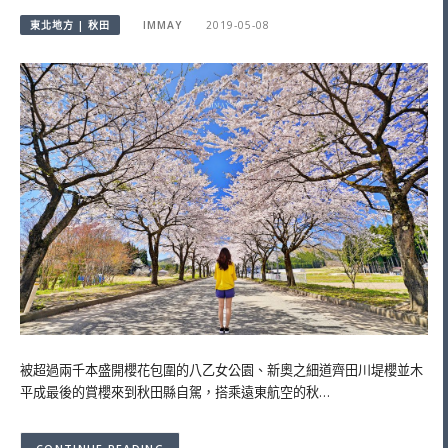
東北地方 | 秋田
IMMAY
2019-05-08
被超過兩千本盛開櫻花包圍的八乙女公園、新奧之細道齊田川堤櫻並木
平成最後的賞櫻來到秋田縣自駕，搭乘遠東航空的秋…