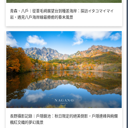
青森、八戶｜從葦毛崎展望台到種差海岸：探訪イタコマイマイ
岩，遇見八戶海岸線最療癒的春末風景
長野攝影記錄｜戶隱鏡池：秋日限定的絕美倒影，戶隱連峰與絢爛
楓紅交織的夢幻風景