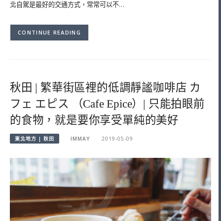
北自駕是最好的交通方式，常常可以不…
CONTINUE READING
秋田 | 繁華街區裡的低調靜謐咖啡店 カ
フェ エピス （Cafe Epice）| 只能拍眼前
的食物，就是要你享受單純的美好
東北地方 | 秋田
IMMAY
2019-05-09