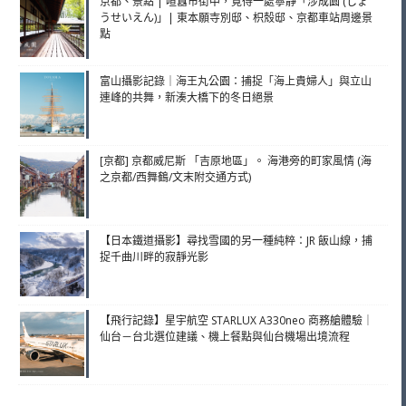
京都、景點 | 喧囂市街中，覓得一處寧靜「涉成園 (しょ
うせいえん)」| 東本願寺別邸、枳殼邸、京都車站周邊景
點
富山攝影記錄｜海王丸公園：捕捉「海上貴婦人」與立山
連峰的共舞，新湊大橋下的冬日絕景
[京都] 京都威尼斯 「吉原地區」。 海港旁的町家風情 (海
之京都/西舞鶴/文末附交通方式)
【日本鐵道攝影】尋找雪國的另一種純粹：JR 飯山線，捕
捉千曲川畔的寂靜光影
【飛行記錄】星宇航空 STARLUX A330neo 商務艙體驗｜
仙台－台北選位建議、機上餐點與仙台機場出境流程