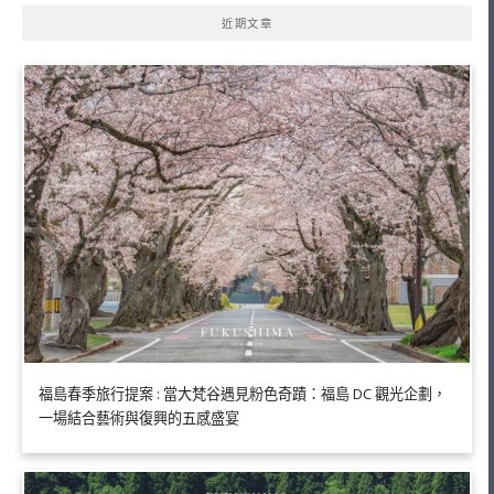
近期文章
福島春季旅行提案 : 當大梵谷遇見粉色奇蹟：福島 DC 觀光企劃，
一場結合藝術與復興的五感盛宴