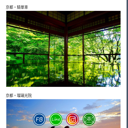
京都。騎單車
京都。瑠璃光院