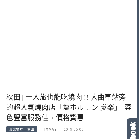
秋田 | 一人旅也能吃燒肉 !! 大曲車站旁
的超人氣燒肉店「塩ホルモン 炭楽」| 菜
色豐富服務佳、價格實惠
東北地方 | 秋田
IMMAY
2019-05-06