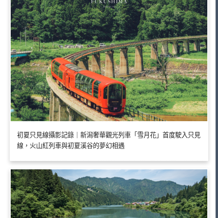
初夏只見線攝影記錄｜新潟奢華觀光列車「雪月花」首度駛入只見
線，火山紅列車與初夏溪谷的夢幻相遇