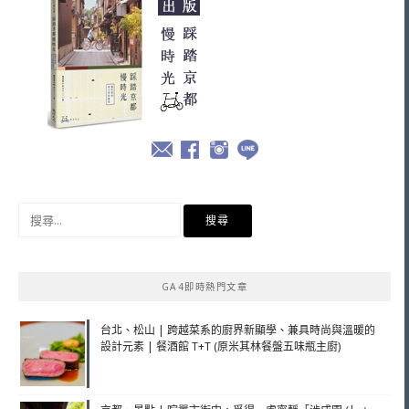
搜
尋
關
鍵
GA4即時熱門文章
字:
台北、松山 | 跨越菜系的廚界新顯學、兼具時尚與溫暖的
設計元素 | 餐酒館 T+T (原米其林餐盤五味瓶主廚)