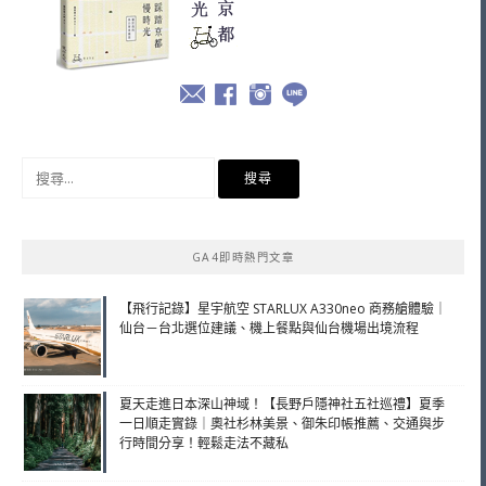
搜
尋
關
鍵
GA4即時熱門文章
字:
【飛行記錄】星宇航空 STARLUX A330neo 商務艙體驗｜
仙台－台北選位建議、機上餐點與仙台機場出境流程
夏天走進日本深山神域！【長野戶隱神社五社巡禮】夏季
一日順走實錄｜奧社杉林美景、御朱印帳推薦、交通與步
行時間分享！輕鬆走法不藏私