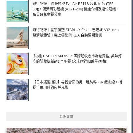
飛行記錄 | 長榮航空 Eva Air BR118 台北-仙台 (TPE-
SDJ)。蛋黃哥彩繪機 (A321-200) 機艙介紹及選位建議、
蛋黃哥兒童餐分享
飛行記錄｜星宇航空 STARLUX 台北－吉隆坡 A321neo
經濟艙體驗＋機上餐點與 KLIA 自動通關實測
[沖繩] C&C BREAKFAST。國際通牧志市場巷弄裡, 美味好
吃的隱藏版鬆餅&早午餐 (文末附詳細菜單/價格)
【日本鐵道攝影】尋找雪國的另一種純粹：JR 飯山線，捕
捉千曲川畔的寂靜光影
近期文章