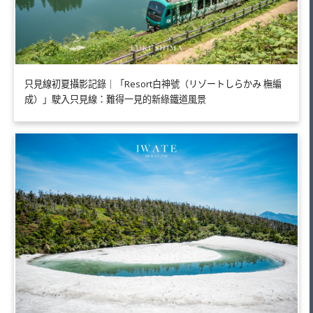
只見線初夏攝影記錄｜「Resort白神號（リゾートしらかみ 橅編
成）」駛入只見線：難得一見的新綠鐵道風景