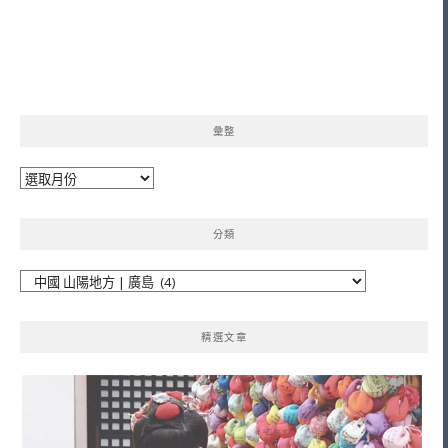
彙整
彙
整
分類
分
類
精選文章