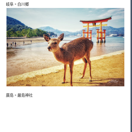
岐阜。白川鄉
廣島。嚴島神社