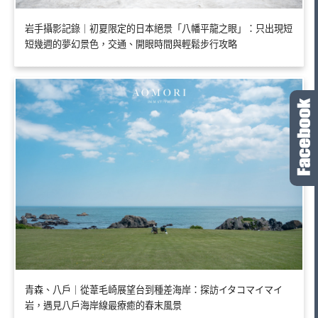
岩手攝影記錄｜初夏限定的日本絕景「八幡平龍之眼」：只出現短
短幾週的夢幻景色，交通、開眼時間與輕鬆步行攻略
青森、八戶｜從葦毛崎展望台到種差海岸：探訪イタコマイマイ
岩，遇見八戶海岸線最療癒的春末風景