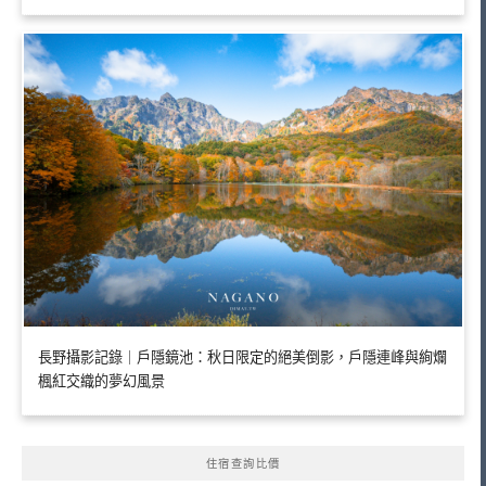
長野攝影記錄｜戶隱鏡池：秋日限定的絕美倒影，戶隱連峰與絢爛
楓紅交織的夢幻風景
住宿查詢比價