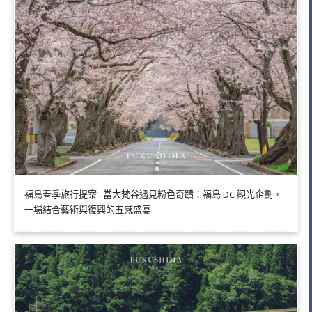
福島春季旅行提案 : 當大梵谷遇見粉色奇蹟：福島 DC 觀光企劃，
一場結合藝術與復興的五感盛宴