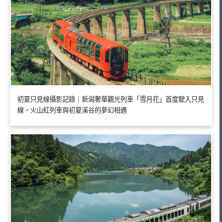
初夏只見線攝影記錄｜新潟奢華觀光列車「雪月花」首度駛入只見
線，火山紅列車與初夏溪谷的夢幻相遇