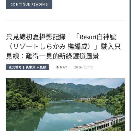
CONTINUE READING
只見線初夏攝影記錄｜「Resort白神號
（リゾートしらかみ 橅編成）」駛入只
見線：難得一見的新綠鐵道風景
東北地方 | 奧會津 只見線
IMMAY
2026-06-10