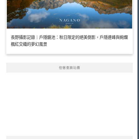
長野攝影記錄｜戶隱鏡池：秋日限定的絕美倒影，戶隱連峰與絢爛
楓紅交織的夢幻風景
住宿查詢比價