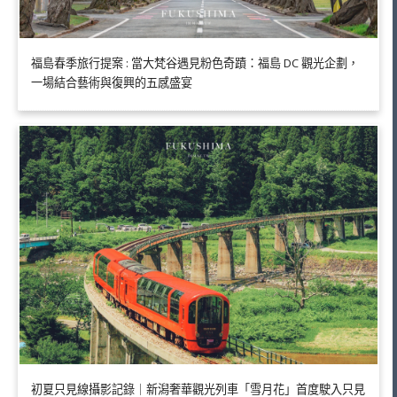
福島春季旅行提案 : 當大梵谷遇見粉色奇蹟：福島 DC 觀光企劃，
一場結合藝術與復興的五感盛宴
初夏只見線攝影記錄｜新潟奢華觀光列車「雪月花」首度駛入只見