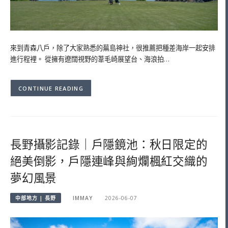
來到青森八戶，除了大家熟悉的蕪島神社，很推薦把種差海岸一起安排
進行程裡。 從擁有遼闊視野的葦毛崎展望台、海浪拍…
CONTINUE READING
長野攝影記錄｜戶隱鏡池：秋日限定的
絕美倒影，戶隱連峰與絢爛楓紅交織的
夢幻風景
中部地方 | 長野
IMMAY
2026-06-07