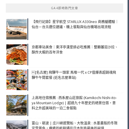
鍵
GA4即時熱門文章
字:
【飛行記錄】星宇航空 STARLUX A330neo 商務艙體驗｜
仙台－台北選位建議、機上餐點與仙台機場出境流程
京都車站美食｜東洋亭漢堡排必吃推薦：整顆蕃茄沙拉、
酥炸大蝦的百年洋食
[名古屋] 飛驒牛一頭家 馬喰一代 x CP值爆表超銷魂飛
驒牛午間套餐 (近名古屋車站)
上高地住宿推薦 : 西系屋山莊旅館 (Kamikochi Nishi-ito-
ya Mountain Lodge) | 超過九十年歷史的絕景住宿，意
料之外超美味的一泊二食餐點
富山、砺波 | 庄川峽遊覽船、大牧溫泉 : 水墨畫般的冬限
定雪景色，療癒的航程通往日本列島最後的祕境