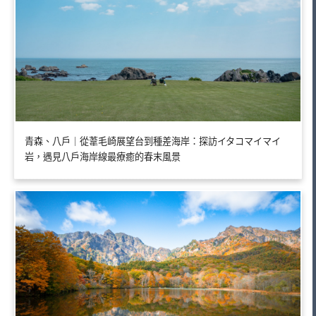
青森、八戶｜從葦毛崎展望台到種差海岸：探訪イタコマイマイ
岩，遇見八戶海岸線最療癒的春末風景