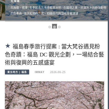
北海道
北海道、道東 | 冬季就去北海道看流冰吧 ! 在國境之東，欣賞流冰與野生動物
的合奏曲 | 流冰船預約方式、拍攝技巧與雪地穿著建議
福島春季旅行提案 : 當大梵谷遇見粉
色奇蹟：福島 DC 觀光企劃，一場結合藝
術與復興的五感盛宴
東北地方 | 福島
IMMAY
2026-06-25