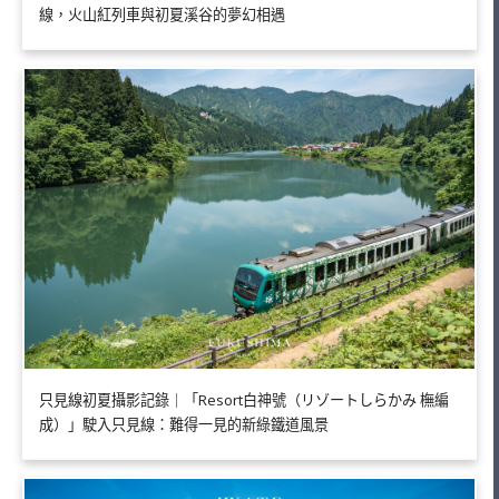
線，火山紅列車與初夏溪谷的夢幻相遇
只見線初夏攝影記錄｜「Resort白神號（リゾートしらかみ 橅編
成）」駛入只見線：難得一見的新綠鐵道風景