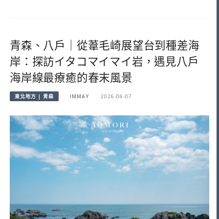
青森、八戶｜從葦毛崎展望台到種差海
岸：探訪イタコマイマイ岩，遇見八戶
海岸線最療癒的春末風景
東北地方 | 青森
IMMAY
2026-06-07