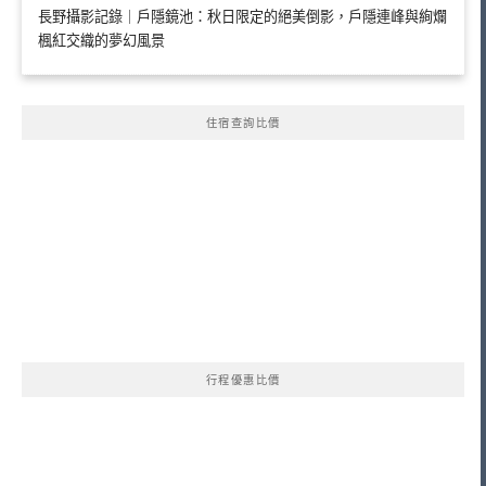
長野攝影記錄｜戶隱鏡池：秋日限定的絕美倒影，戶隱連峰與絢爛
楓紅交織的夢幻風景
住宿查詢比價
行程優惠比價