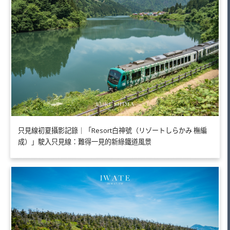
只見線初夏攝影記錄｜「Resort白神號（リゾートしらかみ 橅編
成）」駛入只見線：難得一見的新綠鐵道風景