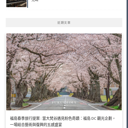
近期文章
福島春季旅行提案 : 當大梵谷遇見粉色奇蹟：福島 DC 觀光企劃，
一場結合藝術與復興的五感盛宴