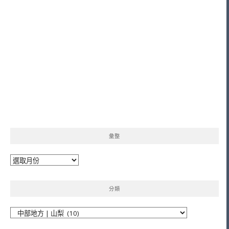
彙整
彙
整
分類
分
類