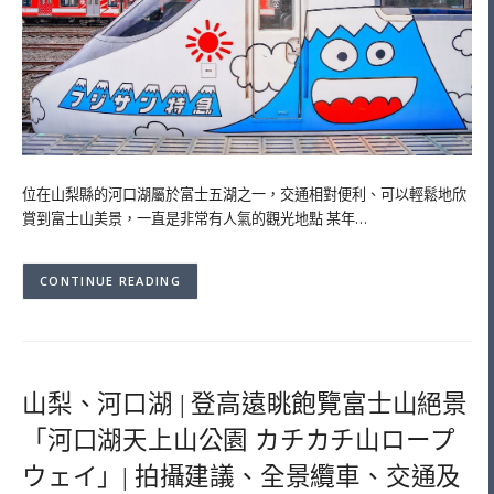
位在山梨縣的河口湖屬於富士五湖之一，交通相對便利、可以輕鬆地欣
賞到富士山美景，一直是非常有人氣的觀光地點 某年…
CONTINUE READING
山梨、河口湖 | 登高遠眺飽覽富士山絕景
「河口湖天上山公園 カチカチ山ロープ
ウェイ」| 拍攝建議、全景纜車、交通及