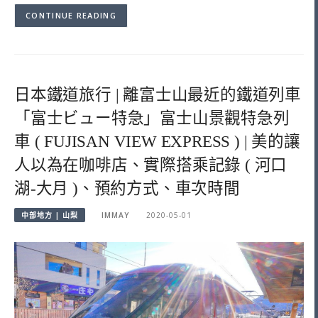
CONTINUE READING
日本鐵道旅行 | 離富士山最近的鐵道列車
「富士ビュー特急」富士山景觀特急列
車 ( FUJISAN VIEW EXPRESS ) | 美的讓
人以為在咖啡店、實際搭乘記錄 ( 河口
湖-大月 )、預約方式、車次時間
中部地方 | 山梨
IMMAY
2020-05-01