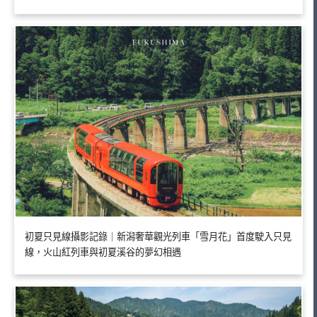
初夏只見線攝影記錄｜新潟奢華觀光列車「雪月花」首度駛入只見
線，火山紅列車與初夏溪谷的夢幻相遇