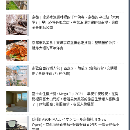
京都 | 座落水泥叢林裡的千年佛寺、京都的中心點「六角
堂」| 星巴克特色概念店、有著浪漫傳說的御幸櫻、俯瞰
全景地點公開
京都車站美食｜東洋亭漢堡排必吃推薦：整顆蕃茄沙拉、
酥炸大蝦的百年洋食
南歐自由行懶人包 | 西班牙、葡萄牙 (實際行程 / 交通規
劃 / 景點住宿 / 行程花費)
富士山住宿推薦 : Megu Fuji 2021 | 早安午安晚安，在房
間裡與富士山問好，看著最美風景的旅居生活讓人喜歡極
了 | 附加服務 : 和服租借、專業人像攝影
[京都] AEON MALL イオンモール京都桂川 (New
Open)。京都血拼新景點~好逛好買又好吃! 一整天也逛不
完啊