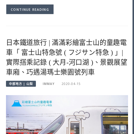
CONTINUE READING
日本鐵道旅行 | 滿滿彩繪富士山的童趣電
車「 富士山特急號 ( フジサン特急 ) 」|
實際搭乘記錄 ( 大月-河口湖 )、景觀展望
車廂、巧遇湯瑪士樂園號列車
中部地方 | 山梨
IMMAY
2020-04-15