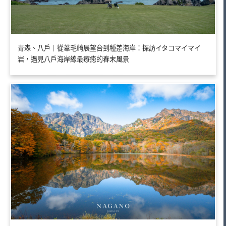
青森、八戶｜從葦毛崎展望台到種差海岸：探訪イタコマイマイ
岩，遇見八戶海岸線最療癒的春末風景