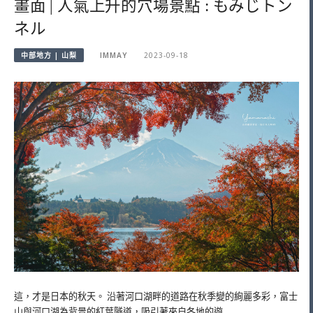
畫面 | 人氣上升的穴場景點 : もみじトン
ネル
中部地方 | 山梨
IMMAY
2023-09-18
這，才是日本的秋天。 沿著河口湖畔的道路在秋季變的絢麗多彩，富士
山與河口湖為背景的紅葉隧道，吸引著來自各地的遊…