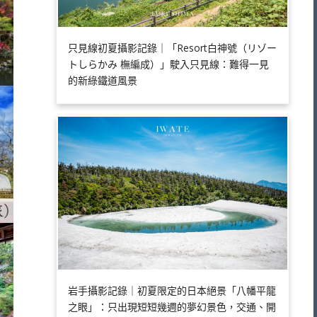
只見線初夏攝影記錄｜「Resort白神號（リゾー
トしらかみ 橅編成）」駛入只見線：難得一見
的新綠鐵道風景
岩手攝影記錄｜初夏限定的日本絕景「八幡平龍
之眼」：只出現短短幾週的夢幻景色，交通、開