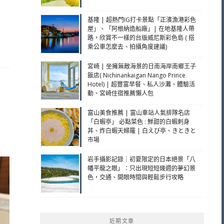
基隆 | 超熱門IG打卡景點「正濱漁港彩色
屋」、「阿根納造船廠」| 在地基隆人帶
路，欣賞不一樣的台版威尼斯彩色島 ( 搭
乘公車怎麼去、拍攝角度建議)
宮崎 | 坐擁無敵海景的日南海岸南鄉王子
飯店( Nichinankaigan Nango Prince
Hotel) | 超豐富早餐、私人沙灘、體驗活
動、宮崎住宿推薦懶人包
、
富山美食推薦 | 富山車站人氣排隊名店
「白蝦亭」 必點菜色 : 鮮甜的白蝦刺身
丼、炸白蝦天婦羅 | 白えび亭、きときと
市場
岩手攝影記錄｜初夏限定的日本絕景「八
幡平龍之眼」：只出現短短幾週的夢幻景
色，交通、開眼時間與輕鬆步行攻略
近期文章