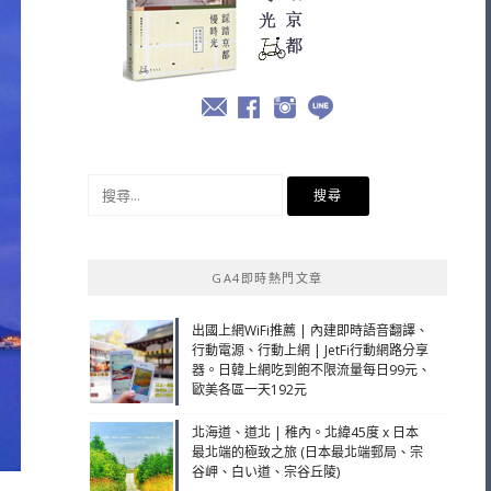
搜
尋
關
鍵
GA4即時熱門文章
字:
出國上網WiFi推薦 | 內建即時語音翻譯、
行動電源、行動上網 | JetFi行動網路分享
器。日韓上網吃到飽不限流量每日99元、
歐美各區一天192元
北海道、道北 | 稚內。北緯45度 x 日本
最北端的極致之旅 (日本最北端郵局、宗
谷岬、白い道、宗谷丘陵)