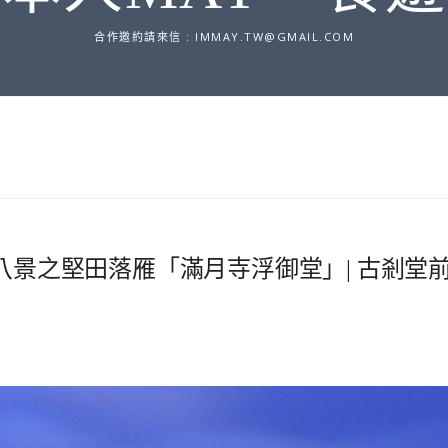
合作邀約請來信 :
IMMAY.TW@GMAIL.COM
江八景之堅田落雁「滿月寺浮御堂」| 古剎堂