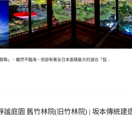
賀縣」，雖然不臨海，但卻有著全日本面積最大的湖泊「琵…
謐庭園 舊竹林院(旧竹林院) | 坂本傳統建