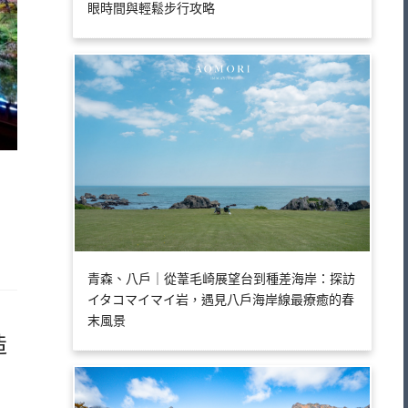
眼時間與輕鬆步行攻略
青森、八戶｜從葦毛崎展望台到種差海岸：探訪
イタコマイマイ岩，遇見八戶海岸線最療癒的春
末風景
造