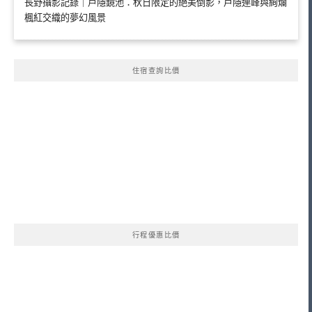
長野攝影記錄｜戶隱鏡池：秋日限定的絕美倒影，戶隱連峰與絢爛
楓紅交織的夢幻風景
住宿查詢比價
行程優惠比價