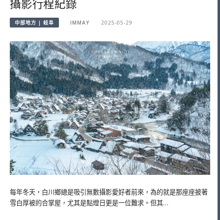
攝影行程紀錄
中部地方 | 岐阜
IMMAY
2025-05-29
每年冬天，白川鄉總是吸引無數攝影愛好者前來，為的就是那座座披著
雪白厚被的合掌屋，尤其是點燈日更是一位難求。但其…