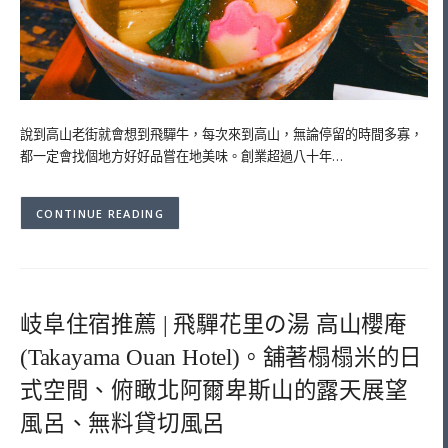
說到高山老街就會想到飛驒牛，每次來到高山，無論停留的時間多寡，
都一定會找個地方好好品嘗在地美味。創業超過八十年…
CONTINUE READING
岐阜住宿推薦 | 飛驒花里の湯 高山櫻庵
(Takayama Ouan Hotel)。舖著榻榻米的日
式空間、俯瞰北阿爾卑斯山的露天展望
風呂、無料貸切風呂