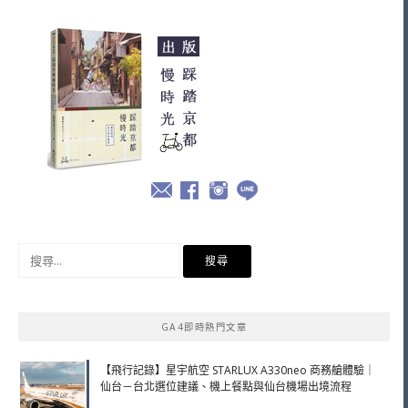
搜
尋
關
鍵
GA4即時熱門文章
字:
【飛行記錄】星宇航空 STARLUX A330neo 商務艙體驗｜
仙台－台北選位建議、機上餐點與仙台機場出境流程