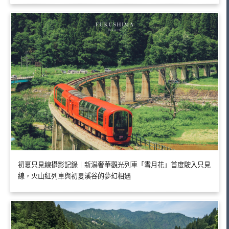
初夏只見線攝影記錄｜新潟奢華觀光列車「雪月花」首度駛入只見
線，火山紅列車與初夏溪谷的夢幻相遇