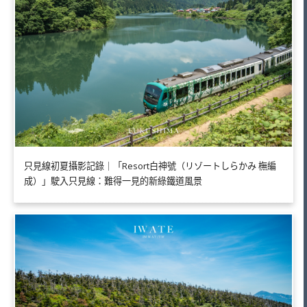
只見線初夏攝影記錄｜「Resort白神號（リゾートしらかみ 橅編
成）」駛入只見線：難得一見的新綠鐵道風景