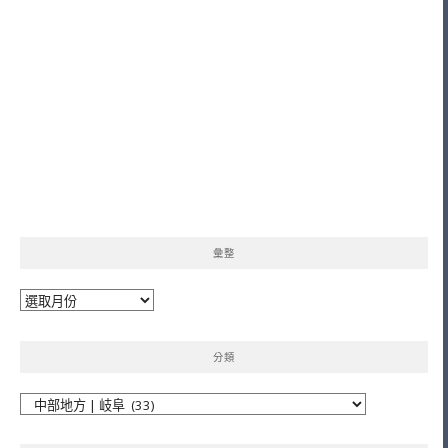
彙整
彙
整
分類
分
類