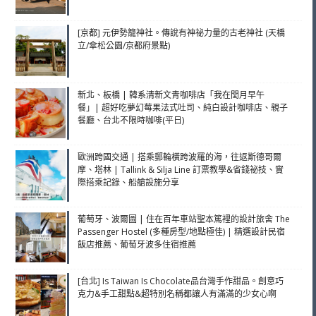
[京都] 元伊勢籠神社。傳說有神祕力量的古老神社 (天橋
立/傘松公園/京都府景點)
新北、板橋 | 韓系清新文青咖啡店「我在閏月早午
餐」| 超好吃夢幻莓果法式吐司、純白設計咖啡店、親子
餐廳、台北不限時咖啡(平日)
歐洲跨國交通 | 搭乘郵輪橫跨波羅的海，往返斯德哥爾
摩、塔林 | Tallink & Silja Line 訂票教學&省錢祕技、實
際搭乘記錄、船艙設施分享
葡萄牙、波爾圖 | 住在百年車站聖本篤裡的設計旅舍 The
Passenger Hostel (多種房型/地點極佳) | 精選設計民宿
飯店推薦、葡萄牙波多住宿推薦
[台北] Is Taiwan Is Chocolate品台灣手作甜品。創意巧
克力&手工甜點&超特別名稱都讓人有滿滿的少女心啊