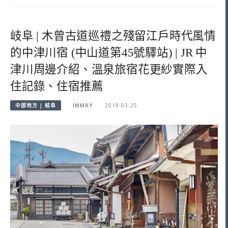
岐阜 | 木曾古道巡禮之殘留江戶時代風情
的中津川宿 (中山道第45號驛站) | JR 中
津川周邊介紹、溫泉旅宿花更紗實際入
住記錄、住宿推薦
中部地方 | 岐阜
IMMAY
2019-03-25