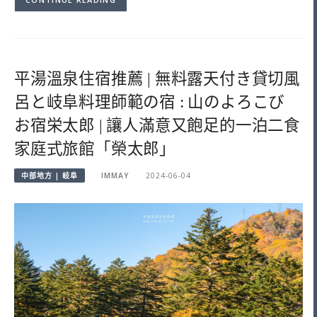
平湯溫泉住宿推薦 | 無料露天付き貸切風
呂と岐阜料理師範の宿 : 山のよろこび
お宿栄太郎 | 讓人滿意又飽足的一泊二食
家庭式旅館「榮太郎」
中部地方 | 岐阜
IMMAY
2024-06-04