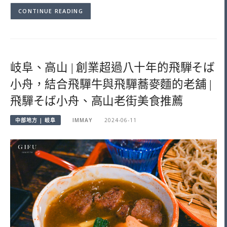
CONTINUE READING
岐阜、高山 | 創業超過八十年的飛騨そば
小舟，結合飛驒牛與飛驒蕎麥麵的老舖 |
飛驒そば小舟、高山老街美食推薦
中部地方 | 岐阜
IMMAY
2024-06-11