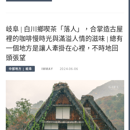
岐阜 | 白川鄉喫茶「落人」，合掌造古屋
裡的咖啡慢時光與滿溢人情的滋味 | 總有
一個地方是讓人牽掛在心裡，不時地回
頭張望
中部地方 | 岐阜
IMMAY
2024-06-06