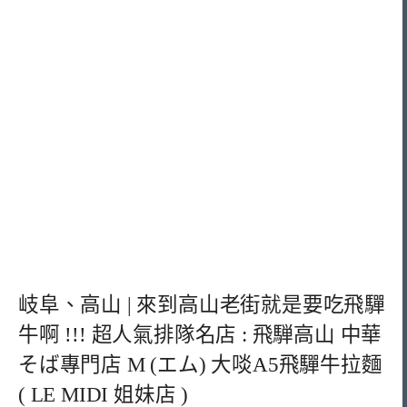
岐阜、高山 | 來到高山老街就是要吃飛驒
牛啊 !!! 超人氣排隊名店 : 飛騨高山 中華
そば專門店 M (エム) 大啖A5飛驒牛拉麵
( LE MIDI 姐妹店 )