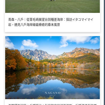
青森、八戶｜從葦毛崎展望台到種差海岸：探訪イタコマイマイ
岩，遇見八戶海岸線最療癒的春末風景