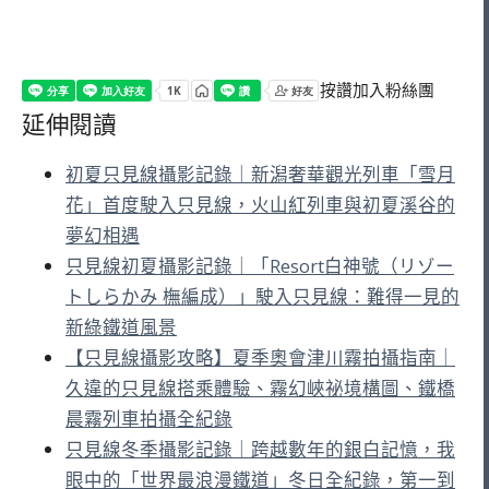
按讚加入粉絲團
延伸閱讀
初夏只見線攝影記錄｜新潟奢華觀光列車「雪月
花」首度駛入只見線，火山紅列車與初夏溪谷的
夢幻相遇
只見線初夏攝影記錄｜「Resort白神號（リゾー
トしらかみ 橅編成）」駛入只見線：難得一見的
新綠鐵道風景
【只見線攝影攻略】夏季奧會津川霧拍攝指南｜
久違的只見線搭乘體驗、霧幻峽祕境構圖、鐵橋
晨霧列車拍攝全紀錄
只見線冬季攝影記錄｜跨越數年的銀白記憶，我
眼中的「世界最浪漫鐵道」冬日全紀錄，第一到