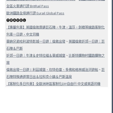
全區火車通行證 BritRail Pass
歐洲鐵路全境通行證 Eurail Global Pass
🅣🅡🅐🅥🅔🅛
【專屬包車】英國倫敦周邊巨石陣，牛津，溫莎，劍橋等線路客制化
包車一日遊・中文司機
華納兄弟哈利波特影城一日遊｜倫敦出發
、
英國倫敦近郊一日遊｜巨
石陣＆巴斯
近郊一日遊｜牛津＆史特拉福＆華威城堡
、
比斯特購物村鐵路購物之
旅
倫敦出發一日遊 |
利茲城堡、坎特伯雷、多佛和格林威治河遊船
、
巨
石陣特殊通道賞日出＆拉科克小鎮＆巴斯溫泉
【客制化多日包車】全歐洲地區客制化DIY自由行 中文或英語司機