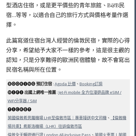
型酒店住宿，或是更平價些的青年旅館、B&B民
宿…等等，以適合自己的旅行方式與價格考量作選
擇。
此篇寫道住宿台灣人經營的倫敦民宿，實際的心得
分享，希望給予大家不一樣的參考，這是很主觀的
認知，只是分享難得的歐洲民宿體驗，故不會寫出
民宿名稱與所在位置。
🅑🅞🅞🅚🅘🅝🅖
預訂住宿
:
Agoda 比價
、
Booking訂房
🅦🅘🅕🅘
出國上網唯一推薦
:
Jet-Fi mobile 全方位漫遊品牌 eSIM /
WiFi分享器 / SiM
🅣🅘🅒🅚🅔🅣
英國倫敦希思羅機場 LHR至倫敦市區｜專車接送中文司機
、
【倫敦機
場共乘】希斯洛機場（LHR）往返倫敦市區
倫敦全天暢遊通行證 London All-Inclusive Pass
、
英國火車票 | 英國