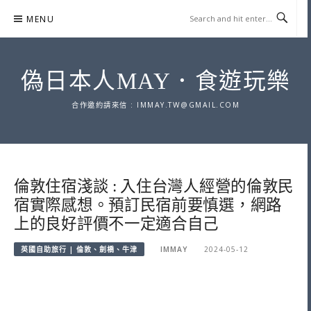
Skip
MENU
to
content
偽日本人MAY．食遊玩樂
合作邀約請來信 :
IMMAY.TW@GMAIL.COM
倫敦住宿淺談 : 入住台灣人經營的倫敦民
宿實際感想。預訂民宿前要慎選，網路
上的良好評價不一定適合自己
英國自助旅行 | 倫敦、劍橋、牛津
IMMAY
2024-05-12