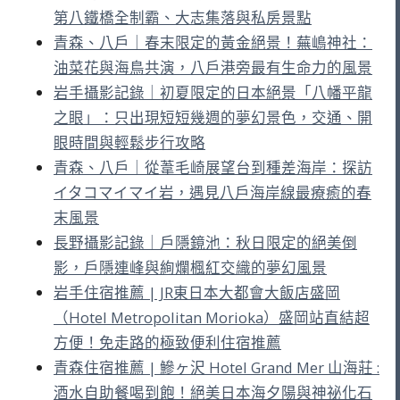
第八鐵橋全制霸、大志集落與私房景點
青森、八戶｜春末限定的黃金絕景！蕪嶋神社：
油菜花與海鳥共演，八戶港旁最有生命力的風景
岩手攝影記錄｜初夏限定的日本絕景「八幡平龍
之眼」：只出現短短幾週的夢幻景色，交通、開
眼時間與輕鬆步行攻略
青森、八戶｜從葦毛崎展望台到種差海岸：探訪
イタコマイマイ岩，遇見八戶海岸線最療癒的春
末風景
長野攝影記錄｜戶隱鏡池：秋日限定的絕美倒
影，戶隱連峰與絢爛楓紅交織的夢幻風景
岩手住宿推薦 | JR東日本大都會大飯店盛岡
（Hotel Metropolitan Morioka）盛岡站直結超
方便！免走路的極致便利住宿推薦
青森住宿推薦 | 鰺ヶ沢 Hotel Grand Mer 山海莊 :
酒水自助餐喝到飽！絕美日本海夕陽與神祕化石