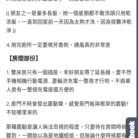
(( 朋友之一是量多長髮，她一個星期都不敢洗頭只用乾
洗髮，一直到回家前一天因為太熱才洗，因為很難沖乾
淨 ))
4. 用完廁所一定要噴芳香劑，通風真的非常差
【房間部份】
1. 雙床房只有一個插座，幸好朋友帶了延長線，要不然
手機相機行動電源…要輪流充電一整夜才行吧。不過單
人房有一整個充電座還方便的
2. 房門不時會發出震動聲，感覺是門板與框架的震動?
不知哪里來的
那種震動是讓人無法忽視的程度，只要待在房間時就能
聽到，一開始以為是地鐵經過，但無論什麼時候都有聽