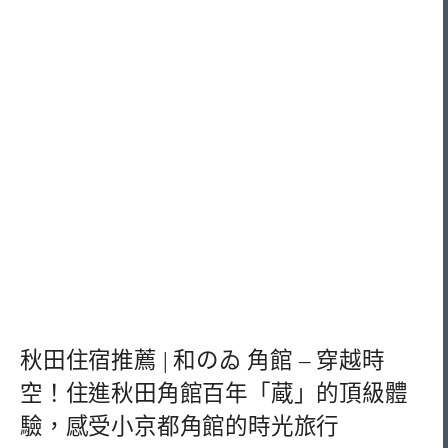
秋田住宿推薦 | 和のゐ 角館 – 穿越時
空！住進秋田角館百年「蔵」的頂級體
驗，感受小京都角館的時光旅行