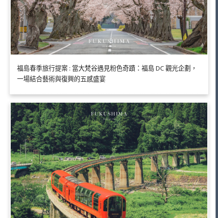
福島春季旅行提案 : 當大梵谷遇見粉色奇蹟：福島 DC 觀光企劃，
一場結合藝術與復興的五感盛宴