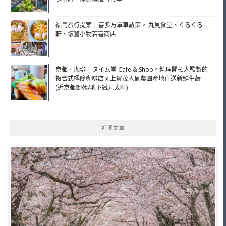
福島旅行提案 | 喜多方單車散策。 丸見食堂、くるくる
軒、懷舊小物若喜商店
京都、珈琲 | タイム堂 Cafe & Shop。料理開拓人監製的
複合式極簡咖啡店 x 上賀茂人氣農園產地直送新鮮生蔬
(近京都御苑/地下鐵丸太町)
近期文章