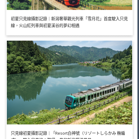
初夏只見線攝影記錄｜新潟奢華觀光列車「雪月花」首度駛入只見
線，火山紅列車與初夏溪谷的夢幻相遇
只見線初夏攝影記錄｜「Resort白神號（リゾートしらかみ 橅編