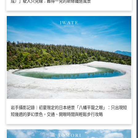
成）」駛入只見線：難得一見的新綠鐵道風景
岩手攝影記錄｜初夏限定的日本絕景「八幡平龍之眼」：只出現短
短幾週的夢幻景色，交通、開眼時間與輕鬆步行攻略