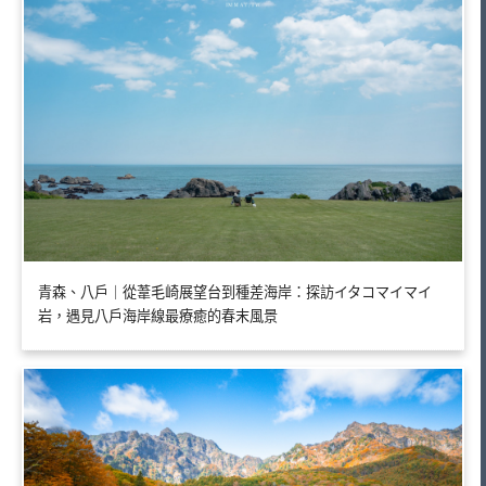
青森、八戶｜從葦毛崎展望台到種差海岸：探訪イタコマイマイ
岩，遇見八戶海岸線最療癒的春末風景