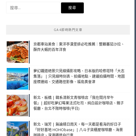
搜
尋
關
鍵
GA4即時熱門文章
字:
京都車站美食｜東洋亭漢堡排必吃推薦：整顆蕃茄沙拉、
酥炸大蝦的百年洋食
夢幻鐵道絕景只見線攝影攻略、日本版的哈修塔特「大志
集落」 | 只見線時刻表、拍攝地點、建議拍攝時間、地圖
座標連結、交通路徑影像、福島奧會津
新北、板橋 | 韓系清新文青咖啡店「我在閏月早午
餐」| 超好吃夢幻莓果法式吐司、純白設計咖啡店、親子
餐廳、台北不限時咖啡(平日)
新北、瑞芳 | 無論晴日雨天，每一天都是看海的好日子
「好好基地 HOHObase」| 八斗子貨櫃屋咖啡廳、海景
咖啡店、深澳鐵道自行車