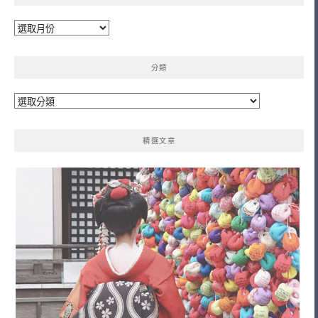
彙
整
分類
分
類
精選文章