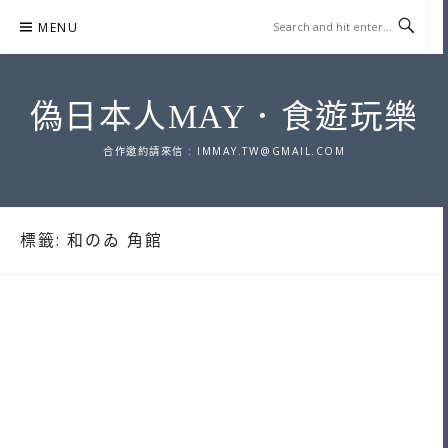
Skip
MENU
to
content
偽日本人MAY．食遊玩樂
合作邀約請來信 :
IMMAY.TW@GMAIL.COM
標籤:
和のゐ 角館