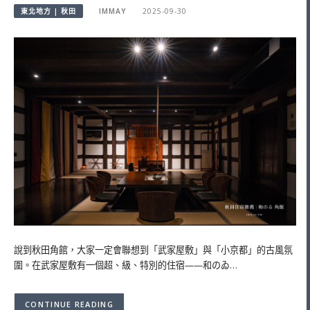
東北地方 | 秋田
IMMAY
2025-09-30
說到秋田角館，大家一定會聯想到「武家屋敷」與「小京都」的古風氛
圍。在武家屋敷有一個超、級、特別的住宿——和のゐ…
CONTINUE READING