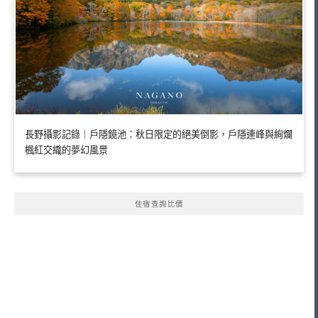
長野攝影記錄｜戶隱鏡池：秋日限定的絕美倒影，戶隱連峰與絢爛
楓紅交織的夢幻風景
住宿查詢比價