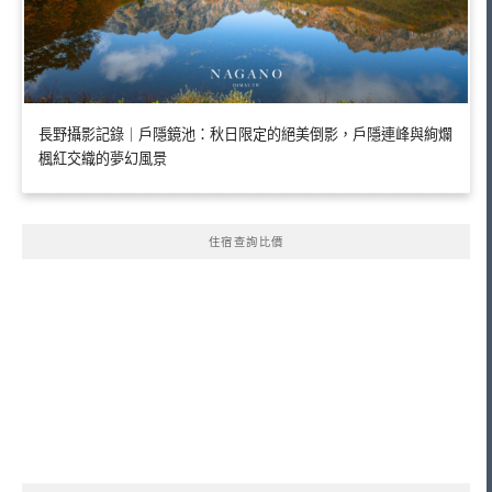
長野攝影記錄｜戶隱鏡池：秋日限定的絕美倒影，戶隱連峰與絢爛
楓紅交織的夢幻風景
住宿查詢比價