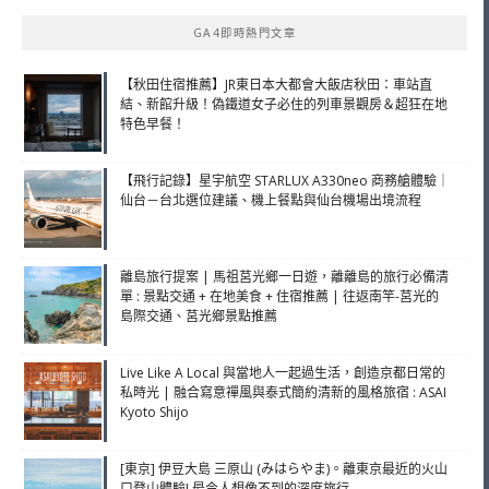
鍵
GA4即時熱門文章
字:
【秋田住宿推薦】JR東日本大都會大飯店秋田：車站直
結、新館升級！偽鐵道女子必住的列車景觀房＆超狂在地
特色早餐！
【飛行記錄】星宇航空 STARLUX A330neo 商務艙體驗｜
仙台－台北選位建議、機上餐點與仙台機場出境流程
離島旅行提案 | 馬祖莒光鄉一日遊，離離島的旅行必備清
單 : 景點交通 + 在地美食 + 住宿推薦 | 往返南竿-莒光的
島際交通、莒光鄉景點推薦
Live Like A Local 與當地人一起過生活，創造京都日常的
私時光 | 融合寫意禪風與泰式簡約清新的風格旅宿 : ASAI
Kyoto Shijo
[東京] 伊豆大島 三原山 (みはらやま)。離東京最近的火山
口登山體驗! 最令人想像不到的深度旅行