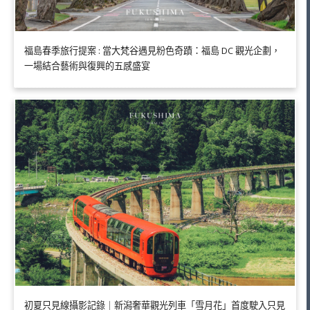
福島春季旅行提案 : 當大梵谷遇見粉色奇蹟：福島 DC 觀光企劃，
一場結合藝術與復興的五感盛宴
初夏只見線攝影記錄｜新潟奢華觀光列車「雪月花」首度駛入只見