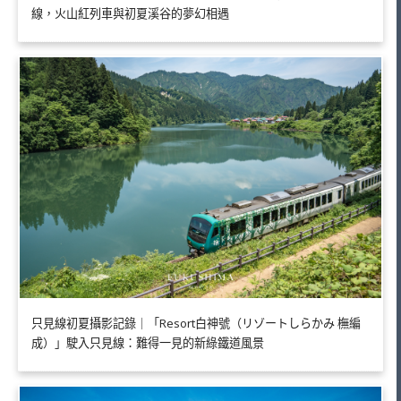
線，火山紅列車與初夏溪谷的夢幻相遇
只見線初夏攝影記錄｜「Resort白神號（リゾートしらかみ 橅編
成）」駛入只見線：難得一見的新綠鐵道風景