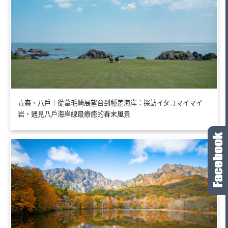
青森、八戶｜從葦毛崎展望台到種差海岸：探訪イタコマイマイ
岩，遇見八戶海岸線最療癒的春末風景