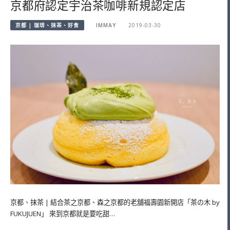
京都府認定宇治茶咖啡新規認定店
京都 | 珈琲、抹茶、好食
IMMAY
2019-03-30
京都、抹茶 | 結合茶之京都、森之京都的老舖福壽園新開店「茶の木 by
FUKUJUEN」 來到京都就是要吃甜…