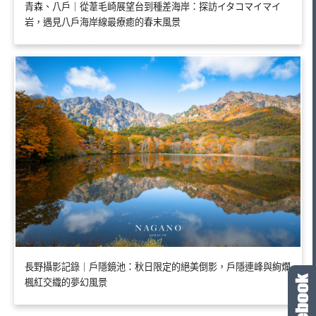
青森、八戶｜從葦毛崎展望台到種差海岸：探訪イタコマイマイ
岩，遇見八戶海岸線最療癒的春末風景
長野攝影記錄｜戶隱鏡池：秋日限定的絕美倒影，戶隱連峰與絢爛
楓紅交織的夢幻風景