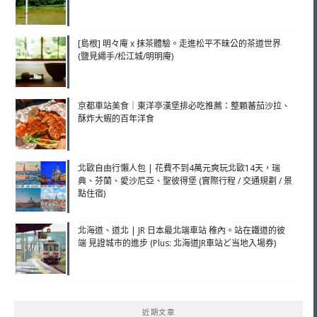
[島根] 明々庵 x 抹茶體驗。走進松平不昧公的茶道世界
(鹽見繩手/松江城/明明庵)
京都車站美食｜東洋亭漢堡排必吃推薦：整顆蕃茄沙拉、
酥炸大蝦的百年洋食
北歐自由行懶人包 | 花費不到4萬元爽玩北歐14天，瑞
典、芬蘭、愛沙尼亞、聖彼得堡 (實際行程 / 交通規劃 / 景
點住宿)
北海道、道北 | JR 日本最北端車站 稚內。站在鐵道的彼
端 見證城市的進步 (Plus: 北海道JR車站ど当地入場券)
近期文章