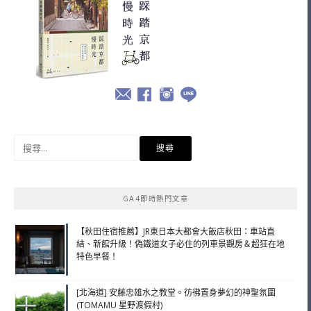
搜
尋
關
鍵
GA4即時熱門文章
字:
【秋田住宿推薦】JR東日本大都會大飯店秋田：車站直
結、新館升級！偽鐵道女子必住的列車景觀房＆超狂在地
特色早餐！
[北海道] 安藤忠雄水之教堂。彷彿置身夢幻的神聖氛圍
(TOMAMU 星野渡假村)