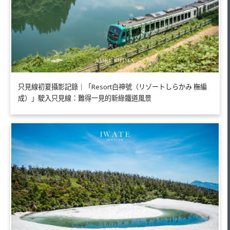
只見線初夏攝影記錄｜「Resort白神號（リゾートしらかみ 橅編
成）」駛入只見線：難得一見的新綠鐵道風景