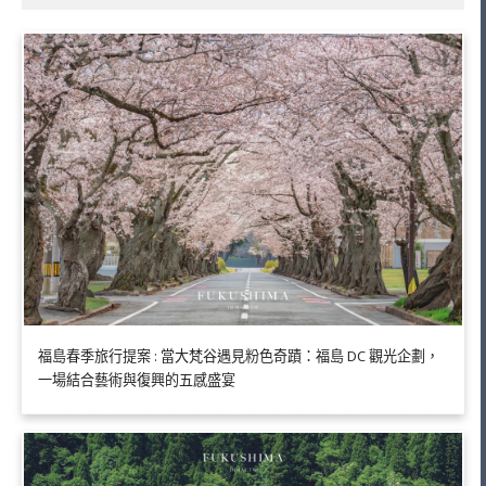
福島春季旅行提案 : 當大梵谷遇見粉色奇蹟：福島 DC 觀光企劃，
一場結合藝術與復興的五感盛宴