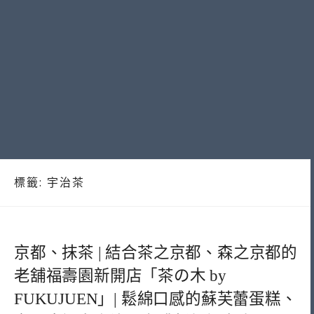
標籤:
宇治茶
京都、抹茶 | 結合茶之京都、森之京都的
老舖福壽園新開店「茶の木 by
FUKUJUEN」| 鬆綿口感的蘇芙蕾蛋糕、