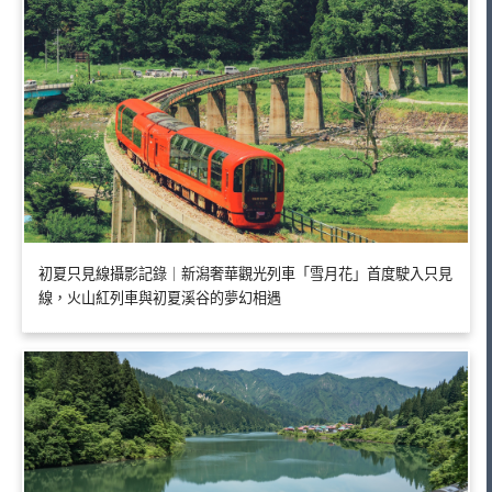
初夏只見線攝影記錄｜新潟奢華觀光列車「雪月花」首度駛入只見
線，火山紅列車與初夏溪谷的夢幻相遇