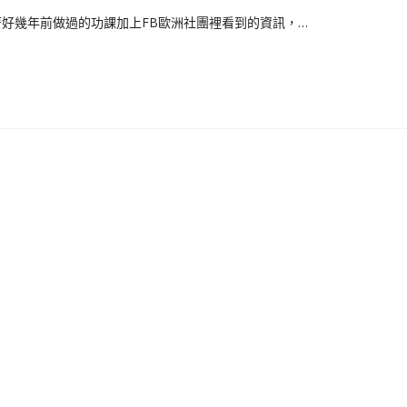
著好幾年前做過的功課加上FB歐洲社團裡看到的資訊，…