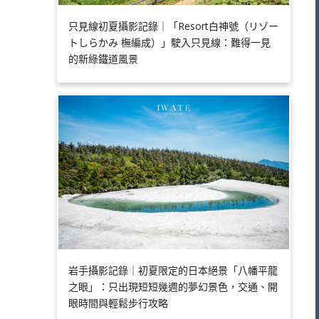
只見線初夏攝影記錄｜「Resort白神號（リゾー
トしらかみ 橅編成）」駛入只見線：難得一見
的新綠鐵道風景
岩手攝影記錄｜初夏限定的日本絕景「八幡平龍
之眼」：只出現短短幾週的夢幻景色，交通、開
眼時間與輕鬆步行攻略