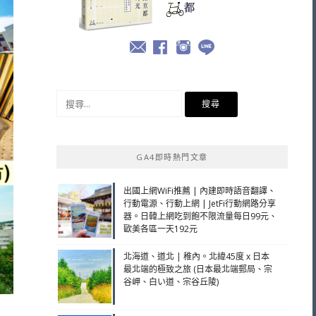
搜
尋
關
鍵
GA4即時熱門文章
字:
出國上網WiFi推薦 | 內建即時語音翻譯、
行動電源、行動上網 | JetFi行動網路分享
器。日韓上網吃到飽不限流量每日99元、
歐美各區一天192元
北海道、道北 | 稚內。北緯45度 x 日本
最北端的極致之旅 (日本最北端郵局、宗
谷岬、白い道、宗谷丘陵)