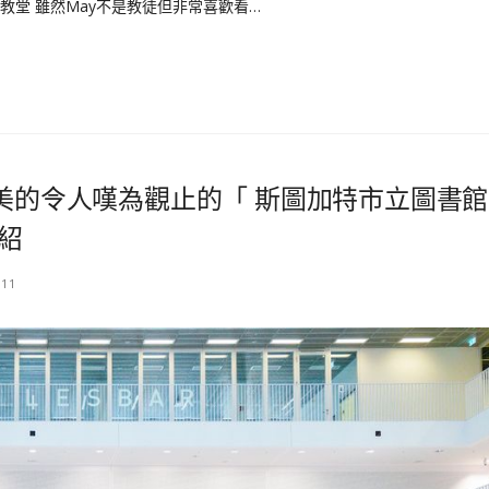
教堂 雖然May不是教徒但非常喜歡看…
美的令人嘆為觀止的「 斯圖加特市立圖書館 
介紹
-11