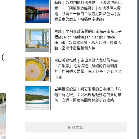
基隆 | 超熱門IG打卡景點「正濱漁港彩色
屋」、「阿根納造船廠」| 在地基隆人帶
路，欣賞不一樣的台版威尼斯彩色島 ( 搭
乘公車怎麼去、拍攝角度建議)
宮崎 | 坐擁無敵海景的日南海岸南鄉王子
飯店( Nichinankaigan Nango Prince
Hotel) | 超豐富早餐、私人沙灘、體驗活
動、宮崎住宿推薦懶人包
(
富山美食推薦 | 富山車站人氣排隊名店
「白蝦亭」 必點菜色 : 鮮甜的白蝦刺身
丼、炸白蝦天婦羅 | 白えび亭、きときと
市場
岩手攝影記錄｜初夏限定的日本絕景「八
幡平龍之眼」：只出現短短幾週的夢幻景
色，交通、開眼時間與輕鬆步行攻略
近期文章