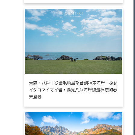
青森、八戶｜從葦毛崎展望台到種差海岸：探訪
イタコマイマイ岩，遇見八戶海岸線最療癒的春
末風景