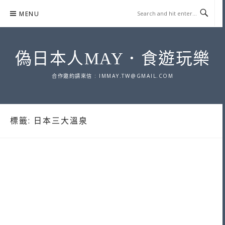
Skip
MENU
to
content
偽日本人MAY．食遊玩樂
合作邀約請來信 :
IMMAY.TW@GMAIL.COM
標籤:
日本三大溫泉