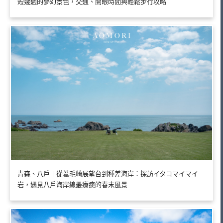
短幾週的夢幻景色，交通、開眼時間與輕鬆步行攻略
青森、八戶｜從葦毛崎展望台到種差海岸：探訪イタコマイマイ
岩，遇見八戶海岸線最療癒的春末風景