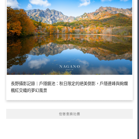
長野攝影記錄｜戶隱鏡池：秋日限定的絕美倒影，戶隱連峰與絢爛
楓紅交織的夢幻風景
住宿查詢比價