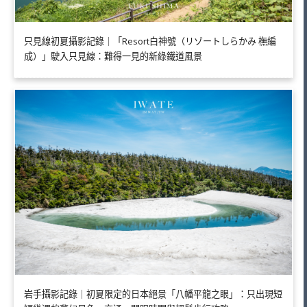
只見線初夏攝影記錄｜「Resort白神號（リゾートしらかみ 橅編
成）」駛入只見線：難得一見的新綠鐵道風景
岩手攝影記錄｜初夏限定的日本絕景「八幡平龍之眼」：只出現短