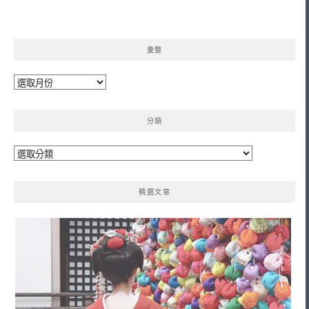
彙整
彙
整
分類
分
類
精選文章