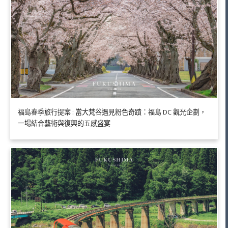
福島春季旅行提案 : 當大梵谷遇見粉色奇蹟：福島 DC 觀光企劃，
一場結合藝術與復興的五感盛宴