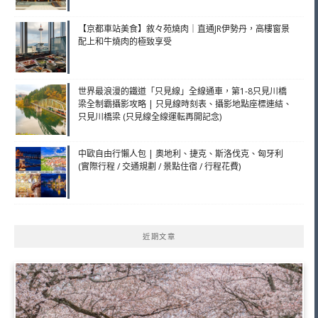
【京都車站美食】敘々苑燒肉｜直通JR伊勢丹，高樓窗景
配上和牛燒肉的極致享受
世界最浪漫的鐵道「只見線」全線通車，第1-8只見川橋
梁全制霸攝影攻略 | 只見線時刻表、攝影地點座標連結、
只見川橋梁 (只見線全線運転再開記念)
中歐自由行懶人包 | 奧地利、捷克、斯洛伐克、匈牙利
(實際行程 / 交通規劃 / 景點住宿 / 行程花費)
近期文章