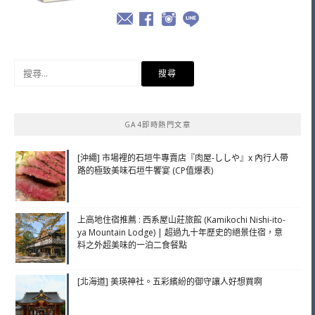
搜
尋
關
鍵
GA4即時熱門文章
字:
[沖繩] 市場裡的石垣牛專賣店『肉屋-ししや』x 內行人帶
路的極致美味石垣牛饗宴 (CP值爆表)
上高地住宿推薦 : 西系屋山莊旅館 (Kamikochi Nishi-ito-
ya Mountain Lodge) | 超過九十年歷史的絕景住宿，意
料之外超美味的一泊二食餐點
[北海道] 美瑛神社。五彩繽紛的御守讓人好想買啊