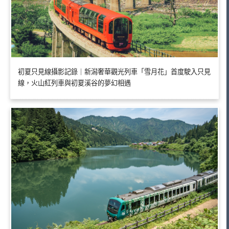
初夏只見線攝影記錄｜新潟奢華觀光列車「雪月花」首度駛入只見
線，火山紅列車與初夏溪谷的夢幻相遇