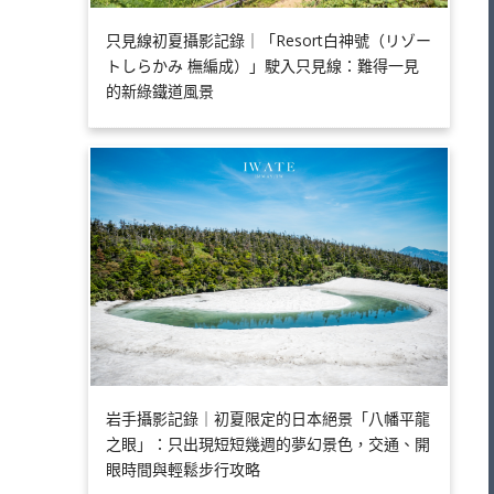
只見線初夏攝影記錄｜「Resort白神號（リゾー
トしらかみ 橅編成）」駛入只見線：難得一見
的新綠鐵道風景
岩手攝影記錄｜初夏限定的日本絕景「八幡平龍
之眼」：只出現短短幾週的夢幻景色，交通、開
眼時間與輕鬆步行攻略