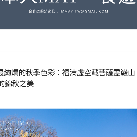
合作邀約請來信 :
IMMAY.TW@GMAIL.COM
上最絢爛的秋季色彩：福満虚空藏菩薩霊巌山
川畔的錦秋之美