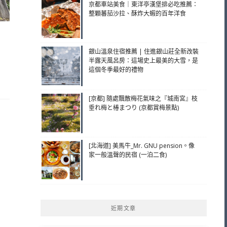
京都車站美食｜東洋亭漢堡排必吃推薦：
整顆蕃茄沙拉、酥炸大蝦的百年洋食
銀山溫泉住宿推薦 | 住進銀山莊全新改裝
半露天風呂房：這場史上最美的大雪，是
這個冬季最好的禮物
[京都] 隨處飄散梅花氣味之『城南宮』枝
垂れ梅と椿まつり (京都賞梅景點)
[北海道] 美馬牛_Mr. GNU pension。像
家一般溫聲的民宿 (一泊二食)
近期文章