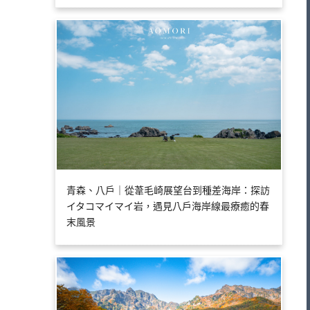
青森、八戶｜從葦毛崎展望台到種差海岸：探訪
イタコマイマイ岩，遇見八戶海岸線最療癒的春
末風景