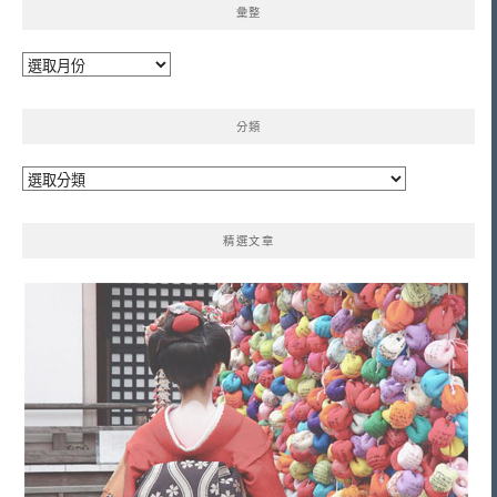
彙整
彙
整
分類
分
類
精選文章