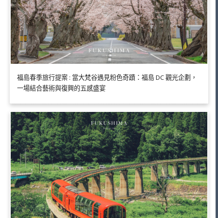
福島春季旅行提案 : 當大梵谷遇見粉色奇蹟：福島 DC 觀光企劃，
一場結合藝術與復興的五感盛宴