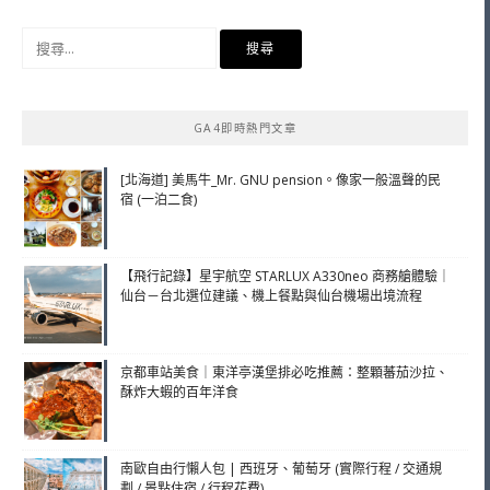
搜
尋
關
鍵
GA4即時熱門文章
字:
[北海道] 美馬牛_Mr. GNU pension。像家一般溫聲的民
宿 (一泊二食)
【飛行記錄】星宇航空 STARLUX A330neo 商務艙體驗｜
仙台－台北選位建議、機上餐點與仙台機場出境流程
京都車站美食｜東洋亭漢堡排必吃推薦：整顆蕃茄沙拉、
酥炸大蝦的百年洋食
南歐自由行懶人包 | 西班牙、葡萄牙 (實際行程 / 交通規
劃 / 景點住宿 / 行程花費)