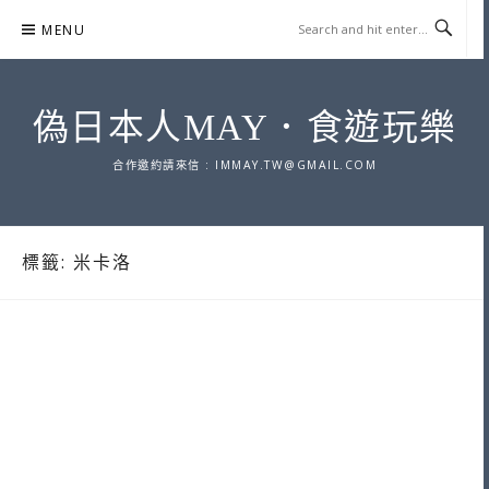
Skip
MENU
to
content
偽日本人MAY．食遊玩樂
合作邀約請來信 :
IMMAY.TW@GMAIL.COM
標籤:
米卡洛