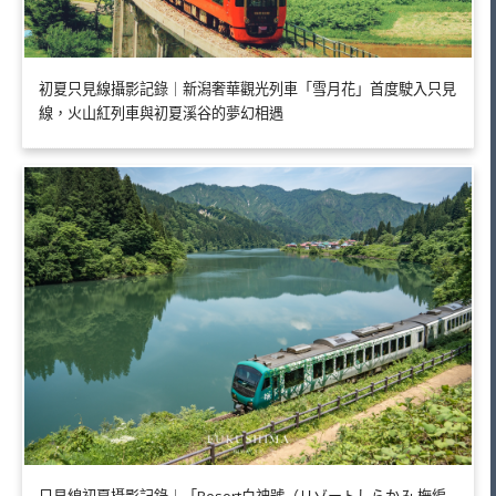
初夏只見線攝影記錄｜新潟奢華觀光列車「雪月花」首度駛入只見
線，火山紅列車與初夏溪谷的夢幻相遇
只見線初夏攝影記錄｜「Resort白神號（リゾートしらかみ 橅編