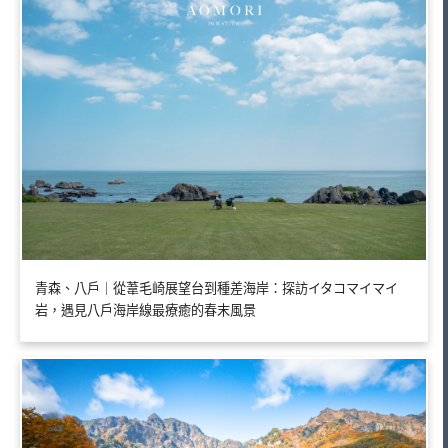
青森、八戶｜從葦毛崎展望台到種差海岸：探訪イタコマイマイ
岩，遇見八戶海岸線最療癒的春末風景