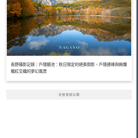
長野攝影記錄｜戶隱鏡池：秋日限定的絕美倒影，戶隱連峰與絢爛
楓紅交織的夢幻風景
住宿查詢比價