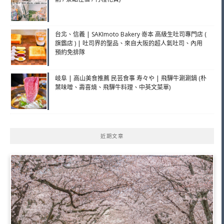
台北、信義 | SAKImoto Bakery 嵜本 高級生吐司專門店 (
旗鑑店 ) | 吐司界的聖品、來自大阪的超人氣吐司、內用
預約免排隊
岐阜 | 高山美食推薦 民芸食事 寿々や | 飛驒牛涮涮鍋 (朴
葉味噌、壽喜燒、飛驒牛料理、中英文菜單)
近期文章