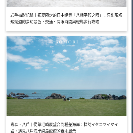
岩手攝影記錄｜初夏限定的日本絕景「八幡平龍之眼」：只出現短
短幾週的夢幻景色，交通、開眼時間與輕鬆步行攻略
青森、八戶｜從葦毛崎展望台到種差海岸：探訪イタコマイマイ
岩，遇見八戶海岸線最療癒的春末風景