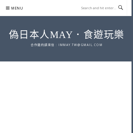
Skip
MENU
to
content
偽日本人MAY．食遊玩樂
合作邀約請來信 :
IMMAY.TW@GMAIL.COM