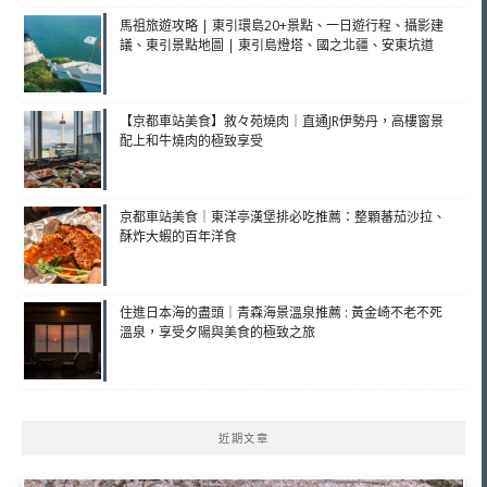
馬祖旅遊攻略 | 東引環島20+景點、一日遊行程、攝影建
議、東引景點地圖 | 東引島燈塔、國之北疆、安東坑道
【京都車站美食】敘々苑燒肉｜直通JR伊勢丹，高樓窗景
配上和牛燒肉的極致享受
京都車站美食｜東洋亭漢堡排必吃推薦：整顆蕃茄沙拉、
酥炸大蝦的百年洋食
住進日本海的盡頭｜青森海景溫泉推薦 : 黃金崎不老不死
溫泉，享受夕陽與美食的極致之旅
近期文章