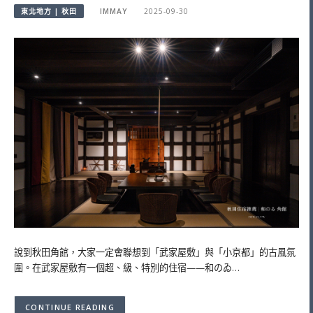
東北地方 | 秋田
IMMAY
2025-09-30
說到秋田角館，大家一定會聯想到「武家屋敷」與「小京都」的古風氛
圍。在武家屋敷有一個超、級、特別的住宿——和のゐ…
CONTINUE READING