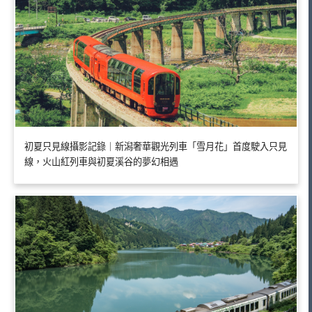
初夏只見線攝影記錄｜新潟奢華觀光列車「雪月花」首度駛入只見
線，火山紅列車與初夏溪谷的夢幻相遇