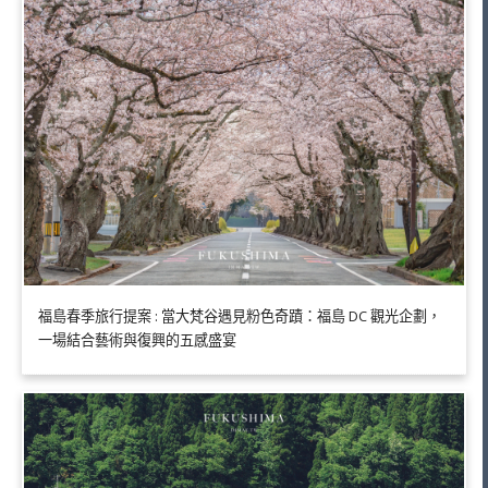
福島春季旅行提案 : 當大梵谷遇見粉色奇蹟：福島 DC 觀光企劃，
一場結合藝術與復興的五感盛宴