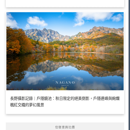
長野攝影記錄｜戶隱鏡池：秋日限定的絕美倒影，戶隱連峰與絢爛
楓紅交織的夢幻風景
住宿查詢比價