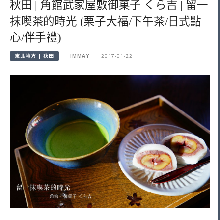
秋田 | 角館武家屋敷御菓子 くら吉 | 留一
抹喫茶的時光 (栗子大福/下午茶/日式點
心/伴手禮)
東北地方 | 秋田
IMMAY
2017-01-22