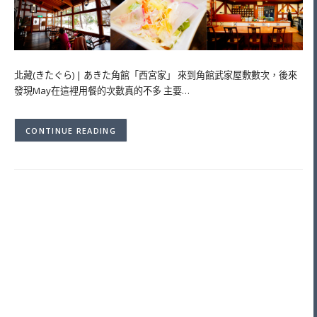
北藏(きたぐら) | あきた角館「西宮家」 來到角館武家屋敷數次，後來
發現May在這裡用餐的次數真的不多 主要…
CONTINUE READING