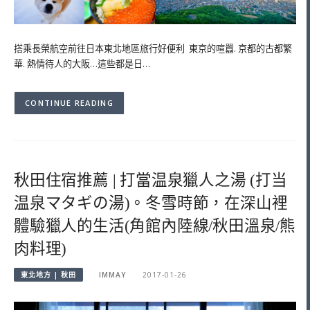
搭乘長榮航空前往日本東北地區旅行好便利 東京的喧囂. 京都的古都繁
華. 熱情待人的大阪…這些都是日…
CONTINUE READING
秋田住宿推薦 | 打當温泉獵人之湯 (打当
温泉マタギの湯)。冬雪時節，在深山裡
體驗獵人的生活(角館內陸線/秋田溫泉/熊
肉料理)
東北地方 | 秋田
IMMAY
2017-01-26