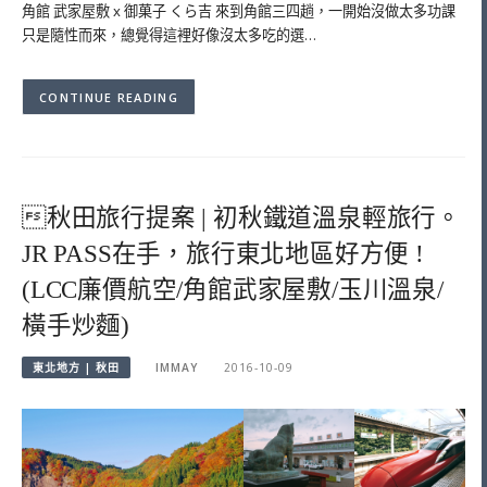
角館 武家屋敷 x 御菓子 くら吉 來到角館三四趟，一開始沒做太多功課
只是隨性而來，總覺得這裡好像沒太多吃的選…
CONTINUE READING
秋田旅行提案 | 初秋鐵道溫泉輕旅行。
JR PASS在手，旅行東北地區好方便 !
(LCC廉價航空/角館武家屋敷/玉川溫泉/
橫手炒麵)
東北地方 | 秋田
IMMAY
2016-10-09