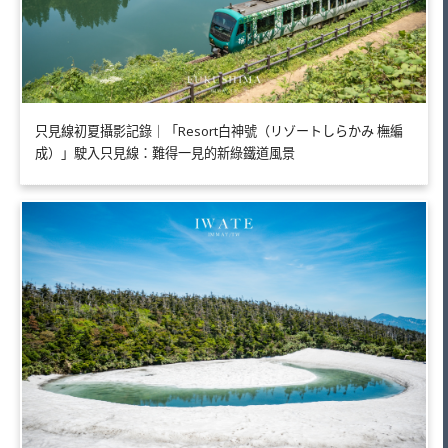
只見線初夏攝影記錄｜「Resort白神號（リゾートしらかみ 橅編
成）」駛入只見線：難得一見的新綠鐵道風景