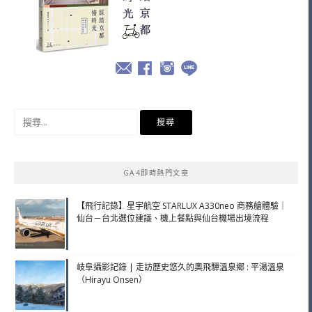
搜
尋
關
鍵
GA4即時熱門文章
字:
【飛行記錄】星宇航空 STARLUX A330neo 商務艙體驗｜
仙台－台北選位建議、機上餐點與仙台機場出境流程
岐阜攝影記錄 | 走訪歷史悠久的奧飛驒溫泉鄉 : 平湯溫泉
（Hirayu Onsen）