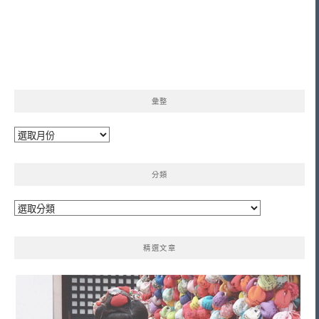
彙整
彙
整
分類
分
類
精選文章