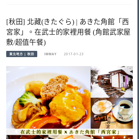
[秋田] 北藏(きたぐら) | あきた角館「西
宮家」。在武士的家裡用餐 (角館武家屋
敷/超值午餐)
東北地方 | 秋田
IMMAY
2017-01-23