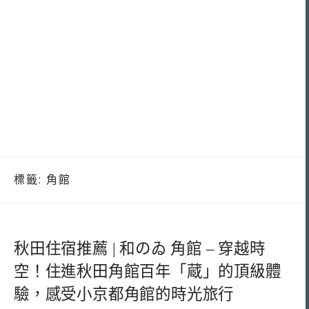
標籤:
角館
秋田住宿推薦 | 和のゐ 角館 – 穿越時
空！住進秋田角館百年「蔵」的頂級體
驗，感受小京都角館的時光旅行