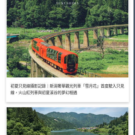
初夏只見線攝影記錄｜新潟奢華觀光列車「雪月花」首度駛入只見
線，火山紅列車與初夏溪谷的夢幻相遇