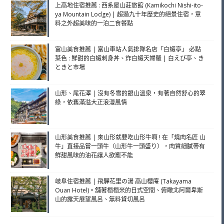
上高地住宿推薦 : 西系屋山莊旅館 (Kamikochi Nishi-ito-
ya Mountain Lodge) | 超過九十年歷史的絕景住宿，意
料之外超美味的一泊二食餐點
富山美食推薦 | 富山車站人氣排隊名店「白蝦亭」 必點
菜色 : 鮮甜的白蝦刺身丼、炸白蝦天婦羅 | 白えび亭、き
ときと市場
山形、尾花澤 | 沒有冬雪的銀山溫泉，有著自然舒心的翠
綠，依舊滿溢大正浪漫風情
山形美食推薦 | 來山形就要吃山形牛啊 ! 在「燒肉名匠 山
牛」直接品嘗一頭牛（山形牛一頭盛り），肉質細膩帶有
鮮甜風味的油花讓人欲罷不能
岐阜住宿推薦 | 飛驒花里の湯 高山櫻庵 (Takayama
Ouan Hotel)。舖著榻榻米的日式空間、俯瞰北阿爾卑斯
山的露天展望風呂、無料貸切風呂