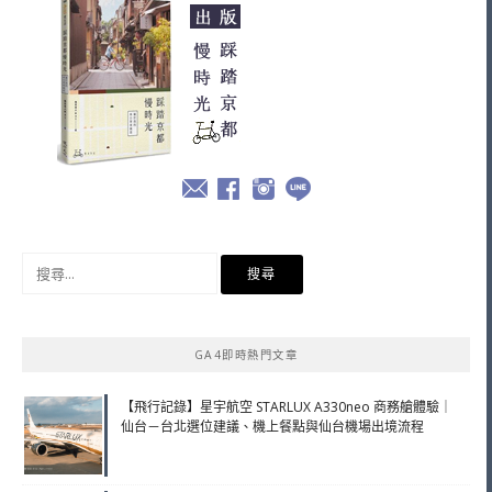
搜
尋
關
鍵
GA4即時熱門文章
字:
【飛行記錄】星宇航空 STARLUX A330neo 商務艙體驗｜
仙台－台北選位建議、機上餐點與仙台機場出境流程