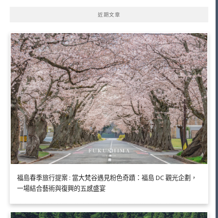
近期文章
福島春季旅行提案 : 當大梵谷遇見粉色奇蹟：福島 DC 觀光企劃，
一場結合藝術與復興的五感盛宴