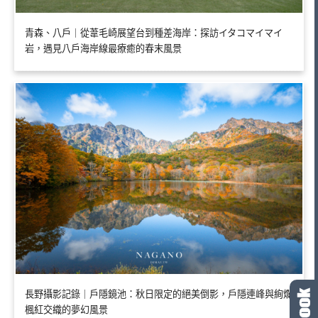
青森、八戶｜從葦毛崎展望台到種差海岸：探訪イタコマイマイ
岩，遇見八戶海岸線最療癒的春末風景
長野攝影記錄｜戶隱鏡池：秋日限定的絕美倒影，戶隱連峰與絢爛
楓紅交織的夢幻風景