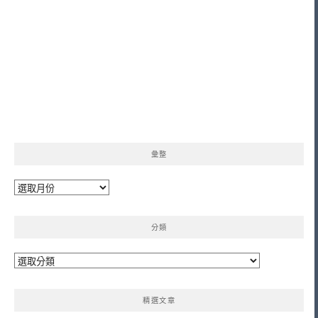
彙整
彙
整
分類
分
類
精選文章