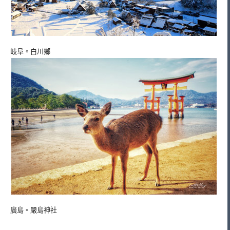
岐阜。白川鄉
廣島。嚴島神社