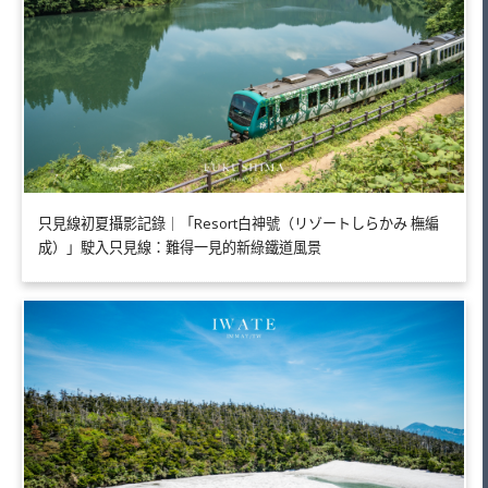
只見線初夏攝影記錄｜「Resort白神號（リゾートしらかみ 橅編
成）」駛入只見線：難得一見的新綠鐵道風景