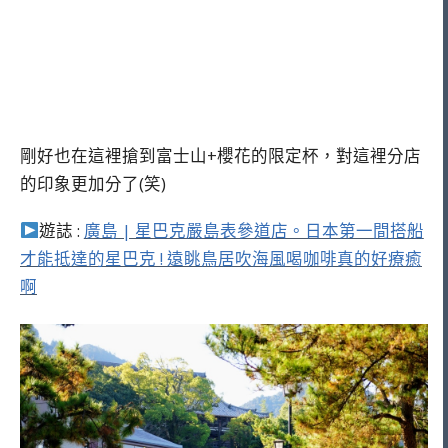
剛好也在這裡搶到富士山+櫻花的限定杯，對這裡分店
的印象更加分了(笑)
遊誌 :
廣島 | 星巴克嚴島表參道店。日本第一間搭船
才能抵達的星巴克 ! 遠眺鳥居吹海風喝咖啡真的好療癒
啊