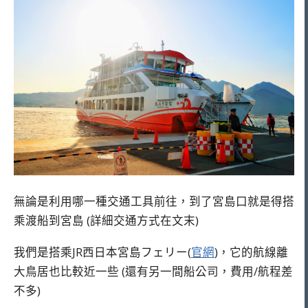
無論是利用哪一種交通工具前往，到了宮島口就是得搭
乘渡船到宮島 (詳細交通方式在文末)
我們是搭乘JR西日本宮島フェリー(
官網
)，它的航線離
大鳥居也比較近一些 (還有另一間船公司，費用/航程差
不多)