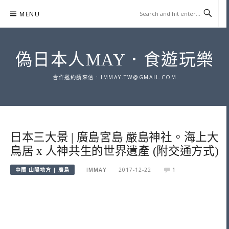
Skip
MENU
to
content
偽日本人MAY．食遊玩樂
合作邀約請來信 :
IMMAY.TW@GMAIL.COM
日本三大景 | 廣島宮島 嚴島神社。海上大
鳥居 x 人神共生的世界遺產 (附交通方式)
中國 山陽地方 | 廣島
IMMAY
2017-12-22
1