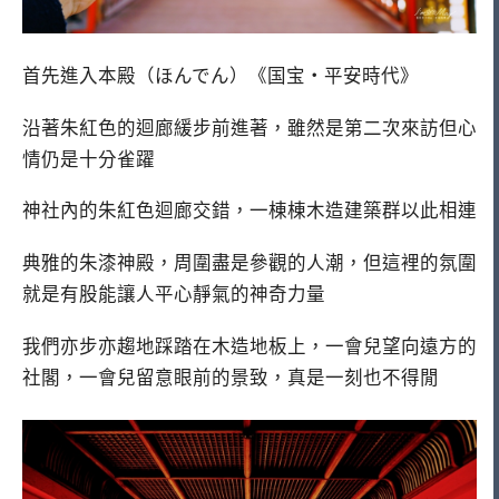
首先進入本殿（ほんでん）《国宝‧平安時代》
沿著朱紅色的迴廊緩步前進著，雖然是第二次來訪但心
情仍是十分雀躍
神社內的朱紅色迴廊交錯，一棟棟木造建築群以此相連
典雅的朱漆神殿，周圍盡是參觀的人潮，但這裡的氛圍
就是有股能讓人平心靜氣的神奇力量
我們亦步亦趨地踩踏在木造地板上，一會兒望向遠方的
社閣，一會兒留意眼前的景致，真是一刻也不得閒