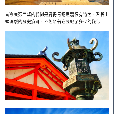
喜歡東張西望的我倒是覺得青銅燈籠很有特色，看著上
頭斑駁的歷史痕跡，不經想著它歷經了多少的變化