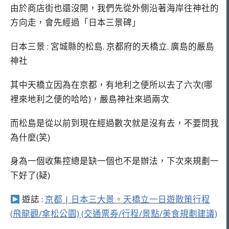
由於商店街也還沒開，我們先從外側沿著海岸往神社的
方向走，會先經過「日本三景碑」
日本三景 : 宮城縣的松島. 京都府的天橋立. 廣島的嚴島
神社
其中天橋立因為在京都，有地利之便所以去了六次(哪
裡來地利之便的哈哈)，嚴島神社來過兩次
而松島是從以前到現在經過數次就是沒有去，不要問我
為什麼(笑)
身為一個收集控總是缺一個也不是辦法，下次來規劃一
下好了(疑)
遊誌 :
京都 | 日本三大景。天橋立一日遊散策行程
(飛龍觀/傘松公園) (交通票券/行程/景點/美食規劃建議)