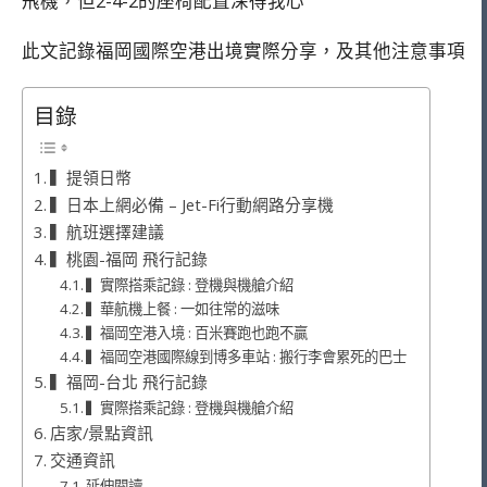
飛機，但2-4-2的座椅配置深得我心
此文記錄福岡國際空港出境實際分享，及其他注意事項
目錄
▍提領日幣
▍日本上網必備 – Jet-Fi行動網路分享機
▍航班選擇建議
▍桃園-福岡 飛行記錄
▍實際搭乘記錄 : 登機與機艙介紹
▍華航機上餐 : 一如往常的滋味
▍福岡空港入境 : 百米賽跑也跑不贏
▍福岡空港國際線到博多車站 : 搬行李會累死的巴士
▍福岡-台北 飛行記錄
▍實際搭乘記錄 : 登機與機艙介紹
店家/景點資訊
交通資訊
延伸閱讀