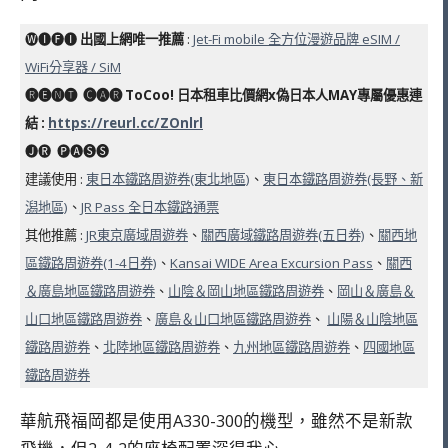
🅦🅘🅕🅘
出國上網唯一推薦
:
Jet-Fi mobile 全方位漫遊品牌 eSIM /
WiFi分享器 / SiM
🅡🅔🅝🅣 ​ 🅒🅐🅡 ToCoo! 日本租車比價網x偽日本人MAY專屬優惠連
結
:
https://reurl.cc/ZOnlrl
🅙🅡 ​ 🅟🅐🅢🅢
建議使用 :
東日本鐵路周遊券(東北地區)
、
東日本鐵路周遊券(長野、新
潟地區)
、
JR Pass 全日本鐵路通票
其他推薦 :
JR東京廣域周遊券
、
關西廣域鐵路周遊券(五日券)
、
關西地
區鐵路周遊券(1-4日券)
、
Kansai WIDE Area Excursion Pass
、
關西
＆廣島地區鐵路周遊券
、
山陰＆岡山地區鐵路周遊券
、
岡山＆廣島＆
山口地區鐵路周遊券
、
廣島＆山口地區鐵路周遊券
、
山陽＆山陰地區
鐵路周遊券
、
北陸地區鐵路周遊券
、
九州地區鐵路周遊券
、
四國地區
鐵路周遊券
華航飛福岡都是使用A330-300的機型，雖然不是新款