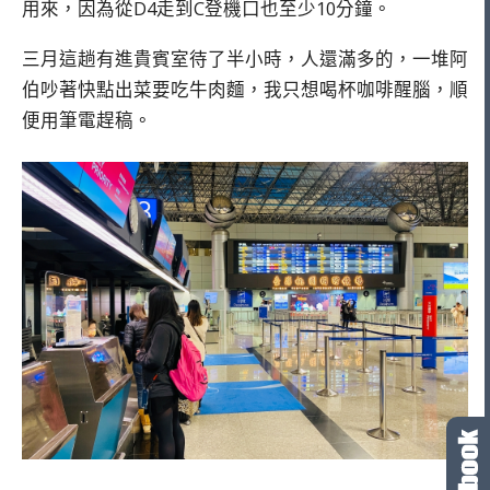
用來，因為從D4走到C登機口也至少10分鐘。
三月這趟有進貴賓室待了半小時，人還滿多的，一堆阿
伯吵著快點出菜要吃牛肉麵，我只想喝杯咖啡醒腦，順
便用筆電趕稿。