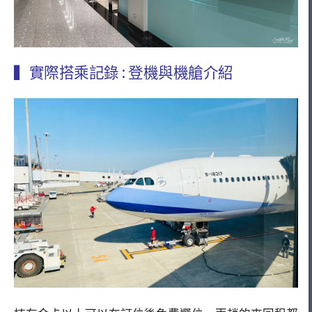
▍實際搭乘記錄 : 登機與機艙介紹