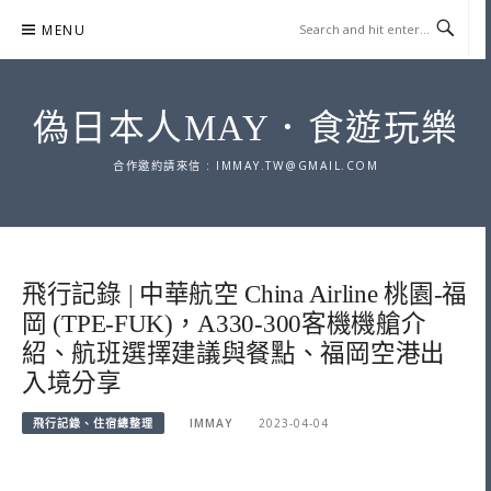
Skip
MENU
to
content
偽日本人MAY．食遊玩樂
合作邀約請來信 :
IMMAY.TW@GMAIL.COM
飛行記錄 | 中華航空 China Airline 桃園-福
岡 (TPE-FUK)，A330-300客機機艙介
紹、航班選擇建議與餐點、福岡空港出
入境分享
飛行記錄、住宿總整理
IMMAY
2023-04-04