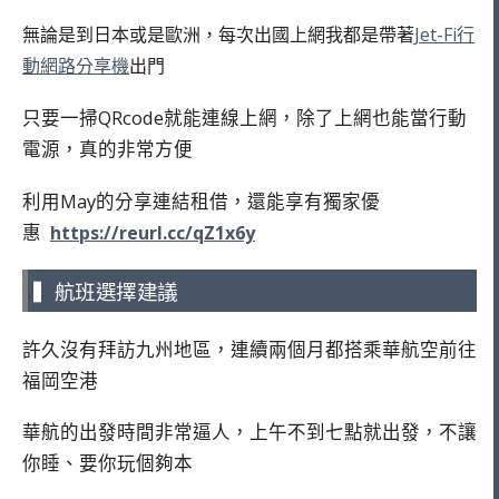
無論是到日本或是歐洲，每次出國上網我都是帶著
Jet-Fi行
動網路分享機
出門
只要一掃QRcode就能連線上網，除了上網也能當行動
電源，真的非常方便
利用May的分享連結租借，還能享有獨家優
惠
https://reurl.cc/qZ1x6y
▍航班選擇建議
許久沒有拜訪九州地區，連續兩個月都搭乘華航空前往
福岡空港
華航的出發時間非常逼人，上午不到七點就出發，不讓
你睡、要你玩個夠本