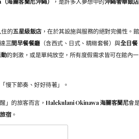
inawa（海麗客蘭尼沖繩）
，是許多人夢想中的
沖繩奢華飯店
得入住的
五星級飯店
，在於其設施與服務的絕對完備性。館
達
三間早餐餐廳
（含西式、日式、精緻套餐）與
全日餐
活動
的刺激，或是單純放空，所有度假需求皆可在館內一
「慢下節奏、好好待著」。
醒」的旅客而言，
Halekulani Okinawa 海麗客蘭尼
會
旅宿
。