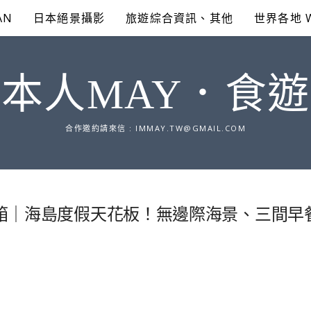
AN
日本絕景攝影
旅遊綜合資訊、其他
世界各地 
本人MAY．食
合作邀約請來信 :
IMMAY.TW@GMAIL.COM
wa 奢華開箱｜海島度假天花板！無邊際海景、三間早