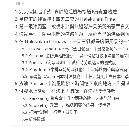
完美假期起手式 : 肯驛旅遊機場接送+貴賓室體驗
星夜下的迎賓禮！四天三夜的 Halekulani Time
第一眼沖繩藍！被噴水池與無邊際海景美哭的豪華白
海景房型：鬧中取靜的療癒角落，屬於自己的湛藍視
在 Halekulani Okinawa，一天三餐都是度假風景的
House Without A Key（全日餐廳）｜最常報到
Shiroux（創意料理餐廳）｜以一份鬆餅收服味蕾的晨間
Spectra（海景酒吧）｜黃昏時分最迷人的儀式感
Kingdom（牛排與葡萄酒餐廳）｜沉醉於肉香與葡萄酒
青碧蒼（Aomi 日本料理餐廳）｜把沖繩風土與日本四
泳池 Poolside｜海風吹拂、時間慢下來的地方，海
付費水上活動｜在海上盡情玩，在海裡慢慢呼吸
Parasailing 拖曳傘｜升空兩秒心跳，之後全部自由
Snorkeling 浮潛｜走進透明藍色的另一個世界
把海當成唯一行程，就對了
延伸閱讀