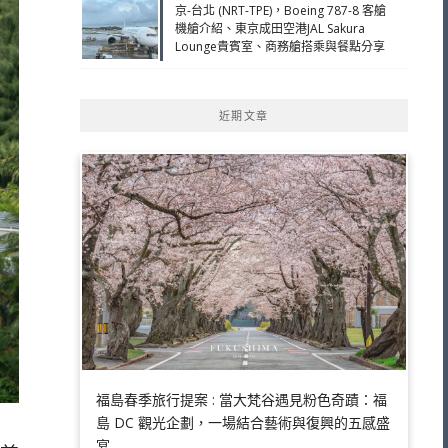
京-台北 (NRT-TPE)，Boeing 787-8 客艙
機艙介紹、東京成田空港JAL Sakura
Lounge貴賓室、商務艙搭乘與餐點分享
近期文章
福島春季旅行提案 : 當大梵谷遇見粉色奇蹟：福
島 DC 觀光企劃，一場結合藝術與復興的五感盛
宴