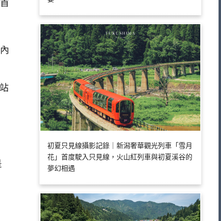
首
內
站
初夏只見線攝影記錄｜新潟奢華觀光列車「雪月
花」首度駛入只見線，火山紅列車與初夏溪谷的
是
夢幻相遇