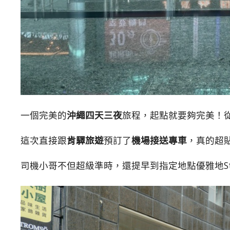
一個完美的
沖繩四天三夜
旅程，起點就要夠完美！
這次直接跟
肯驛旅遊
預訂了
機場接送專車
，真的超
司機小哥不但超級準時，還提早到指定地點優雅地Sta