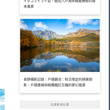
イタコマイマイ岩，遇見八戶海岸線最療癒的春
末風景
長野攝影記錄｜戶隱鏡池：秋日限定的絕美倒
影，戶隱連峰與絢爛楓紅交織的夢幻風景
住宿查詢比價