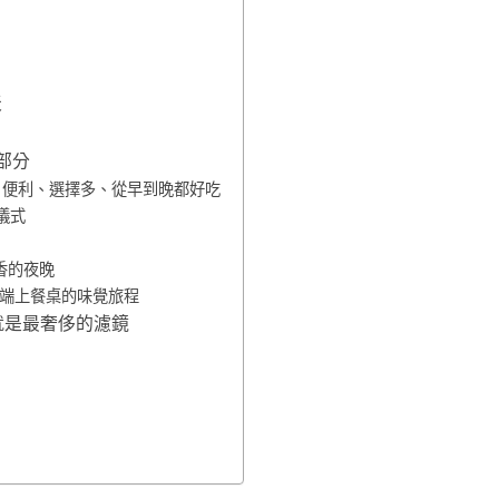
天
角
一部分
的一間，便利、選擇多、從早到晚都好吃
儀式
香的夜晚
季端上餐桌的味覺旅程
景就是最奢侈的濾鏡