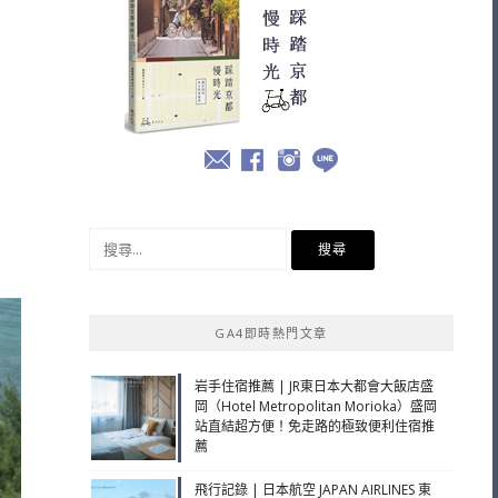
搜
尋
關
鍵
GA4即時熱門文章
字:
岩手住宿推薦 | JR東日本大都會大飯店盛
岡（Hotel Metropolitan Morioka）盛岡
站直結超方便！免走路的極致便利住宿推
薦
飛行記錄 | 日本航空 JAPAN AIRLINES 東