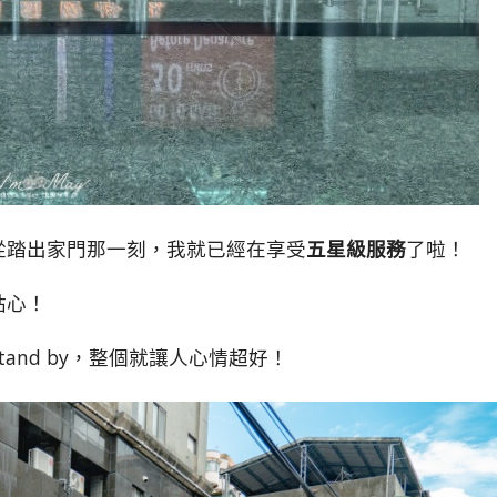
從踏出家門那一刻，我就已經在享受
五星級服務
了啦！
貼心！
nd by，整個就讓人心情超好！