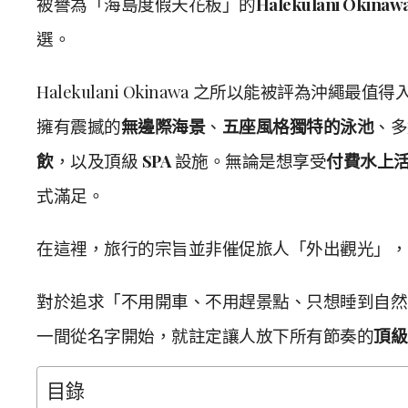
被譽為「海島度假天花板」的
Halekulani Ok
選。
Halekulani Okinawa 之所以能被評為沖繩最值
擁有震撼的
無邊際海景
、
五座風格獨特的泳池
、多
飲
，以及頂級
SPA
設施。無論是想享受
付費水上
式滿足。
在這裡，旅行的宗旨並非催促旅人「外出觀光」，
對於追求「不用開車、不用趕景點、只想睡到自然
一間從名字開始，就註定讓人放下所有節奏的
頂級
目錄