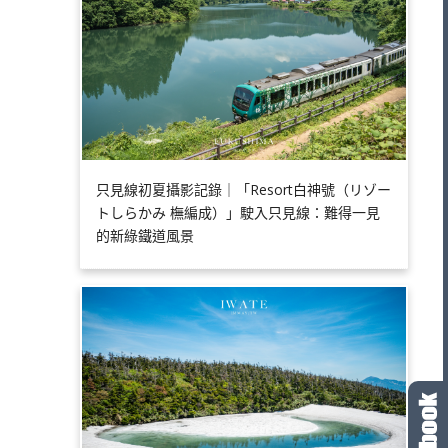
只見線初夏攝影記錄｜「Resort白神號（リゾー
トしらかみ 橅編成）」駛入只見線：難得一見
的新綠鐵道風景