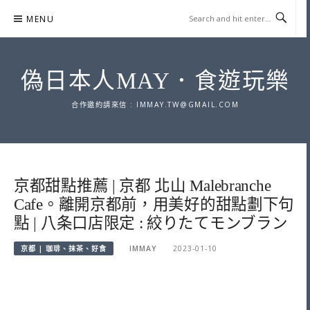
Skip
MENU
to
content
偽日本人MAY．食遊玩樂
合作邀約請來信 :
IMMAY.TW@GMAIL.COM
京都甜點推薦 | 京都 北山 Malebranche
Cafe。離開京都前，用美好的甜點劃下句
點 | 八条口店限定 : 絞りたてモンブラン
京都 | 珈琲、抹茶、好食
IMMAY
2023-01-10