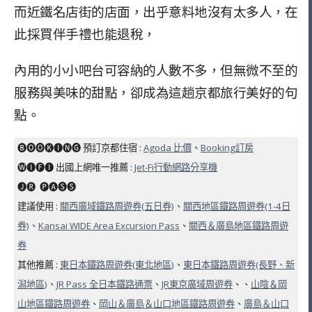
而近鐵名店街的店面，出乎意料地沒有太多人，在
此採買伴手禮也能退稅，
內用的小小吧台可容納的人數不多，但無微不至的
服務與美味的甜點，卻成為這趟京都旅行美好的句
點。
🅑🅞🅞🅚🅘🅝🅖 預訂京都住宿 :
Agoda 比價
、
Booking訂房
🅦🅘🅕🅘 出國上網唯一推薦 :
Jet-Fi行動網路分享機
🅙🅡 ​ 🅟🅐🅢🅢
建議使用 :
關西廣域鐵路周遊券(五日券)
、
關西地區鐵路周遊券(1-4日
券)
、
Kansai WIDE Area Excursion Pass
、
關西＆廣島地區鐵路周遊
券
其他推薦 :
東日本鐵路周遊券(東北地區)
、
東日本鐵路周遊券(長野、新
潟地區)
、
JR Pass 全日本鐵路通票
、
JR東京廣域周遊券
、、
山陰＆岡
山地區鐵路周遊券
、
岡山＆廣島＆山口地區鐵路周遊券
、
廣島＆山口