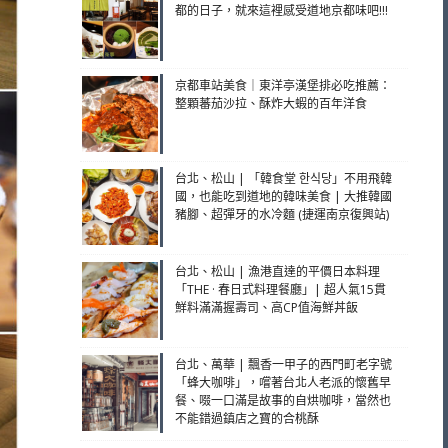
都的日子，就來這裡感受道地京都味吧!!!
京都車站美食｜東洋亭漢堡排必吃推薦：
整顆蕃茄沙拉、酥炸大蝦的百年洋食
台北、松山 | 「韓食堂 한식당」不用飛韓
國，也能吃到道地的韓味美食 | 大推韓國
豬腳、超彈牙的水冷麵 (捷運南京復興站)
台北、松山 | 漁港直達的平價日本料理
「THE · 春日式料理餐廳」| 超人氣15貫
鮮料滿滿握壽司、高CP值海鮮丼飯
台北、萬華 | 飄香一甲子的西門町老字號
「蜂大咖啡」，嚐著台北人老派的懷舊早
餐、啜一口滿是故事的自烘咖啡，當然也
不能錯過鎮店之寶的合桃酥