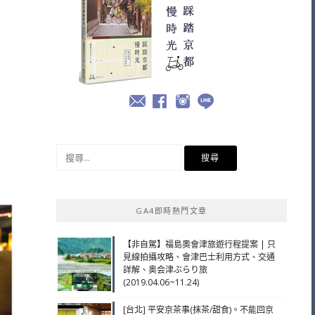
搜
尋
關
鍵
GA4即時熱門文章
字:
【非自駕】福島奧會津旅遊行程提案 | 只
見線拍攝攻略、會津巴士利用方式、交通
詳解、奥会津ぶらり旅
(2019.04.06~11.24)
[台北] 平安京茶事(抹茶/甜食)。不能回京