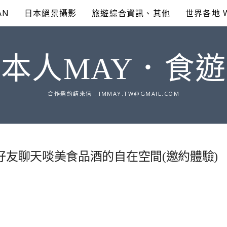
AN
日本絕景攝影
旅遊綜合資訊、其他
世界各地 
本人MAY．食
合作邀約請來信 :
IMMAY.TW@GMAIL.COM
ounge。三五好友聊天啖美食品酒的自在空間(邀約體驗)