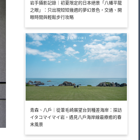
岩手攝影記錄｜初夏限定的日本絕景「八幡平龍
之眼」：只出現短短幾週的夢幻景色，交通、開
眼時間與輕鬆步行攻略
青森、八戶｜從葦毛崎展望台到種差海岸：探訪
イタコマイマイ岩，遇見八戶海岸線最療癒的春
末風景