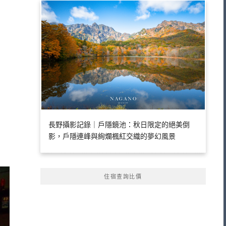
長野攝影記錄｜戶隱鏡池：秋日限定的絕美倒
影，戶隱連峰與絢爛楓紅交織的夢幻風景
住宿查詢比價