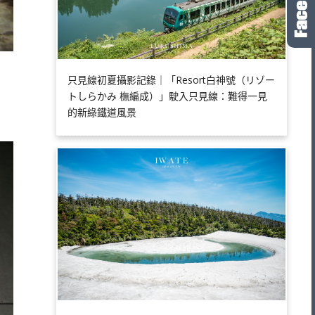
只見線初夏攝影記錄｜「Resort白神號（リゾー
トしらかみ 橅編成）」駛入只見線：難得一見
的新綠鐵道風景