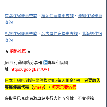
京都住宿優惠查詢
、
福岡住宿優惠查詢
、
沖繩住宿優惠
查詢
札幌住宿優惠查詢
、
名古屋住宿優惠查詢
、
北海道住宿
查詢
★
網路推薦
★
JetFi 行動網路分享器
專屬租借網
址:
https://goo.gl/sf7QVT
日本上網吃到飽+翻譯機功能/每天租金199，
只要輸入
專屬優惠代碼【
ymay
】，
每天只要99元
鳥取星巴克離鳥取車站步行大約五分鐘，不會很遠