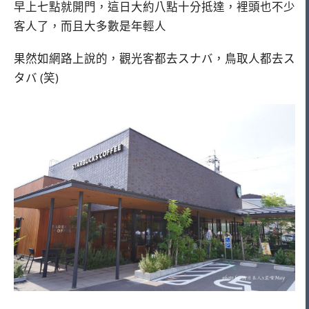
早上七點就開門，這日大約八點十分抵達，裡頭也不少
客人了，而且大多數是年輕人
果然如網路上說的，觀光客都去スナバ，鳥取人都去ス
タバ (笑)