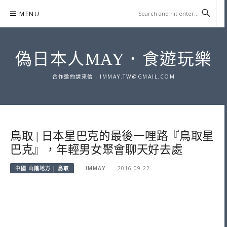
Skip
MENU
to
content
偽日本人MAY．食遊玩樂
合作邀約請來信 :
IMMAY.TW@GMAIL.COM
鳥取 | 日本星巴克的最後一哩路『鳥取星
巴克』，年輕男女聚會聊天好去處
中國 山陰地方 | 鳥取
IMMAY
2016-09-22