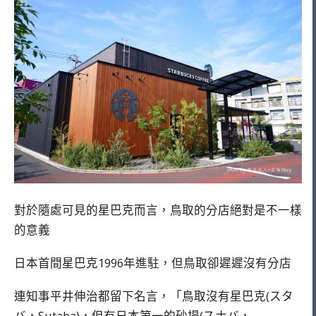
對於隨處可見的星巴克而言，鳥取的分店絕對是不一樣
的意義
日本首間星巴克1996年進駐，但鳥取卻遲遲沒有分店
連知事平井伸治都留下名言，「鳥取沒有星巴克(スタ
バ，Sutaba​)，但有日本第一的砂場(スナバ，