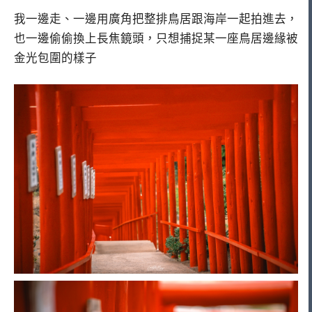
我一邊走、一邊用廣角把整排鳥居跟海岸一起拍進去，
也一邊偷偷換上長焦鏡頭，只想捕捉某一座鳥居邊緣被
金光包圍的樣子