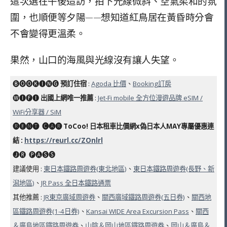
這次選在午後造訪，拍下光線微斜、空氣柔和的氛
圍，也順便等夕陽——想知道紅鳥居在黃昏時分會
不會變得更溫柔。
果然，山口的海風與光線沒有讓人失望。
🅑🅞🅞🅚🅘🅝🅖
預訂住宿
:
Agoda 比價
、
Booking訂房
🅦🅘🅕🅘
出國上網唯一推薦
:
Jet-Fi mobile 全方位漫遊品牌 eSIM /
WiFi分享器 / SiM
🅡🅔🅝🅣 ​ 🅒🅐🅡 ToCoo! 日本租車比價網x偽日本人MAY專屬優惠連
結 :
https://reurl.cc/ZOnlrl
🅙🅡 ​ 🅟🅐🅢🅢
建議使用 :
東日本鐵路周遊券(東北地區)
、
東日本鐵路周遊券(長野、新
潟地區)
、
JR Pass 全日本鐵路通票
其他推薦 :
JR東京廣域周遊券
、
關西廣域鐵路周遊券(五日券)
、
關西地
區鐵路周遊券(1-4日券)
、
Kansai WIDE Area Excursion Pass
、
關西
＆廣島地區鐵路周遊券
、
山陰＆岡山地區鐵路周遊券
、
岡山＆廣島＆