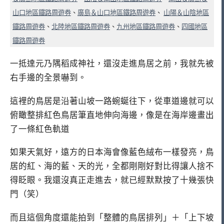
山口地區鐵路周遊券
、
廣島＆山口地區鐵路周遊券
、
山陽＆山陰地區
鐵路周遊券
、
北陸地區鐵路周遊券
、
九州地區鐵路周遊券
、
四國地區
鐵路周遊券
一抵達元乃隅稻成神社，還沒走進鳥居之前，我就先被
右手邊的全景嚇到。
這裡的鳥居是沿著山坡一路蜿蜒往下，從車道邊就可以
俯瞰整排紅色鳥居筆直地伸向海邊，像是在海岸邊畫出
了一條紅色軌道
如果天氣好，遠方的日本海會像藍色絨布一樣發亮，鳥
居的紅、海的藍、天的光，全都剛剛好對比得讓人捨不
得眨眼。我還沒真正走進去，就已經默默按了十幾張快
門（笑）
而且這個角度還能拍到「整體的鳥居排列」＋「上下坡