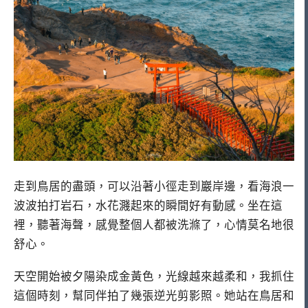
走到鳥居的盡頭，可以沿著小徑走到巖岸邊，看海浪一
波波拍打岩石，水花濺起來的瞬間好有動感。坐在這
裡，聽著海聲，感覺整個人都被洗滌了，心情莫名地很
舒心。
天空開始被夕陽染成金黃色，光線越來越柔和，我抓住
這個時刻，幫同伴拍了幾張逆光剪影照。她站在鳥居和