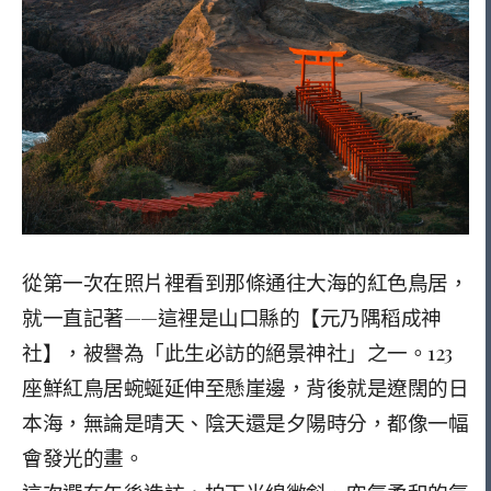
從第一次在照片裡看到那條通往大海的紅色鳥居，
就一直記著——這裡是山口縣的【元乃隅稻成神
社】，被譽為「此生必訪的絕景神社」之一。123
座鮮紅鳥居蜿蜒延伸至懸崖邊，背後就是遼闊的日
本海，無論是晴天、陰天還是夕陽時分，都像一幅
會發光的畫。