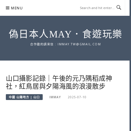
Skip
MENU
to
content
偽日本人MAY．食遊玩樂
合作邀約請來信 :
IMMAY.TW@GMAIL.COM
山口攝影記錄｜午後的元乃隅稻成神
社，紅鳥居與夕陽海風的浪漫散步
中國 山陽地方 | 山口
IMMAY
2025-07-10