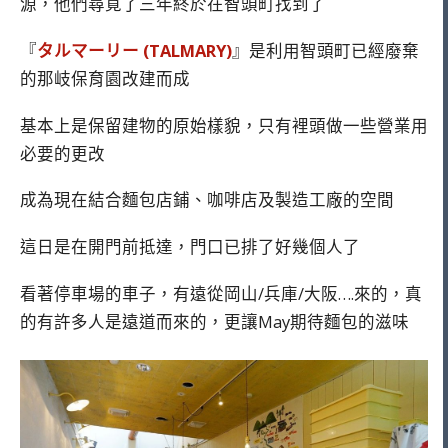
源，他們尋覓了三年終於在智頭町找到了
『
タルマーリー (TALMARY)
』是利用智頭町已經廢棄
的那岐保育園改建而成
基本上是保留建物的原始樣貌，只有裡頭做一些營業用
必要的更改
成為現在結合麵包店鋪、咖啡店及製造工廠的空間
這日是在開門前抵達，門口已排了好幾個人了
看著停車場的車子，有遠從岡山/兵庫/大阪….來的，真
的有許多人是遠道而來的，更讓May期待麵包的滋味