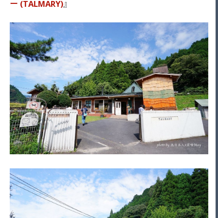
ー (TALMARY)
』