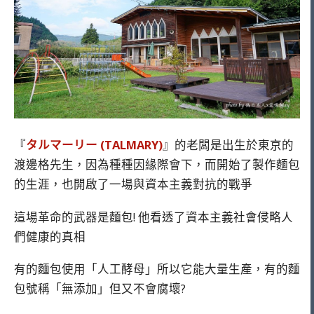
『
タルマーリー (TALMARY)
』的老闆是出生於東京的
渡邊格先生，因為種種因緣際會下，而開始了製作麵包
的生涯，也開啟了一場與資本主義對抗的戰爭
這場革命的武器是麵包! 他看透了資本主義社會侵略人
們健康的真相
有的麵包使用「人工酵母」所以它能大量生產，有的麵
包號稱「無添加」但又不會腐壞?