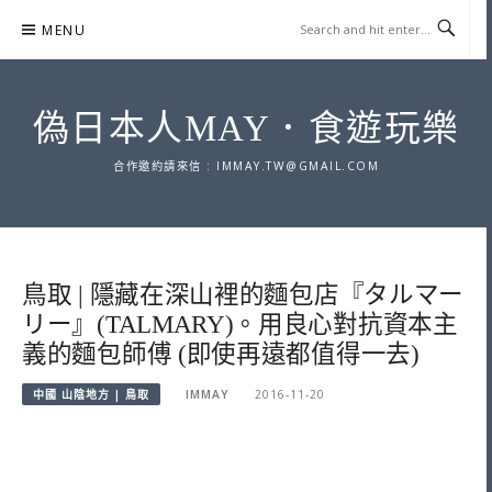
Skip
MENU
to
content
偽日本人MAY．食遊玩樂
合作邀約請來信 :
IMMAY.TW@GMAIL.COM
鳥取 | 隱藏在深山裡的麵包店『タルマー
リー』(TALMARY)。用良心對抗資本主
義的麵包師傅 (即使再遠都值得一去)
中國 山陰地方 | 鳥取
IMMAY
2016-11-20