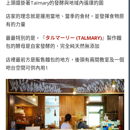
上頭還掛著Talmary的發酵與地域內循環的圖
店家的理念就是運用當地、當季的食材，並發揮食物原
有的力量
最最特別的是，『
タルマーリー (TALMARY)
』製作麵
包的酵母是自家發酵的，完全純天然無添加
店裡最前方是販售麵包的地方，後頭有兩間教室及一個
吧台空間可供內用1