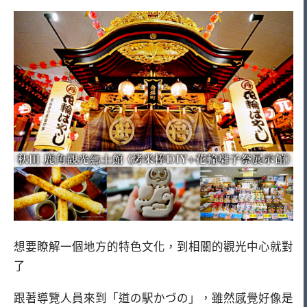
想要瞭解一個地方的特色文化，到相關的觀光中心就對
了
跟著導覽人員來到「道の駅かづの」，雖然感覺好像是