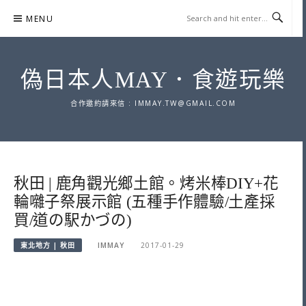
Skip
MENU
to
content
偽日本人MAY．食遊玩樂
合作邀約請來信 :
IMMAY.TW@GMAIL.COM
秋田 | 鹿角觀光鄉土館。烤米棒DIY+花
輪囃子祭展示館 (五種手作體驗/土產採
買/道の駅かづの)
東北地方 | 秋田
IMMAY
2017-01-29