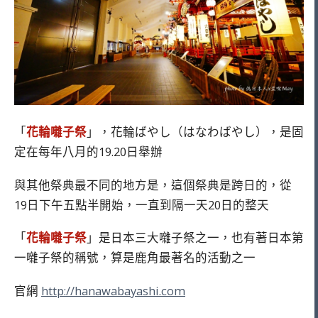
「
花輪囃子祭
」，花輪ばやし（はなわばやし），是固
定在每年八月的19.20日舉辦
與其他祭典最不同的地方是，這個祭典是跨日的，從
19日下午五點半開始，一直到隔一天20日的整天
「
花輪囃子祭
」是日本三大囃子祭之一，也有著日本第
一囃子祭的稱號，算是鹿角最著名的活動之一
官網
http://hanawabayashi.com