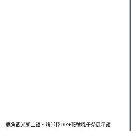
鹿角觀光鄉土館。烤米棒DIY+花輪囃子祭展示館