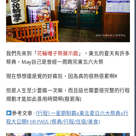
我們先來到「
花輪囃子祭展示館
」，東北的夏天有許多
祭典，May自己是曾經一周跑完東北六大祭
現在想想還是覺的好瘋狂，因為真的很熱很累啊!!!
但是人生至少要瘋一次嘛，而且這也需要很完整的行程
規劃才能如此善用時間啊(撥瀏海)
參考文章 :
[行程] 一星期制霸x東北夏日六大祭典x行
程大公開!! (JR PASS /祭典/行程/住宿/美食)