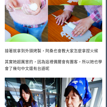
接著就拿到外頭烤製，阿桑也會教大家怎麼拿捏火候
其實她超厲害的，因為這裡偶爾會有團客，所以她也學
會了幾句中文還有台語呢