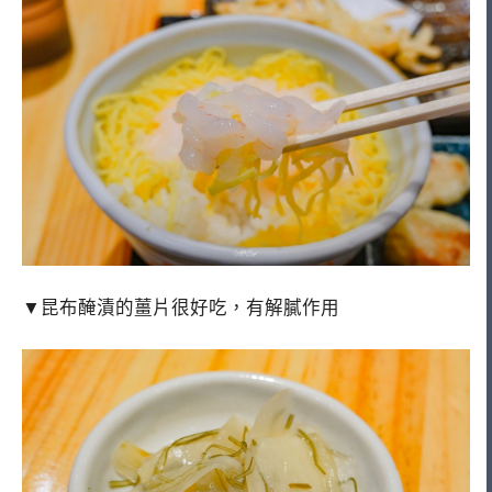
▼昆布醃漬的薑片很好吃，有解膩作用