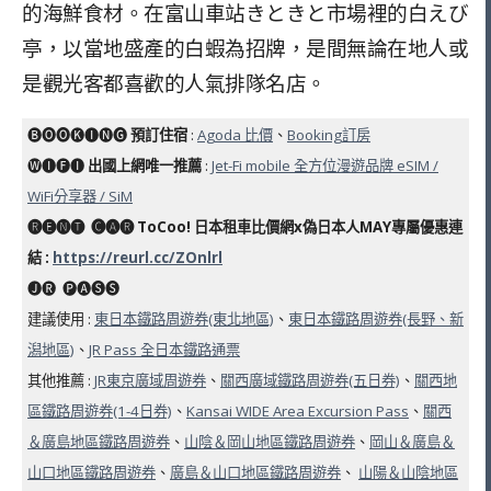
的海鮮食材。在富山車站きときと市場裡的白えび
亭，以當地盛產的白蝦為招牌，是間無論在地人或
是觀光客都喜歡的人氣排隊名店。
🅑🅞🅞🅚🅘🅝🅖
預訂住宿
:
Agoda 比價
、
Booking訂房
🅦🅘🅕🅘
出國上網唯一推薦
:
Jet-Fi mobile 全方位漫遊品牌 eSIM /
WiFi分享器 / SiM
🅡🅔🅝🅣 ​ 🅒🅐🅡 ToCoo! 日本租車比價網x偽日本人MAY專屬優惠連
結
:
https://reurl.cc/ZOnlrl
🅙🅡 ​ 🅟🅐🅢🅢
建議使用 :
東日本鐵路周遊券(東北地區)
、
東日本鐵路周遊券(長野、新
潟地區)
、
JR Pass 全日本鐵路通票
其他推薦 :
JR東京廣域周遊券
、
關西廣域鐵路周遊券(五日券)
、
關西地
區鐵路周遊券(1-4日券)
、
Kansai WIDE Area Excursion Pass
、
關西
＆廣島地區鐵路周遊券
、
山陰＆岡山地區鐵路周遊券
、
岡山＆廣島＆
山口地區鐵路周遊券
、
廣島＆山口地區鐵路周遊券
、
山陽＆山陰地區