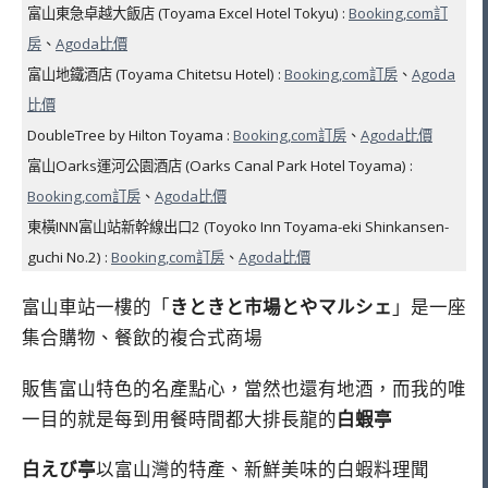
富山東急卓越大飯店 (Toyama Excel Hotel Tokyu) :
Booking,com訂
房
、
Agoda比價
富山地鐵酒店 (Toyama Chitetsu Hotel) :
Booking,com訂房
、
Agoda
比價
DoubleTree by Hilton Toyama :
Booking,com訂房
、
Agoda比價
富山Oarks運河公園酒店 (Oarks Canal Park Hotel Toyama) :
Booking,com訂房
、
Agoda比價
東橫INN富山站新幹線出口2 (Toyoko Inn Toyama-eki Shinkansen-
guchi No.2) :
Booking,com訂房
、
Agoda比價
富山車站一樓的「
きときと市場とやマルシェ
」是一座
集合購物、餐飲的複合式商場
販售富山特色的名產點心，當然也還有地酒，而我的唯
一目的就是每到用餐時間都大排長龍的
白蝦亭
白えび亭
以富山灣的特產、新鮮美味的白蝦料理聞