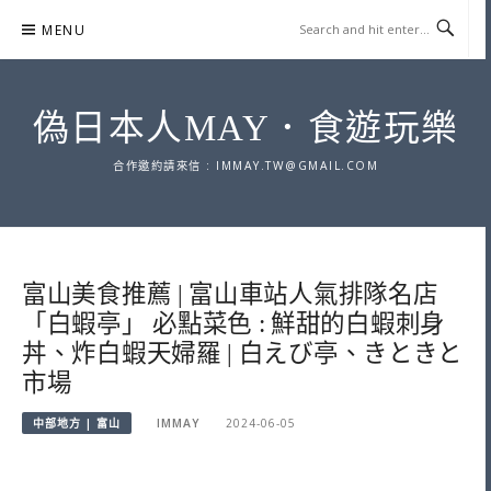
Skip
MENU
to
content
偽日本人MAY．食遊玩樂
合作邀約請來信 :
IMMAY.TW@GMAIL.COM
富山美食推薦 | 富山車站人氣排隊名店
「白蝦亭」 必點菜色 : 鮮甜的白蝦刺身
丼、炸白蝦天婦羅 | 白えび亭、きときと
市場
中部地方 | 富山
IMMAY
2024-06-05