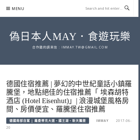
Skip
MENU
to
content
偽日本人MAY．食遊玩樂
合作邀約請來信 :
IMMAY.TW@GMAIL.COM
德國住宿推薦 | 夢幻的中世紀童話小鎮羅
騰堡，地點絕佳的住宿推薦「 埃森胡特
酒店 (Hotel Eisenhut)」| 浪漫城堡風格房
間、房價便宜、羅騰堡住宿推薦
德國南部自駕 | 羅曼蒂克大道、國王湖、新天鵝堡
IMMAY
2017-06-
20