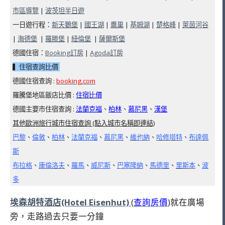
市區導覽
|
波茨坦半日遊
一日遊行程：
新天鵝堡
|
國王湖
|
鷹巢
|
基姆湖
|
楚格峰
|
萊茵河谷
|
海德堡
|
羅滕堡
|
紐倫堡
|
薩爾斯堡
德國住宿：
Booking訂房
|
Agoda訂房
▍住宿查詢比價
德國住宿查詢 :
booking.com
羅騰堡地區飯店比價 :
住宿比價
德國主要市住宿查詢 :
法蘭克福
、
柏林
、
慕尼黑
、
漢堡
其他歐洲旅行城市住宿查詢 (點入城市名稱即連結)
巴黎
、
倫敦
、
柏林
、
法蘭克福
、
慕尼黑
、
維也納
、
哈修塔特
、
布達佩
斯
布拉格
、
庫倫洛夫
、
羅馬
、
威尼斯
、
巴塞隆納
、
馬德里
、
里斯本
、
波
多
埃森胡特酒店(Hotel Eisenhut)
(
查詢房價
)就在廣場
旁，走路過去只要一分鐘