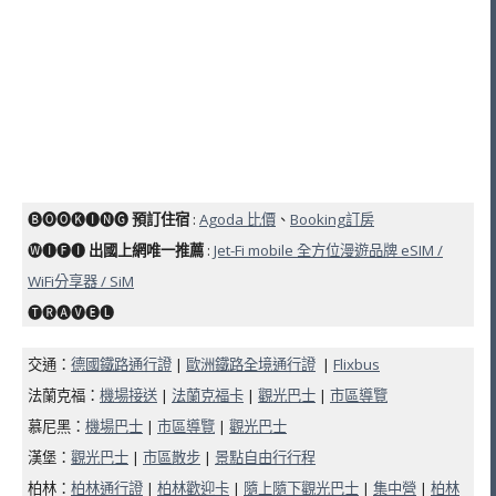
🅑🅞🅞🅚🅘🅝🅖
預訂住宿
:
Agoda 比價
、
Booking訂房
🅦🅘🅕🅘
出國上網唯一推薦
:
Jet-Fi mobile 全方位漫遊品牌 eSIM /
WiFi分享器 / SiM
🅣🅡🅐🅥🅔🅛
交通：
德國鐵路通行證
|
歐洲鐵路全境通行證
|
Flixbus
法蘭克福：
機場接送
|
法蘭克福卡
|
觀光巴士
|
市區導覽
慕尼黑：
機場巴士
|
市區導覽
|
觀光巴士
漢堡：
觀光巴士
|
市區散步
|
景點自由行行程
柏林：
柏林通行證
|
柏林歡迎卡
|
隨上隨下觀光巴士
|
集中營
|
柏林