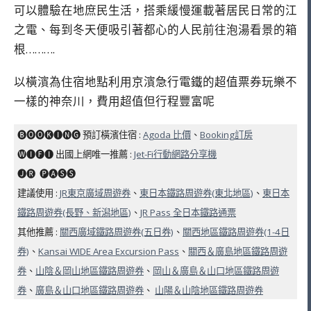
可以體驗在地庶民生活，搭乘緩慢運載著居民日常的江
之電、每到冬天便吸引著都心的人民前往泡湯看景的箱
根……….
以橫濱為住宿地點利用京濱急行電鐵的超值票券玩樂不
一樣的神奈川，費用超值但行程豐富呢
🅑🅞🅞🅚🅘🅝🅖 預訂橫濱住宿 :
Agoda 比價
、
Booking訂房
🅦🅘🅕🅘 出國上網唯一推薦 :
Jet-Fi行動網路分享機
🅙🅡 ​ 🅟🅐🅢🅢
建議使用 :
JR東京廣域周遊券
、
東日本鐵路周遊券(東北地區)
、
東日本
鐵路周遊券(長野、新潟地區)
、
JR Pass 全日本鐵路通票
其他推薦 :
關西廣域鐵路周遊券(五日券)
、
關西地區鐵路周遊券(1-4日
券)
、
Kansai WIDE Area Excursion Pass
、
關西＆廣島地區鐵路周遊
券
、
山陰＆岡山地區鐵路周遊券
、
岡山＆廣島＆山口地區鐵路周遊
券
、
廣島＆山口地區鐵路周遊券
、
山陽＆山陰地區鐵路周遊券