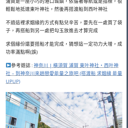
浦賀是一座小巧的港口城鎮，依循著導航或是指標，很
輕鬆地抵達東叶神社，然後再搭渡船到西叶神社
不過這裡求姻緣的方式有點兒辛苦，要先在一處買了袋
子，再搭船到另一處把勾玉放進去才算完成
求個緣份還要搭船才能完成，猜想這一定功力大增，成
功率滿點啊(誤)
參考遊誌 :
神奈川 | 橫須賀 浦賀 東叶神社・西叶神
社 – 到神奈川來趟戀愛能量之旅吧 (搭渡船 求姻緣 能量
UPUP)