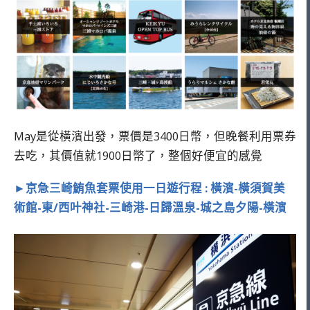
May是從橫濱出發，票價是3400日幣，但晚餐利用票券
去吃，其價值就1900日幣了，整個好便宜的感覺
►京急三崎鮪魚套票使用一日遊行程 : 橫濱-橫須賀美
術館-東/西叶神社-三崎港-日歸溫泉-城之島夕陽-橫濱