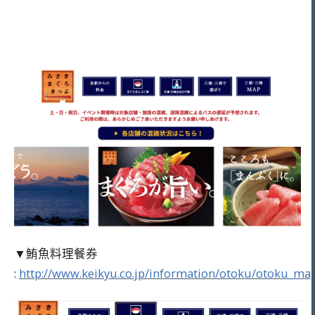
▼鮪魚料理餐券
:
http://www.keikyu.co.jp/information/otoku/otoku_mag