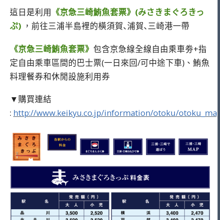
這日是利用
《京急三崎鮪魚套票》(みさきまぐろきっ
ぷ)
，前往三浦半島裡的橫須賀､浦賀､三崎港一帶
《京急三崎鮪魚套票》
包含京急線全線自由乘車劵+指
定自由乘車區間的巴士票(一日來回/可中途下車)、鮪魚
料理餐券和休閒設施利用券
▼購買連結
:
http://www.keikyu.co.jp/information/otoku/otoku_ma