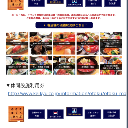
▼休閒設施利用券
:
http://www.keikyu.co.jp/information/otoku/otoku_mag