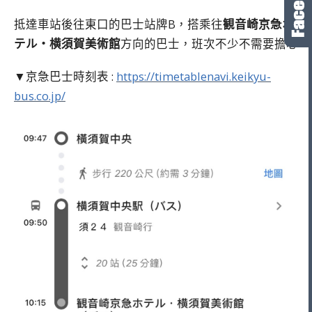
抵達車站後往東口的巴士站牌B，搭乘往
観音崎京急ホ
テル・横須賀美術館
方向的巴士，班次不少不需要擔心
▼京急巴士時刻表 :
https://timetablenavi.keikyu-
bus.co.jp/