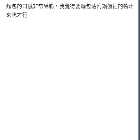
麵包的口感非常酥脆，我覺得要麵包沾附鍋盤裡的醬汁
來吃才行