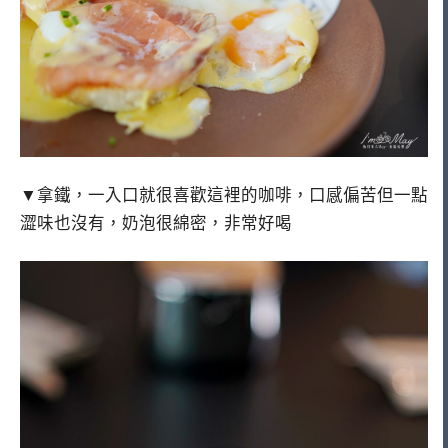
▼拿鐵，一入口就很喜歡這裡的咖啡，口感偏苦但一點
澀味也沒有，奶泡很綿密，非常好喝