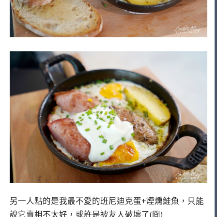
另一人點的是我最不愛的班尼迪克蛋+煙燻鮭魚，只能
說它賣相不太好，或許是被友人破壞了(冏)