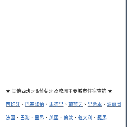
★ 其他西班牙&葡萄牙及歐洲主要城市住宿查詢 ★
西班牙
、
巴塞隆納
、
馬德里
、
葡萄牙
、
里斯本
、
波爾圖
法國
、
巴黎
、
里昂
、
英國
、
倫敦
、
義大利
、
羅馬