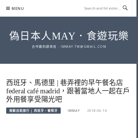
Skip
MENU
to
content
偽日本人MAY．食遊玩樂
合作邀約請來信 :
IMMAY.TW@GMAIL.COM
西班牙、馬德里 | 巷弄裡的早午餐名店
federal café madrid，跟著當地人一起在戶
外用餐享受陽光吧
南歐自助旅行 | 西班牙、葡萄牙
IMMAY
2018-06-14