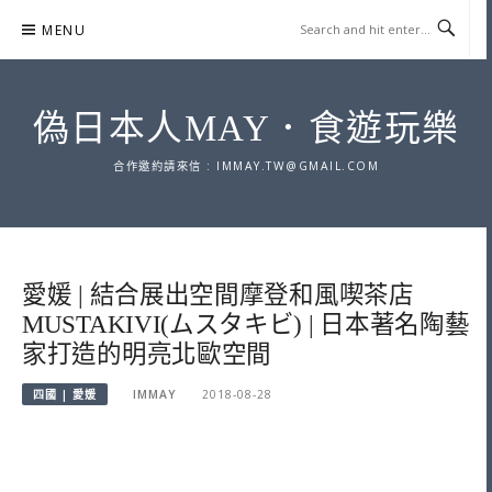
Skip
MENU
to
content
偽日本人MAY．食遊玩樂
合作邀約請來信 :
IMMAY.TW@GMAIL.COM
愛媛 | 結合展出空間摩登和風喫茶店
MUSTAKIVI(ムスタキビ) | 日本著名陶藝
家打造的明亮北歐空間
四國 | 愛媛
IMMAY
2018-08-28