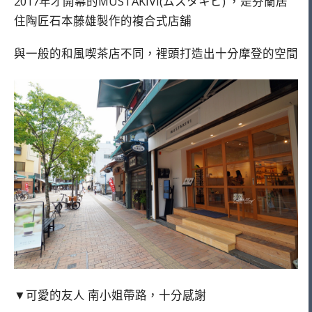
2017年才開幕的MUSTAKIVI(ムスタキビ) ，是芬蘭居
住陶匠石本藤雄製作的複合式店舖
與一般的和風喫茶店不同，裡頭打造出十分摩登的空間
▼可愛的友人 南小姐帶路，十分感謝