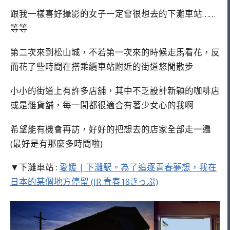
跟我一樣喜好攝影的女子一定會很想去的下灘車站……
等等
第二次來到松山城，不若第一次來的時候走馬看花，反
而花了些時間在搭乘纜車站附近的街道悠閒散步
小小的街道上有許多店舖，其中不乏設計新穎的咖啡店
或是雜貨舖，每一間都很適合有著少女心的我啊
希望能有機會再訪，好好的把想去的店家全部走一遍
(最好是有那麼多時間啦)
▼下灘車站 :
愛媛 | 下灘駅。為了追逐青春夢想，我在
日本的某個地方停留 (JR 青春18きっぷ)