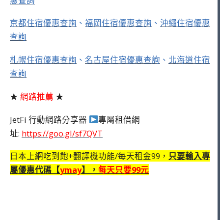
惠查詢
京都住宿優惠查詢
、
福岡住宿優惠查詢
、
沖繩住宿優惠
查詢
札幌住宿優惠查詢
、
名古屋住宿優惠查詢
、
北海道住宿
查詢
★
網路推薦
★
JetFi 行動網路分享器
專屬租借網
址:
https://goo.gl/sf7QVT
日本上網吃到飽+翻譯機功能/每天租金99，
只要輸入專
屬優惠代碼【
ymay
】，
每天只要99元