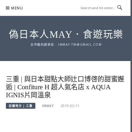
Skip
MENU
to
content
偽日本人MAY．食遊玩樂
合作邀約請來信 :
IMMAY.TW@GMAIL.COM
三重 | 與日本甜點大師辻口博啓的甜蜜邂
逅 | Confiture H 超人氣名店 x AQUA
IGNIS片岡溫泉
近畿地方 | 三重
IMMAY
2019-02-11