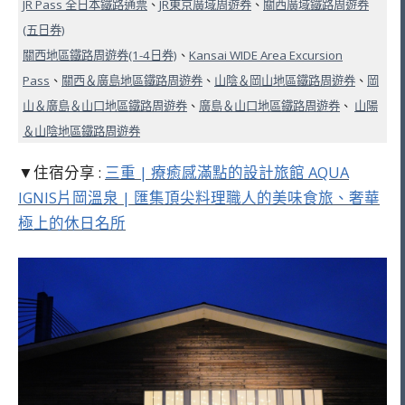
JR Pass 全日本鐵路通票
、
JR東京廣域周遊券
、
關西廣域鐵路周遊券
(五日券)
關西地區鐵路周遊券(1-4日券)
、
Kansai WIDE Area Excursion
Pass
、
關西＆廣島地區鐵路周遊券
、
山陰＆岡山地區鐵路周遊券
、
岡
山＆廣島＆山口地區鐵路周遊券
、
廣島＆山口地區鐵路周遊券
、
山陽
＆山陰地區鐵路周遊券
▼住宿分享 :
三重 | 療癒感滿點的設計旅館 AQUA
IGNIS片岡溫泉 | 匯集頂尖料理職人的美味食旅、奢華
極上的休日名所