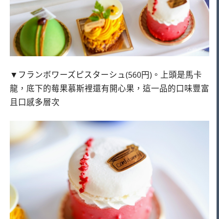
▼フランボワーズピスターシュ(560円)。上頭是馬卡
龍，底下的莓果慕斯裡還有開心果，這一品的口味豐富
且口感多層次