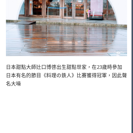
日本甜點大師辻口博啓出生甜點世家，在23歲時參加
日本有名的節目《料理の鉄人》比賽獲得冠軍，因此聲
名大噪