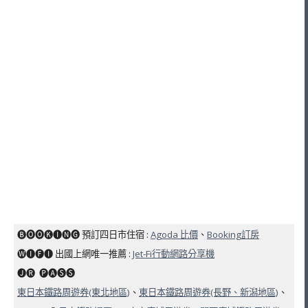
🅑🅞🅞🅚🅘🅝🅖 預訂四日市住宿 :
Agoda 比價
、
Booking訂房
🅦🅘🅕🅘 出國上網唯一推薦 :
Jet-Fi行動網路分享機
🅙🅡 ​ 🅟🅐🅢🅢
東日本鐵路周遊券(東北地區)
、
東日本鐵路周遊券(長野、新潟地區)
、