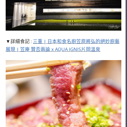
▼詳細食記 :
三重 | 日本和食名廚笠原將弘的絕妙廚藝
展現 | 笠庵 贊否兩論 x AQUA IGNIS片岡溫泉