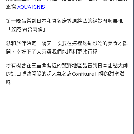
旅宿
AQUA IGNIS
第一晚品嘗到日本和食名廚笠原將弘的絕妙廚藝展現
「笠庵 贊否兩論」
就和旅伴決定，隔天一次要在這裡吃遍想吃的美食才離
開，幸好下了大雨讓我們能順利更改行程
才有機會在三重縣偏遠的菰野地區品嘗到日本甜點大師
的辻口博啓開設的超人氣名店Confiture H裡的甜蜜滋
味