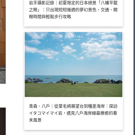
岩手攝影記錄｜初夏限定的日本絕景「八幡平龍
之眼」：只出現短短幾週的夢幻景色，交通、開
眼時間與輕鬆步行攻略
青森、八戶｜從葦毛崎展望台到種差海岸：探訪
イタコマイマイ岩，遇見八戶海岸線最療癒的春
末風景