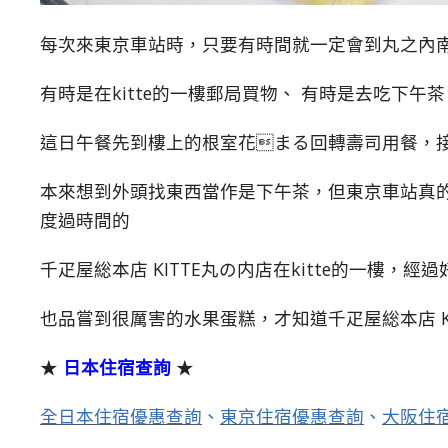
每次來東京車站時，只要有時間就一定會到丸之內南口
有時是在kitte的一樓郵局買物、 有時是去吃下午
這日午餐先到樓上的根室花まる回轉壽司用餐，
本來想到外頭找東西當作是下午茶，但東京車站真
度過時間的
千疋屋総本店 KITTE丸の内店在kitte的一樓
也品嘗到很厲害的水果蛋糕，才知道千疋屋総本店 K
★
日本住宿查詢
★
全日本住宿優惠查詢
、
東京住宿優惠查詢
、
大阪住