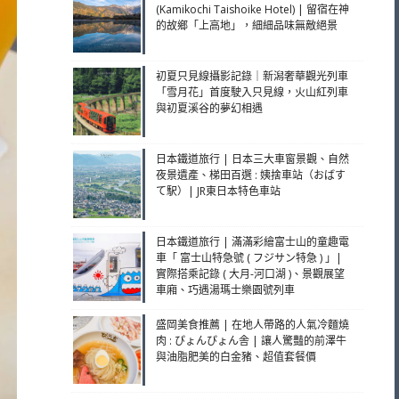
(Kamikochi Taishoike Hotel) | 留宿在神
的故鄉「上高地」，細細品味無敵絕景
初夏只見線攝影記錄｜新潟奢華觀光列車
「雪月花」首度駛入只見線，火山紅列車
與初夏溪谷的夢幻相遇
日本鐵道旅行 | 日本三大車窗景觀、自然
夜景遺產、梯田百選 : 姨捨車站（おばす
て駅）| JR東日本特色車站
日本鐵道旅行 | 滿滿彩繪富士山的童趣電
車「 富士山特急號 ( フジサン特急 ) 」|
實際搭乘記錄 ( 大月-河口湖 )、景觀展望
車廂、巧遇湯瑪士樂園號列車
盛岡美食推薦 | 在地人帶路的人氣冷麵燒
肉 : ぴょんぴょん舎 | 讓人驚豔的前澤牛
與油脂肥美的白金豬、超值套餐價