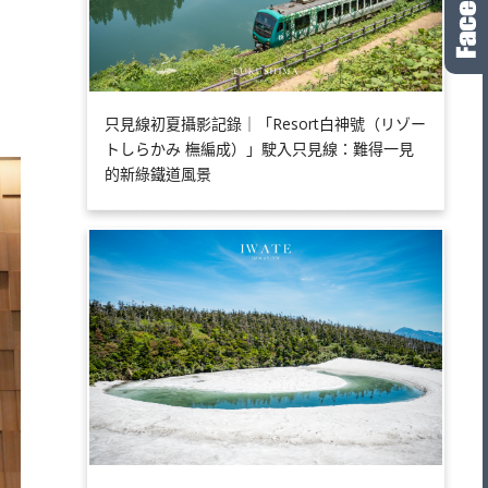
只見線初夏攝影記錄｜「Resort白神號（リゾー
トしらかみ 橅編成）」駛入只見線：難得一見
的新綠鐵道風景