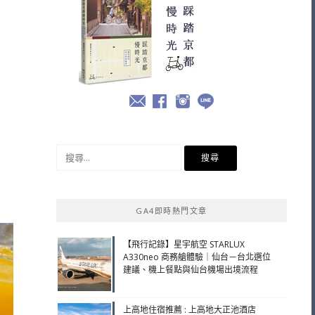
搜
尋
關
鍵
GA4即時熱門文章
字:
【飛行記錄】星宇航空 STARLUX
A330neo 商務艙體驗｜仙台－台北選位
建議、機上餐點與仙台機場出境流程
上高地住宿推薦 : 上高地大正池酒店