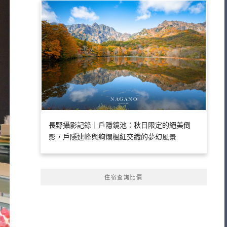
長野攝影記錄｜戶隱鏡池：秋日限定的絕美倒
影，戶隱連峰與絢爛楓紅交織的夢幻風景
住宿查詢比價