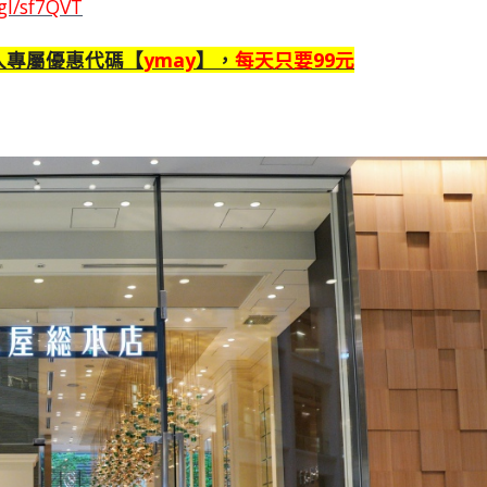
.gl/sf7QVT
入專屬優惠代碼【
ymay
】，
每天只要99元