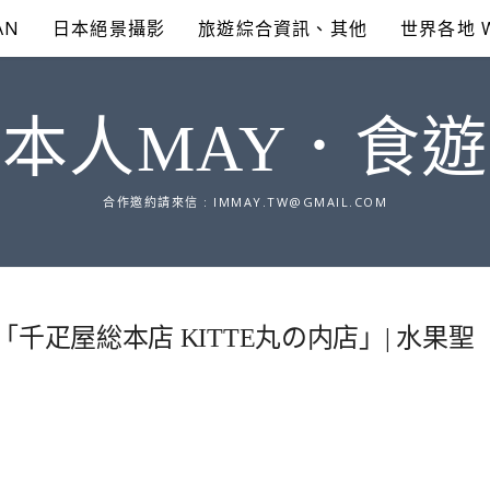
AN
日本絕景攝影
旅遊綜合資訊、其他
世界各地 
本人MAY．食
合作邀約請來信 :
IMMAY.TW@GMAIL.COM
店「千疋屋総本店 KITTE丸の内店」| 水果聖