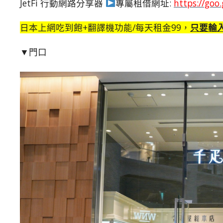
JetFi 行動網路分享器
專屬租借網址:
https://goo
日本上網吃到飽+翻譯機功能/每天租金99，
只要輸
▼門口