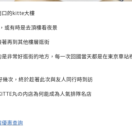
的kitte大樓
茶，或有時是去頂樓看夜景
接著再到其他樓層逛街
的是非常好逛街的地方，每一次回國當天都是在東京車站
，經過好幾次，終於趁著此次與友人同行時到訪
ITTE丸の内店為何能成為人氣排隊名店
宿優惠查詢