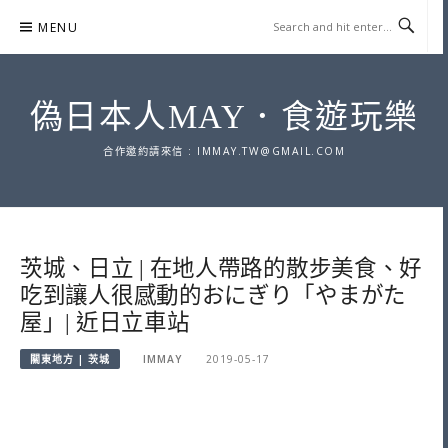
Skip
MENU
to
content
偽日本人MAY．食遊玩樂
合作邀約請來信 :
IMMAY.TW@GMAIL.COM
茨城、日立 | 在地人帶路的散步美食、好
吃到讓人很感動的おにぎり「やまがた
屋」| 近日立車站
關東地方 | 茨城
IMMAY
2019-05-17