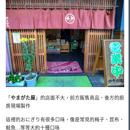
「
やまがた屋
」的店面不大，前方販售商品、後方的廚
房現場製作
這裡的おにぎり有很多口味，像是常見的梅子、昆布、
鮭魚….等等大約十種口味