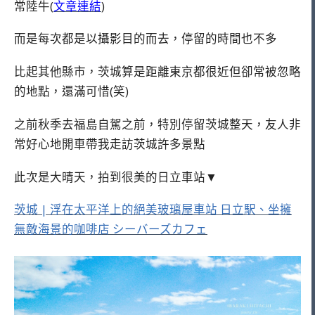
常陸牛(
文章連結
)
而是每次都是以攝影目的而去，停留的時間也不多
比起其他縣市，茨城算是距離東京都很近但卻常被忽略
的地點，還滿可惜(笑)
之前秋季去福島自駕之前，特別停留茨城整天，友人非
常好心地開車帶我走訪茨城許多景點
此次是大晴天，拍到很美的日立車站▼
茨城 | 浮在太平洋上的絕美玻璃屋車站 日立駅、坐擁
無敵海景的咖啡店 シーバーズカフェ