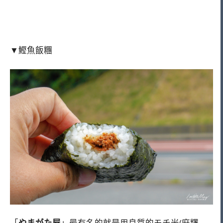
▼鰹魚飯糰
「
やまがた屋
」最有名的就是用良質的モチ米(麻糬