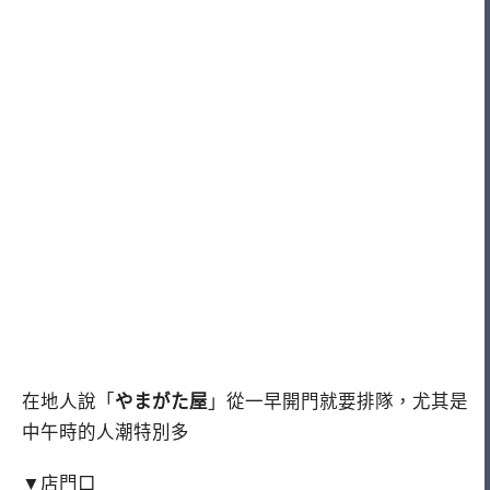
在地人說「
やまがた屋
」從一早開門就要排隊，尤其是
中午時的人潮特別多
▼店門口