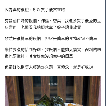
因為真的很餓，所以買了便當來吃
有醬油口味的飯糰、炸雞、惣菜….我還多買了最愛的豆
皮壽司，老闆看我拍照就拿了盤子讓我放置
雖然是很簡單的飯糰，但愈是簡單的食物就愈不簡單
米粒要煮的恰到好處、捏飯糰不能夠太緊實、配料的味
道也要掌控，其實好像沒想像中的簡單
但卻好吃到讓人經過許久還一直懷念，就是好味道