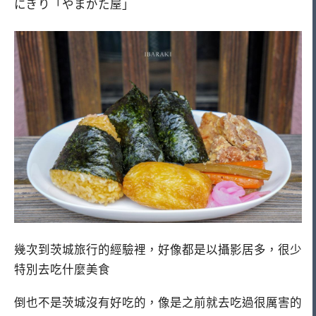
にぎり「やまがた屋」
幾次到茨城旅行的經驗裡，好像都是以攝影居多，很少
特別去吃什麼美食
倒也不是茨城沒有好吃的，像是之前就去吃過很厲害的