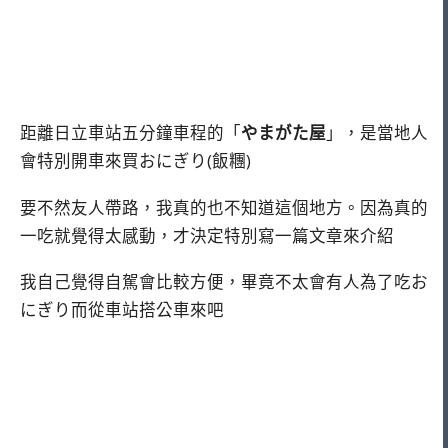
距離日立車站五分鐘車程的「
やまがた屋
」，是當地人
會特別開車來買おにぎり(飯糰)
要不然友人帶路，我真的也不知道這個地方。因為真的
一吃就覺得太感動，才決定特別寫一篇文章來介紹
我自己覺得自駕會比較方便，畢竟不太會有人為了吃お
にぎり而從車站搭公車來吧