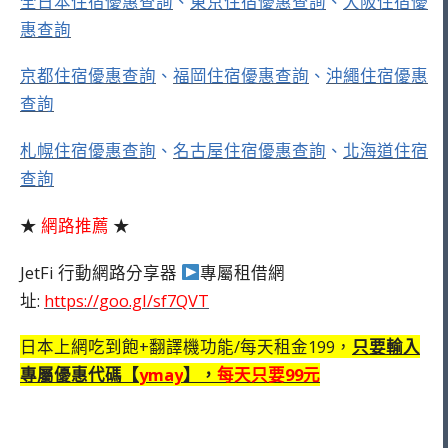
全日本住宿優惠查詢
、
東京住宿優惠查詢
、
大阪住宿優
惠查詢
京都住宿優惠查詢
、
福岡住宿優惠查詢
、
沖繩住宿優惠
查詢
札幌住宿優惠查詢
、
名古屋住宿優惠查詢
、
北海道住宿
查詢
★
網路推薦
★
JetFi 行動網路分享器
專屬租借網
址:
https://goo.gl/sf7QVT
日本上網吃到飽+翻譯機功能/每天租金199，
只要輸入
專屬優惠代碼【
ymay
】，
每天只要99元