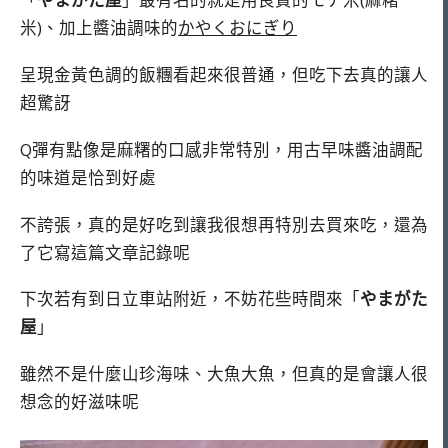
米)、加上醬油調味的
かやくおにぎり
呈現金黃色調的飯糰看起來很普通，但吃下去真的讓人
超驚訝
Q彈有點像是麻糬的口感非常特別，用古早味醬油調配
的味道是恰到好處
不誇張，真的是好吃到讓我很想再特別去買來吃，還為
了它寫這篇文章記錄呢
下次若有到日立車站附近，不妨花些時間來「
やまがた
屋
」
雖然不是什麼山珍海味、大魚大魚，但真的是會讓人很
想念的好滋味呢