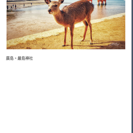
廣島。嚴島神社