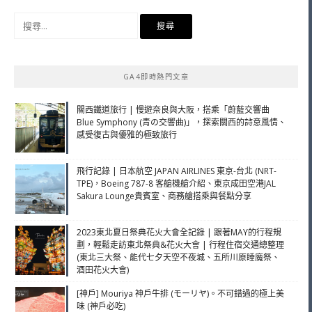
搜
尋
關
鍵
GA4即時熱門文章
字:
關西鐵道旅行 | 慢遊奈良與大阪，搭乘「蔚藍交響曲
Blue Symphony (青の交響曲)」，探索關西的詩意風情、
感受復古與優雅的極致旅行
飛行記錄 | 日本航空 JAPAN AIRLINES 東京-台北 (NRT-
TPE)，Boeing 787-8 客艙機艙介紹、東京成田空港JAL
Sakura Lounge貴賓室、商務艙搭乘與餐點分享
2023東北夏日祭典花火大會全記錄 | 跟著MAY的行程規
劃，輕鬆走訪東北祭典&花火大會 | 行程住宿交通總整理
(東北三大祭、能代七夕天空不夜城、五所川原睡魔祭、
酒田花火大會)
[神戶] Mouriya 神戶牛排 (モーリヤ)。不可錯過的極上美
味 (神戶必吃)