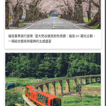
福島春季旅行提案 : 當大梵谷遇見粉色奇蹟：福島 DC 觀光企劃，
一場結合藝術與復興的五感盛宴