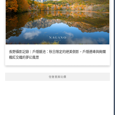
長野攝影記錄｜戶隱鏡池：秋日限定的絕美倒影，戶隱連峰與絢爛
楓紅交織的夢幻風景
住宿查詢比價