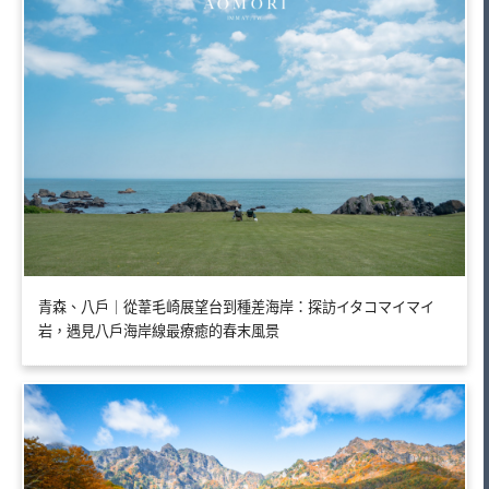
青森、八戶｜從葦毛崎展望台到種差海岸：探訪イタコマイマイ
岩，遇見八戶海岸線最療癒的春末風景