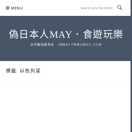
Skip
MENU
to
content
偽日本人MAY．食遊玩樂
合作邀約請來信 :
IMMAY.TW@GMAIL.COM
標籤:
以色列菜