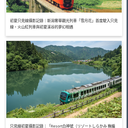
初夏只見線攝影記錄｜新潟奢華觀光列車「雪月花」首度駛入只見
線，火山紅列車與初夏溪谷的夢幻相遇
只見線初夏攝影記錄｜「Resort白神號（リゾートしらかみ 橅編