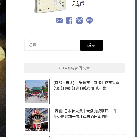
搜
尋
關
鍵
GA4即時熱門文章
字:
[京都・市集] 平安樂市。京都手作市集真
的好好買好好逛 ! (雜貨/創意市集)
[資訊] 日本超人氣十大祭典總整理! 一生
至少要參加一次才算去過日本的啊