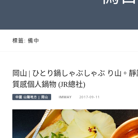
標籤:
備中
岡山 | ひとり鍋しゃぶしゃぶ り山。
質感個人鍋物 (JR總社)
IMMAY
2017-09-11
中國 山陽地方 | 岡山