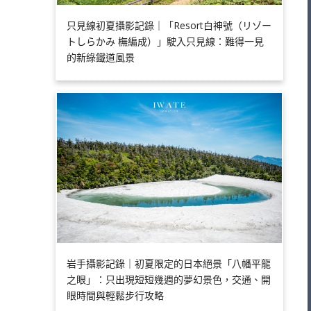
只見線初夏攝影記錄｜「Resort白神號（リゾー
トしらかみ 橅編成）」駛入只見線：難得一見
的新綠鐵道風景
岩手攝影記錄｜初夏限定的日本絕景「八幡平龍
之眼」：只出現短短幾週的夢幻景色，交通、開
眼時間與輕鬆步行攻略