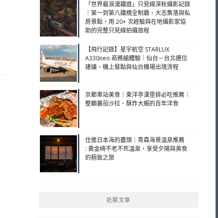
「世界最浪漫鐵道」只見線深秋攝影記錄
｜第一到第八鐵橋全制霸、大志集落與私
房景點，用 20+ 次經驗與在地攝影家協
助的完整只見線拍攝旅程
【飛行記錄】星宇航空 STARLUX
A330neo 商務艙體驗｜仙台－台北選位
建議、機上餐點與仙台機場出境流程
京都車站美食｜東洋亭漢堡排必吃推薦：
整顆蕃茄沙拉、酥炸大蝦的百年洋食
住進日本海的盡頭｜青森海景溫泉推薦
: 黃金崎不老不死溫泉，享受夕陽與美食
的極致之旅
近期文章