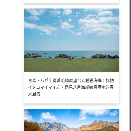
青森、八戶｜從葦毛崎展望台到種差海岸：探訪
イタコマイマイ岩，遇見八戶海岸線最療癒的春
末風景