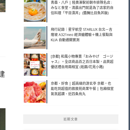
青森、八戶 | 陸奧湊駅前朝市排隊名店 :
みなと食堂，清晨出門就是為了店家的自
信料理「平目漬丼」(醬醃比目魚丼飯)
飛行記錄｜星宇航空 STARLUX 台北－吉
隆坡 A321neo 經濟艙體驗＋機上餐點與
KLIA 自動通關實測
[京都] 和風小物專賣『おみやげ ゴージ
ャス』。全店商品百之百日本製，品質超
優送禮自用兩相宜 (祗園/花見小路)
建
京都、好食 | 超高級的游玄亭 京都，也
能吃到超值的敘敘苑商業午餐 | 包廂個室
氣氛超讚、近四条烏丸
近期文章