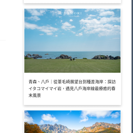
青森、八戶｜從葦毛崎展望台到種差海岸：探訪
イタコマイマイ岩，遇見八戶海岸線最療癒的春
末風景