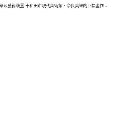
築及藝術裝置 十和田市現代美術館、奈良美智的巨幅畫作…