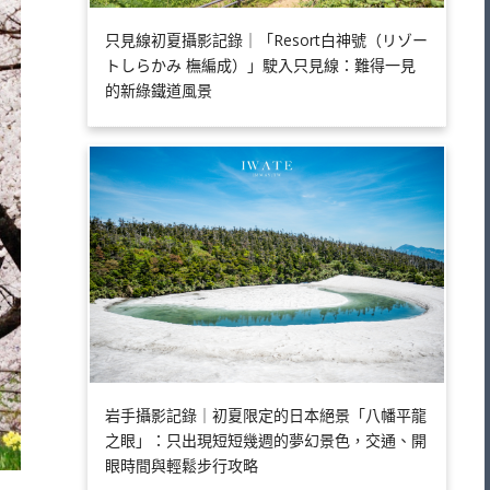
只見線初夏攝影記錄｜「Resort白神號（リゾー
トしらかみ 橅編成）」駛入只見線：難得一見
的新綠鐵道風景
岩手攝影記錄｜初夏限定的日本絕景「八幡平龍
之眼」：只出現短短幾週的夢幻景色，交通、開
眼時間與輕鬆步行攻略