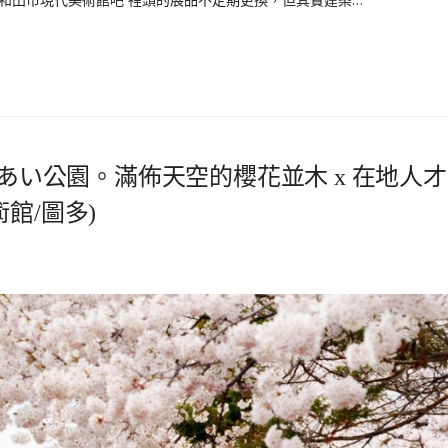
れあい公園。滿佈天空的櫻花並木 x 在地人才
館/圖多)