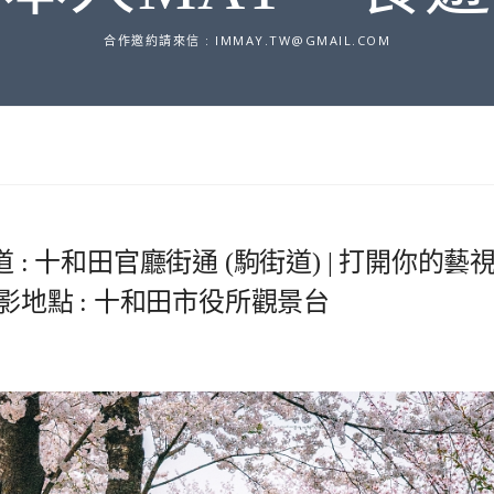
合作邀約請來信 :
IMMAY.TW@GMAIL.COM
: 十和田官廳街通 (駒街道) | 打開你的藝
影地點 : 十和田市役所觀景台