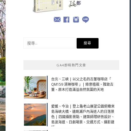
搜
尋
關
鍵
GA4即時熱門文章
字:
台北、三峽 | 以父之名的古董咖啡店「
QM159 清琳咖啡 」| 綠意植栽、雅致古
董、原木打造滿溢自然氛圍的天地
愛媛、今治 | 登上龜老山展望公園俯瞰來
島海峽大橋、遠眺瀨戶內海迷人的日落景
色 | 四國攝影景點、建築師隈研吾設計、
島波海道、日劇場景、交通方式、攝影建
議