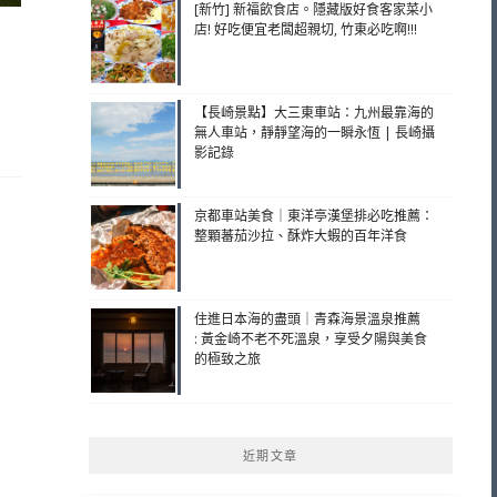
[新竹] 新福飲食店。隱藏版好食客家菜小
店! 好吃便宜老闆超親切, 竹東必吃啊!!!
【長崎景點】大三東車站：九州最靠海的
無人車站，靜靜望海的一瞬永恆 | 長崎攝
影記錄
京都車站美食｜東洋亭漢堡排必吃推薦：
整顆蕃茄沙拉、酥炸大蝦的百年洋食
住進日本海的盡頭｜青森海景溫泉推薦
: 黃金崎不老不死溫泉，享受夕陽與美食
的極致之旅
近期文章