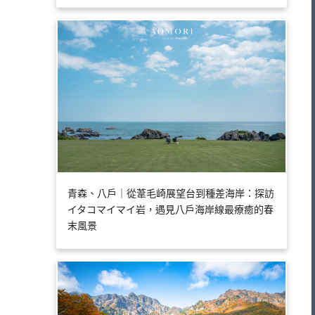
青森、八戶｜從葦毛崎展望台到種差海岸：探訪
イタコマイマイ岩，遇見八戶海岸線最療癒的春
末風景