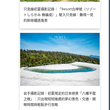
只見線初夏攝影記錄｜「Resort白神號（リゾー
トしらかみ 橅編成）」駛入只見線：難得一見
的新綠鐵道風景
岩手攝影記錄｜初夏限定的日本絕景「八幡平龍
之眼」：只出現短短幾週的夢幻景色，交通、開
眼時間與輕鬆步行攻略