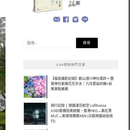
搜
尋
關
鍵
GA4即時熱門文章
字:
【福島攝影記錄】郡山滑川神社風鈴 × 豐
景神社紫陽花花手水｜六月夏詣祈願×自
駕景點推薦
飛行記錄 | 德國漢莎航空 Lufthansa
A380客機搭乘經驗，香港HKG→慕尼黑
MUC→斯德哥爾摩ARN (北歐跨國自助旅
行)