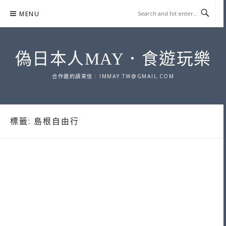
Skip
MENU
to
content
偽日本人MAY．食遊玩樂
合作邀約請來信 :
IMMAY.TW@GMAIL.COM
標籤:
島根自由行