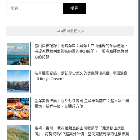
搜
尋
關
鍵
GA4即時熱門文章
字:
富山攝影記錄｜雨晴海岸：與海上立山連峰的冬季邂逅，
捕捉冰見線列車駛進絕景的夢幻瞬間，一場考驗運氣與耐
心的記錄
岐阜攝影記錄 | 走訪歷史悠久的奧飛驒溫泉鄉 : 平湯溫泉
（Hirayu Onsen）
金澤美食推薦｜もりもり壽司 金澤車站前店：超人氣回轉
壽司，新鮮平價、交通超方便！
馬祖、東引 | 我在離離島的山海藍房間「北澳秘山居民
宿」| 訂房網站9.7超高分評價，空間寬敞乾淨的住宿推薦