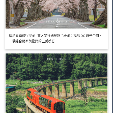
福島春季旅行提案 : 當大梵谷遇見粉色奇蹟：福島 DC 觀光企劃，
一場結合藝術與復興的五感盛宴