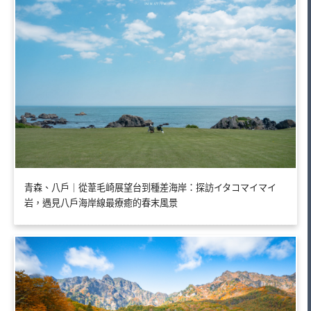
青森、八戶｜從葦毛崎展望台到種差海岸：探訪イタコマイマイ
岩，遇見八戶海岸線最療癒的春末風景