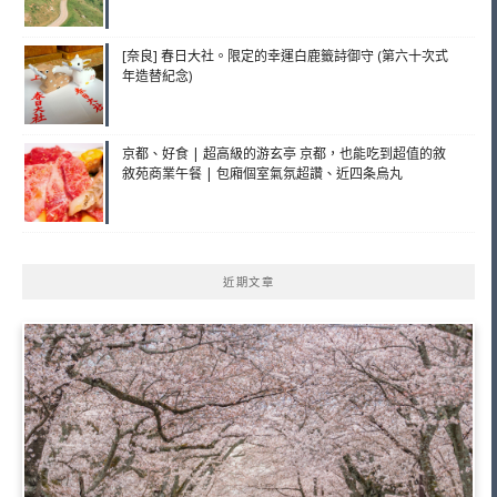
[奈良] 春日大社。限定的幸運白鹿籤詩御守 (第六十次式
年造替紀念)
京都、好食 | 超高級的游玄亭 京都，也能吃到超值的敘
敘苑商業午餐 | 包廂個室氣氛超讚、近四条烏丸
近期文章