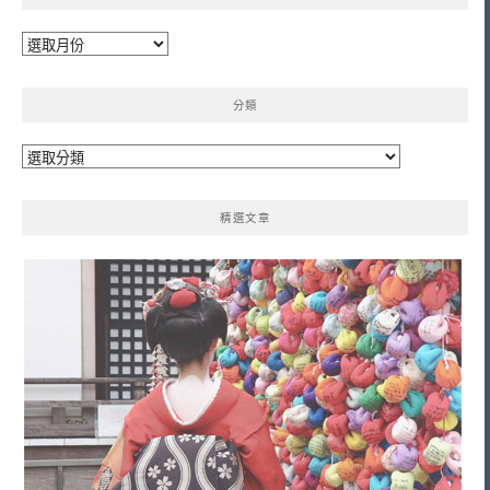
彙
整
分類
分
類
精選文章