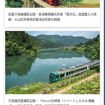
初夏只見線攝影記錄｜新潟奢華觀光列車「雪月花」首度駛入只見
線，火山紅列車與初夏溪谷的夢幻相遇
只見線初夏攝影記錄｜「Resort白神號（リゾートしらかみ 橅編