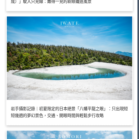
成）」駛入只見線：難得一見的新綠鐵道風景
岩手攝影記錄｜初夏限定的日本絕景「八幡平龍之眼」：只出現短
短幾週的夢幻景色，交通、開眼時間與輕鬆步行攻略