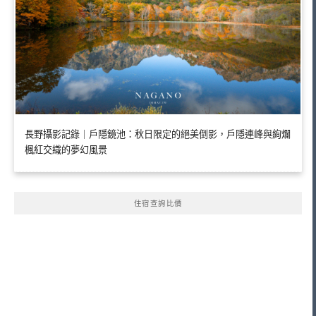
長野攝影記錄｜戶隱鏡池：秋日限定的絕美倒影，戶隱連峰與絢爛
楓紅交織的夢幻風景
住宿查詢比價