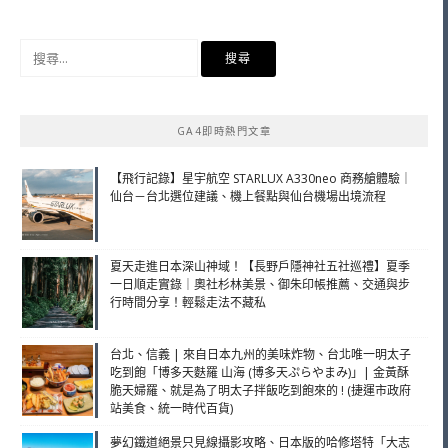
搜
尋
關
鍵
GA4即時熱門文章
字:
【飛行記錄】星宇航空 STARLUX A330neo 商務艙體驗｜
仙台－台北選位建議、機上餐點與仙台機場出境流程
夏天走進日本深山神域！【長野戶隱神社五社巡禮】夏季
一日順走實錄｜奧社杉林美景、御朱印帳推薦、交通與步
行時間分享！輕鬆走法不藏私
台北、信義 | 來自日本九州的美味炸物、台北唯一明太子
吃到飽「博多天麩羅 山海 (博多天ぷらやまみ)」| 金黃酥
脆天婦羅、就是為了明太子拌飯吃到飽來的 ! (捷運市政府
站美食、統一時代百貨)
夢幻鐵道絕景只見線攝影攻略、日本版的哈修塔特「大志