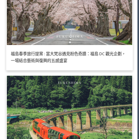
福島春季旅行提案 : 當大梵谷遇見粉色奇蹟：福島 DC 觀光企劃，
一場結合藝術與復興的五感盛宴