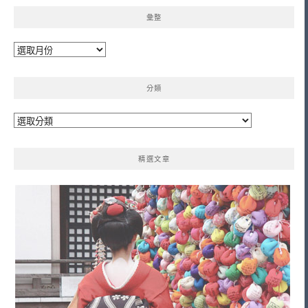
彙整
彙
整
分類
分
類
精選文章