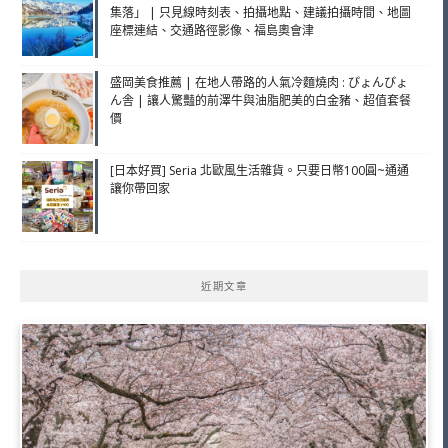
集落」 | 只見線時刻表、拍攝地點、建議拍攝時間、地圖
座標連結、交通路徑影像、福島奧會津
盛岡美食推薦 | 在地人帶路的人氣冷麵燒肉 : ぴょんぴょ
ん舎 | 讓人驚豔的前澤牛與油脂肥美的白金豬、超值套餐
價
[日本好買] Seria 北歐風生活雜貨。只要日幣100圓~通通
讓你帶回家
近期文章