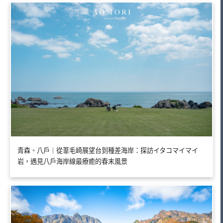
青森、八戶｜從葦毛崎展望台到種差海岸：探訪イタコマイマイ
岩，遇見八戶海岸線最療癒的春末風景