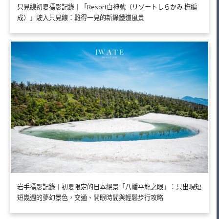
只見線初夏攝影記錄｜「Resort白神號（リゾートしらかみ 橅編
成）」駛入只見線：難得一見的新綠鐵道風景
岩手攝影記錄｜初夏限定的日本絕景「八幡平龍之眼」：只出現短
短幾週的夢幻景色，交通、開眼時間與輕鬆步行攻略