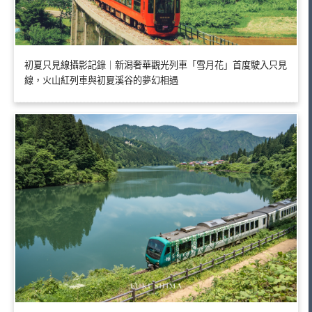
初夏只見線攝影記錄｜新潟奢華觀光列車「雪月花」首度駛入只見
線，火山紅列車與初夏溪谷的夢幻相遇