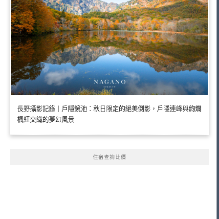
長野攝影記錄｜戶隱鏡池：秋日限定的絕美倒影，戶隱連峰與絢爛
楓紅交織的夢幻風景
住宿查詢比價