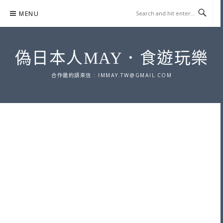
Skip
MENU
to
content
偽日本人MAY．食遊玩樂
合作邀約請來信 :
IMMAY.TW@GMAIL.COM