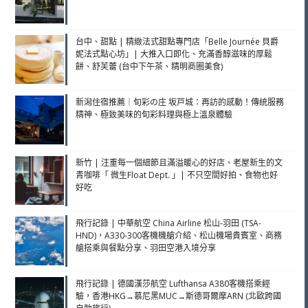
台中、甜點 | 精緻法式甜點專門店「Belle Journée 貝爵
妮法式點心坊」| 大推入口即化、充滿香醇滋味的厚鬆
餅、舒芙蕾 (台中下午茶、精明商圈美食)
新潟住宿推薦｜旬彩の庄 坂戸城：再訪的感動！傳統服務
精神、極致美味的旬彩料理與極上溫泉體驗
新竹 | 注重每一個細節且滿溢暖心的好店、老屋新生的文
青咖啡「 微生Float Dept. 」| 不只空間好拍、食物也好
好吃
飛行記錄 | 中華航空 China Airline 松山-羽田 (TSA-
HND)，A330-300客機機艙介紹、松山機場貴賓室、商務
艙搭乘與餐點分享、羽田空港入境分享
飛行記錄 | 德國漢莎航空 Lufthansa A380客機搭乘經
驗，香港HKG→慕尼黑MUC→斯德哥爾摩ARN (北歐跨國