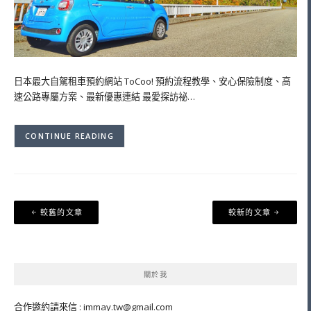
日本最大自駕租車預約網站 ToCoo! 預約流程教學、安心保險制度、高
速公路專屬方案、最新優惠連結 最愛探訪祕…
CONTINUE READING
文
較舊的文章
較新的文章
章
導
覽
關於我
合作邀約請來信 :
immay.tw@gmail.com