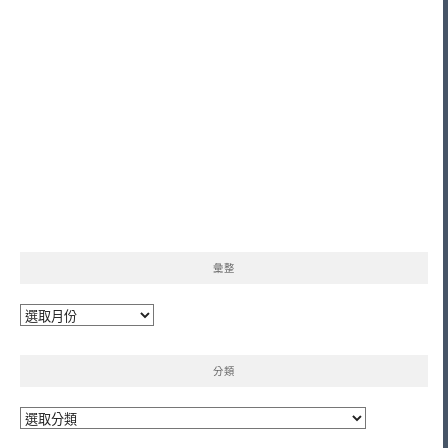
彙整
彙
整
分類
分
類