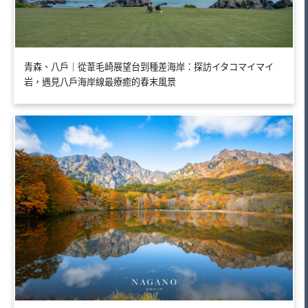
青森、八戶｜從葦毛崎展望台到種差海岸：探訪イタコマイマイ
岩，遇見八戶海岸線最療癒的春末風景