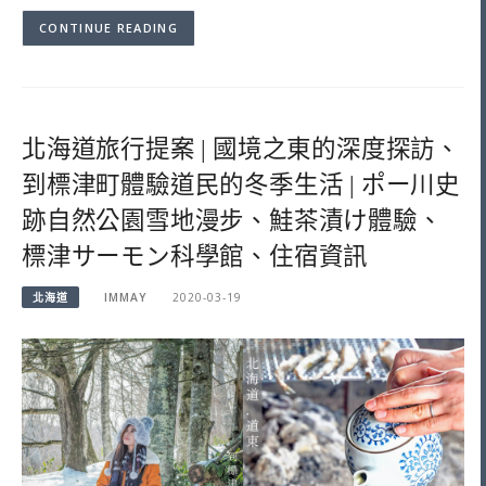
CONTINUE READING
北海道旅行提案 | 國境之東的深度探訪、
到標津町體驗道民的冬季生活 | ポー川史
跡自然公園雪地漫步、鮭茶漬け體驗、
標津サーモン科學館、住宿資訊
北海道
IMMAY
2020-03-19