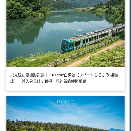
只見線初夏攝影記錄｜「Resort白神號（リゾートしらかみ 橅編
成）」駛入只見線：難得一見的新綠鐵道風景