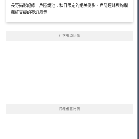
長野攝影記錄｜戶隱鏡池：秋日限定的絕美倒影，戶隱連峰與絢爛
楓紅交織的夢幻風景
住宿查詢比價
行程優惠比價