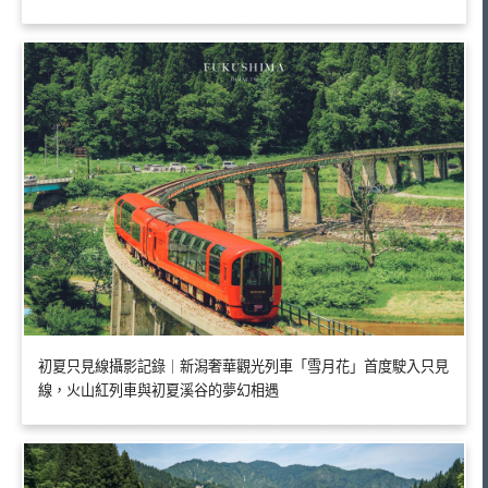
初夏只見線攝影記錄｜新潟奢華觀光列車「雪月花」首度駛入只見
線，火山紅列車與初夏溪谷的夢幻相遇