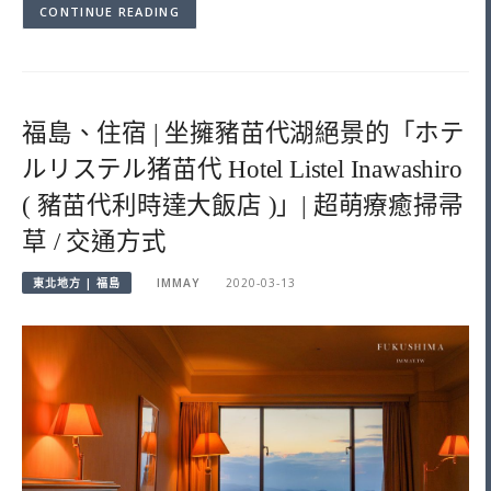
CONTINUE READING
福島、住宿 | 坐擁豬苗代湖絕景的「ホテ
ルリステル猪苗代 Hotel Listel Inawashiro
( 豬苗代利時達大飯店 )」| 超萌療癒掃帚
草 / 交通方式
東北地方 | 福島
IMMAY
2020-03-13