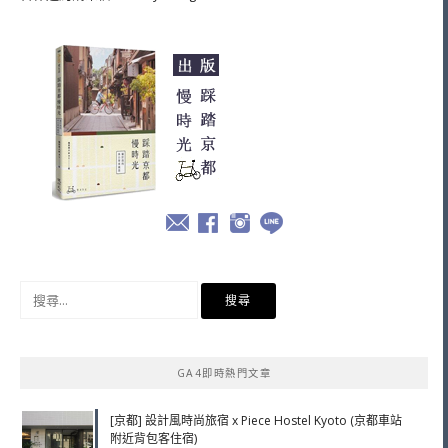
搜
尋
關
鍵
GA4即時熱門文章
字:
[京都] 設計風時尚旅宿 x Piece Hostel Kyoto (京都車站
附近背包客住宿)