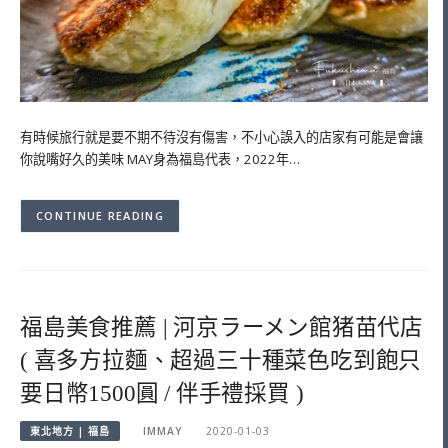
有時候旅行就是要不期不待沒有傷害，不小心誤入的店家有可能是會讓
你說嘴好久的美味 MAY身為福島代表，2022年…
CONTINUE READING
福島美食推薦 | 河京ラーメン館猪苗代店
( 喜多方拉麵、超過三十種菜色吃到飽只
要日幣1500圓 / 伴手禮採買 )
東北地方 | 福島
IMMAY
2020-01-03