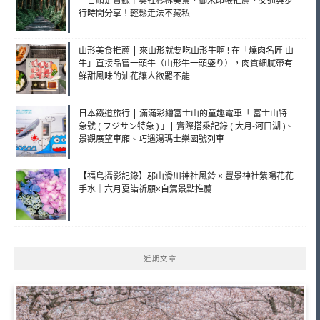
一日順走實錄｜奧社杉林美景、御朱印帳推薦、交通與步
行時間分享！輕鬆走法不藏私
山形美食推薦 | 來山形就要吃山形牛啊 ! 在「燒肉名匠 山
牛」直接品嘗一頭牛（山形牛一頭盛り），肉質細膩帶有
鮮甜風味的油花讓人欲罷不能
日本鐵道旅行 | 滿滿彩繪富士山的童趣電車「 富士山特
急號 ( フジサン特急 ) 」| 實際搭乘記錄 ( 大月-河口湖 )、
景觀展望車廂、巧遇湯瑪士樂園號列車
【福島攝影記錄】郡山滑川神社風鈴 × 豐景神社紫陽花花
手水｜六月夏詣祈願×自駕景點推薦
近期文章