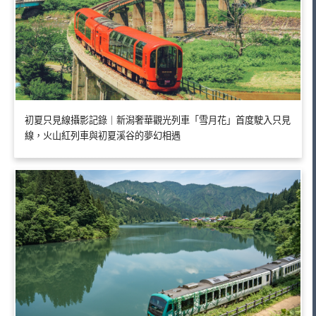
初夏只見線攝影記錄｜新潟奢華觀光列車「雪月花」首度駛入只見
線，火山紅列車與初夏溪谷的夢幻相遇