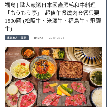
福島 | 職人嚴選日本國產黑毛和牛料理
「もうもう亭」| 超值午餐燒肉套餐只要
1800圓 (松阪牛、米澤牛、福島牛、飛驒
牛)
東北地方 | 福島
IMMAY
2019-05-03