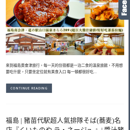
來到福島奧會津旅行，每一天的住宿都是一泊二食的溫泉旅館，不用想
要吃什麼，只要坐定位就有美食入口 每一頓都很好吃…
CONTINUE READING
福島 | 豬苗代駅超人氣排隊そば(蕎麦)名