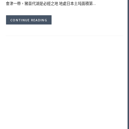
會津一帶，豬苗代湖是必經之地 地處日本土坉面積第…
CONTINUE READING