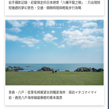
岩手攝影記錄｜初夏限定的日本絕景「八幡平龍之眼」：只出現短
短幾週的夢幻景色，交通、開眼時間與輕鬆步行攻略
青森、八戶｜從葦毛崎展望台到種差海岸：探訪イタコマイマイ
岩，遇見八戶海岸線最療癒的春末風景