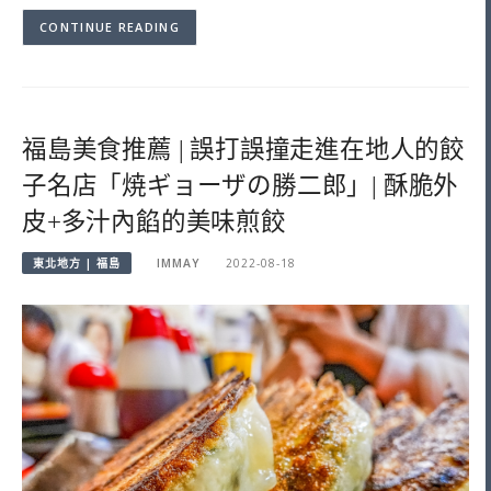
CONTINUE READING
福島美食推薦 | 誤打誤撞走進在地人的餃
子名店「焼ギョーザの勝二郎」| 酥脆外
皮+多汁內餡的美味煎餃
東北地方 | 福島
IMMAY
2022-08-18