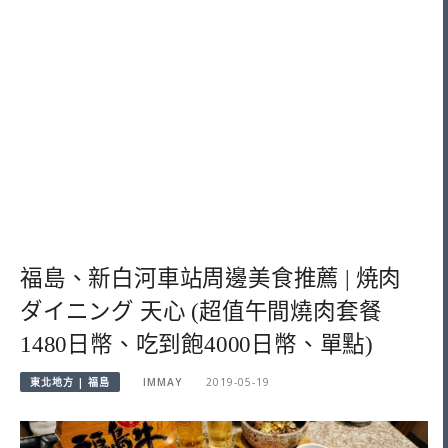
福島、新白河車站周邊美食推薦 | 焼肉
ダイニング 天心 (超值午間燒肉套餐
1480日幣、吃到飽4000日幣、單點)
東北地方 | 福島
IMMAY
2019-05-19