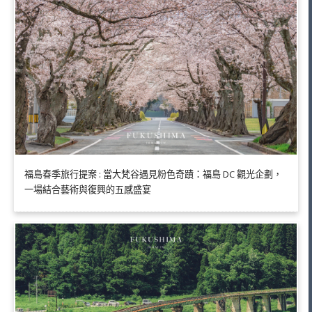
福島春季旅行提案 : 當大梵谷遇見粉色奇蹟：福島 DC 觀光企劃，
一場結合藝術與復興的五感盛宴