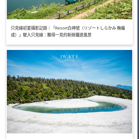
只見線初夏攝影記錄｜「Resort白神號（リゾートしらかみ 橅編
成）」駛入只見線：難得一見的新綠鐵道風景