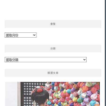
彙整
彙
整
分類
分
類
精選文章