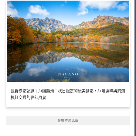
長野攝影記錄｜戶隱鏡池：秋日限定的絕美倒影，戶隱連峰與絢爛
楓紅交織的夢幻風景
住宿查詢比價