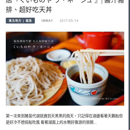
店『くいものや ラ・ネージュ 』| 醬汁豬
排、超好吃天丼
東北地方 | 福島
IMMAY
2017-05-14
第一次來到豬苗代湖就遇到天黑黑的雨天，只記得在湖邊看著天鵝船但
是好冷不想搭船吹風 看著湖面上的水鴨好像游的很開…