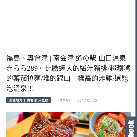
福島、奧會津 | 南会津 道の駅 山口温泉
きらら289。比臉還大的醬汁豬排/超涮嘴
的蕃茄拉麵/堆的跟山一樣高的炸雞/還能
泡溫泉!!!
東北地方 | 奧會津 只見線
IMMAY
2017-05-25