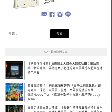
搜
尋
關
鍵
GA4即時熱門文章
字:
【秋田住宿推薦】JR東日本大都會大飯店秋田：車站直
結、新館升級！偽鐵道女子必住的列車景觀房＆超狂在地
特色早餐！
四國鐵道旅行 | 搭乘充滿童趣的 「JR 予土線三兄弟」觀
光列車，探訪田園風景、前進日本最後的清流四萬十川 |
鐵道Hobby Train、四萬十觀光小火車、海洋堂Hobby
Train
夏天走進日本深山神域！【長野戶隱神社五社巡禮】夏季