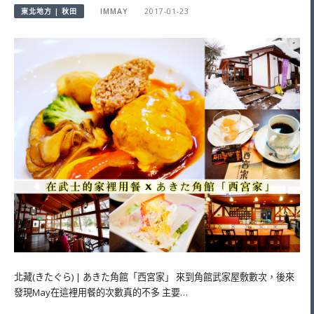
東北地方 | 秋田
IMMAY
2017-01-23
北藏(きたぐら) | あきた角館「西宮家」 來到角館武家屋敷數次，後來
發現May在這裡用餐的次數真的不多 主要…