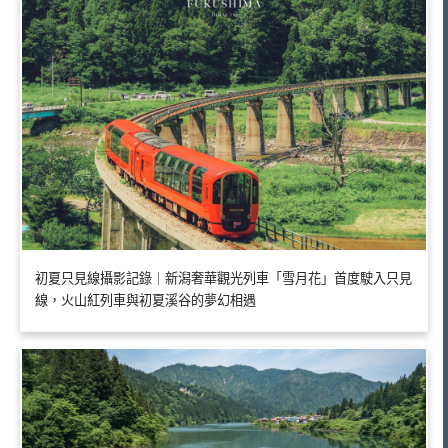
初夏只見線攝影記錄｜新潟奢華觀光列車「雪月花」首度駛入只見
線，火山紅列車與初夏溪谷的夢幻相遇