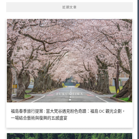
近期文章
福島春季旅行提案 : 當大梵谷遇見粉色奇蹟：福島 DC 觀光企劃，
一場結合藝術與復興的五感盛宴