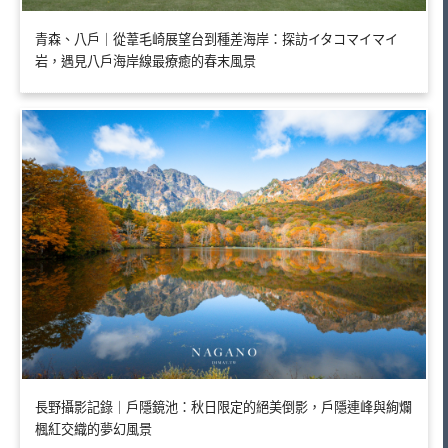
青森、八戶｜從葦毛崎展望台到種差海岸：探訪イタコマイマイ
岩，遇見八戶海岸線最療癒的春末風景
長野攝影記錄｜戶隱鏡池：秋日限定的絕美倒影，戶隱連峰與絢爛
楓紅交織的夢幻風景