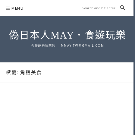
Skip
MENU
to
content
偽日本人MAY．食遊玩樂
合作邀約請來信 :
IMMAY.TW@GMAIL.COM
標籤:
角館美食