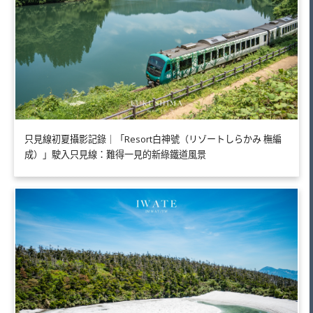
只見線初夏攝影記錄｜「Resort白神號（リゾートしらかみ 橅編
成）」駛入只見線：難得一見的新綠鐵道風景