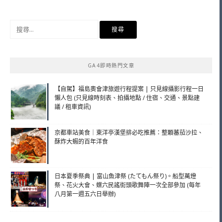
搜
尋
關
鍵
GA4即時熱門文章
字:
【自駕】福島奧會津旅遊行程提案 | 只見線攝影行程一日
懶人包 (只見線時刻表、拍攝地點 / 住宿、交通、景點建
議 / 租車資訊)
京都車站美食｜東洋亭漢堡排必吃推薦：整顆蕃茄沙拉、
酥炸大蝦的百年洋食
日本夏季祭典 | 富山魚津祭 (たてもん祭り)。船型萬燈
祭、花火大會、蝶六民謠街頭歌舞陣一次全部參加 (每年
八月第一週五六日舉辦)