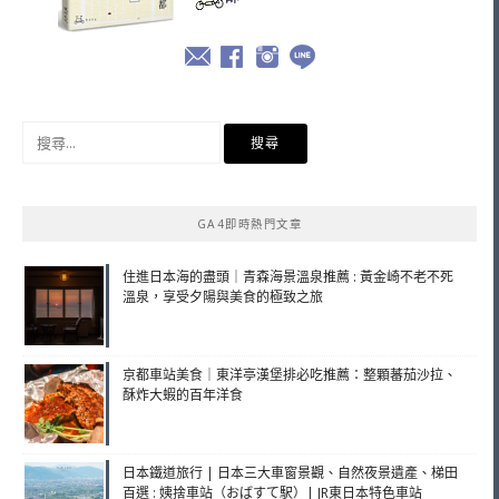
搜
尋
關
鍵
GA4即時熱門文章
字:
住進日本海的盡頭｜青森海景溫泉推薦 : 黃金崎不老不死
溫泉，享受夕陽與美食的極致之旅
京都車站美食｜東洋亭漢堡排必吃推薦：整顆蕃茄沙拉、
酥炸大蝦的百年洋食
日本鐵道旅行 | 日本三大車窗景觀、自然夜景遺產、梯田
百選 : 姨捨車站（おばすて駅）| JR東日本特色車站