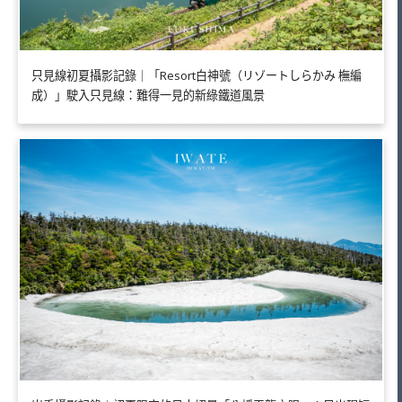
只見線初夏攝影記錄｜「Resort白神號（リゾートしらかみ 橅編
成）」駛入只見線：難得一見的新綠鐵道風景