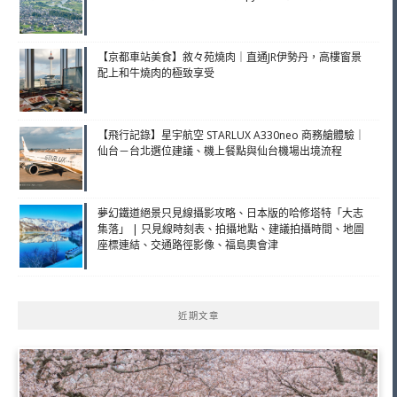
【京都車站美食】敘々苑燒肉｜直通JR伊勢丹，高樓窗景
配上和牛燒肉的極致享受
【飛行記錄】星宇航空 STARLUX A330neo 商務艙體驗｜
仙台－台北選位建議、機上餐點與仙台機場出境流程
夢幻鐵道絕景只見線攝影攻略、日本版的哈修塔特「大志
集落」 | 只見線時刻表、拍攝地點、建議拍攝時間、地圖
座標連結、交通路徑影像、福島奧會津
近期文章