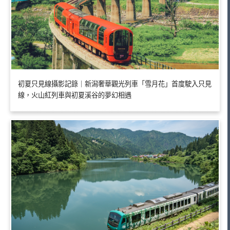
初夏只見線攝影記錄｜新潟奢華觀光列車「雪月花」首度駛入只見
線，火山紅列車與初夏溪谷的夢幻相遇