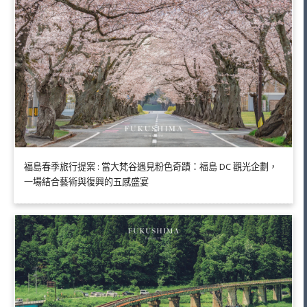
福島春季旅行提案 : 當大梵谷遇見粉色奇蹟：福島 DC 觀光企劃，
一場結合藝術與復興的五感盛宴