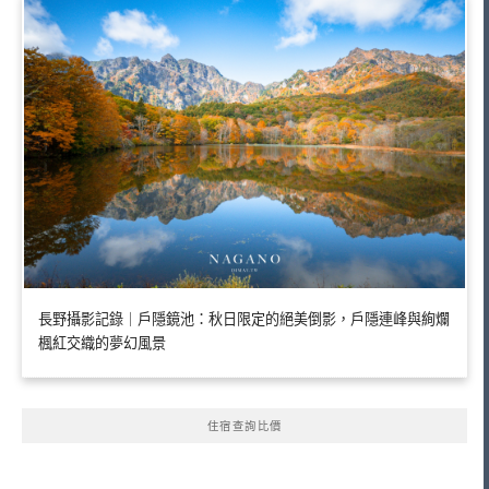
長野攝影記錄｜戶隱鏡池：秋日限定的絕美倒影，戶隱連峰與絢爛
楓紅交織的夢幻風景
住宿查詢比價