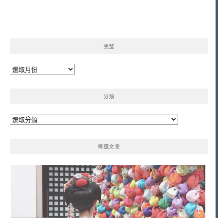
彙整
彙
整
分類
分
類
精選文章