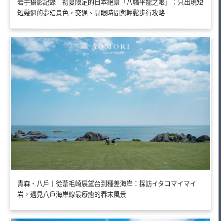
岩手攝影記錄｜初夏限定的日本絕景「八幡平龍之眼」：只出現短
短幾週的夢幻景色，交通、開眼時間與輕鬆步行攻略
青森、八戶｜從葦毛崎展望台到種差海岸：探訪イタコマイマイ
岩，遇見八戶海岸線最療癒的春末風景