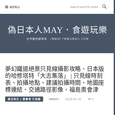
Skip
MENU
to
content
偽日本人MAY．食遊玩樂
合作邀約請來信 :
IMMAY.TW@GMAIL.COM
夢幻鐵道絕景只見線攝影攻略、日本版
的哈修塔特「大志集落」 | 只見線時刻
表、拍攝地點、建議拍攝時間、地圖座
標連結、交通路徑影像、福島奧會津
東北地方 | 奧會津 只見線
IMMAY
2020-05-20
1