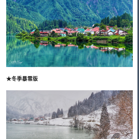
★冬季暴雪版