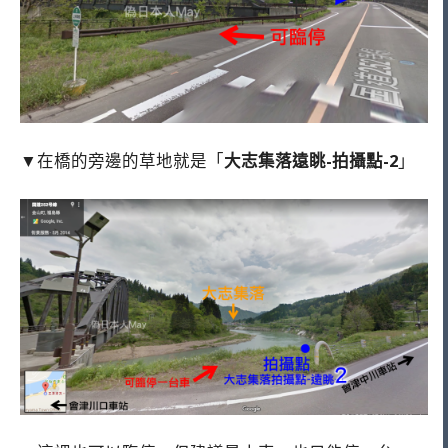
▼在橋的旁邊的草地就是「
大志集落遠眺-拍攝點-2
」