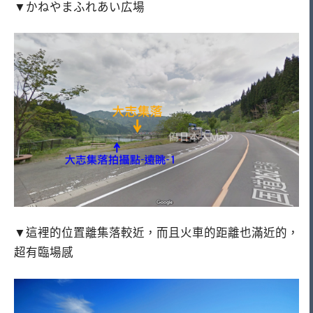
▼かねやまふれあい広場
▼這裡的位置離集落較近，而且火車的距離也滿近的，
超有臨場感