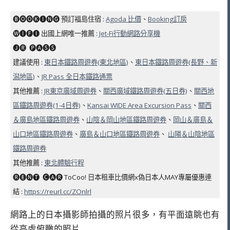
🅑🅞🅞🅚🅘🅝🅖 預訂福島住宿 :
Agoda 比價
、
Booking訂房
🅦🅘🅕🅘 出國上網唯一推薦 :
Jet-Fi行動網路分享機
🅙🅡 ​ 🅟🅐🅢🅢
建議使用 :
東日本鐵路周遊券(東北地區)
、
東日本鐵路周遊券(長野、新
潟地區)
、
JR Pass 全日本鐵路通票
其他推薦 :
JR東京廣域周遊券
、
關西廣域鐵路周遊券(五日券)
、
關西地
區鐵路周遊券(1-4日券)
、
Kansai WIDE Area Excursion Pass
、
關西
＆廣島地區鐵路周遊券
、
山陰＆岡山地區鐵路周遊券
、
岡山＆廣島＆
山口地區鐵路周遊券
、
廣島＆山口地區鐵路周遊券
、
山陽＆山陰地區
鐵路周遊券
其他推薦 :
東北體驗行程
🅡🅔🅝🅣 ​ 🅒🅐🅡 ToCoo! 日本租車比價網x偽日本人MAY專屬優惠連
結
:
https://reurl.cc/ZOnlrl
網路上的日本攝影師拍攝的照片很多，有平面遠眺也有
從高處俯瞰的照片