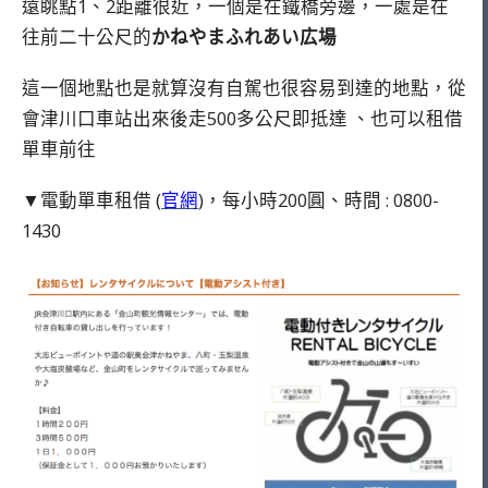
遠眺點1、2距離很近，一個是在鐵橋旁邊，一處是在
往前二十公尺的
かねやまふれあい広場
這一個地點也是就算沒有自駕也很容易到達的地點，從
會津川口車站出來後走500多公尺即抵達 、也可以租借
單車前往
▼電動單車租借 (
官網
)，每小時200圓、時間 : 0800-
1430