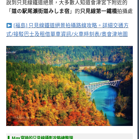
說到只見線鐵道絕景，大多數人知道會津宮下附近的
「
道の駅尾瀨街道みしま宿
」的
只見線第一鐵橋
拍攝處
[福島] 只見線鐵道絕景拍攝路線攻略。詳細交通方
式/接駁巴士及租借單車資訊/火車時刻表/奧會津地圖
▍May
寫過的只見線攝影攻略總整理