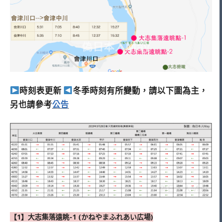
時刻表更新
冬季時刻有所變動，請以下圖為主，
另也請參考
公告
【1】大志集落遠眺-1 (かねやまふれあい広場)