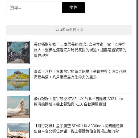
搜
尋
關
鍵
GA4即時熱門文章
字:
長野攝影記錄 | 日本最長的宿場 : 奈良井宿。當一回時空
旅人，漫步在滿溢江戶時代氛圍的街道，遠離喧囂繁華的
塵世現實
青森、八戶｜春末限定的黃金絕景！蕪嶋神社：油菜花與
海鳥共演，八戶港旁最有生命力的風景
飛行記錄｜星宇航空 STARLUX 台北－吉隆坡 A321neo
經濟艙體驗＋機上餐點與 KLIA 自動通關實測
【飛行記錄】星宇航空 STARLUX A330neo 商務艙體驗｜
仙台－台北選位建議、機上餐點與仙台機場出境流程