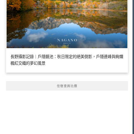
長野攝影記錄｜戶隱鏡池：秋日限定的絕美倒影，戶隱連峰與絢爛
楓紅交織的夢幻風景
住宿查詢比價