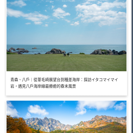
青森、八戶｜從葦毛崎展望台到種差海岸：探訪イタコマイマイ
岩，遇見八戶海岸線最療癒的春末風景