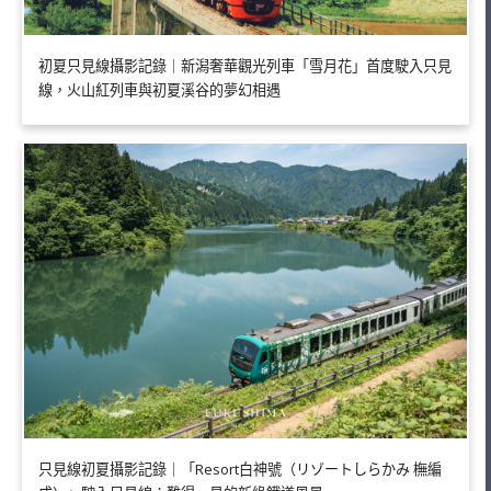
初夏只見線攝影記錄｜新潟奢華觀光列車「雪月花」首度駛入只見
線，火山紅列車與初夏溪谷的夢幻相遇
只見線初夏攝影記錄｜「Resort白神號（リゾートしらかみ 橅編