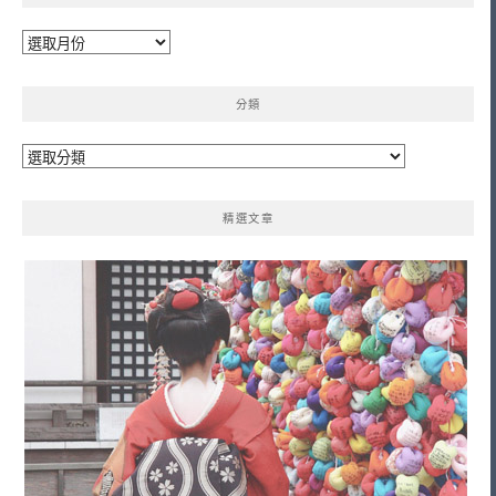
彙
整
分類
分
類
精選文章