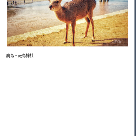
廣島。嚴島神社