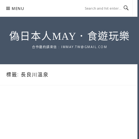
Skip
MENU
to
content
偽日本人MAY．食遊玩樂
合作邀約請來信 :
IMMAY.TW@GMAIL.COM
標籤:
長良川溫泉