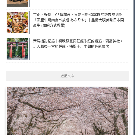
京都、好食 | CP值超高、只要日幣4000圓的燒肉吃到飽
「國產牛燒肉食べ放題 あぶりや」| 盡情大啖美味日本國
產牛 (預約方式教學)
新潟攝影記錄｜初秋綠意與莊嚴朱紅的邂逅：彌彥神社，
走入越後一宮的靜謐，捕捉十月中旬的色彩層次
近期文章