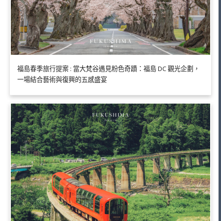
福島春季旅行提案 : 當大梵谷遇見粉色奇蹟：福島 DC 觀光企劃，
一場結合藝術與復興的五感盛宴