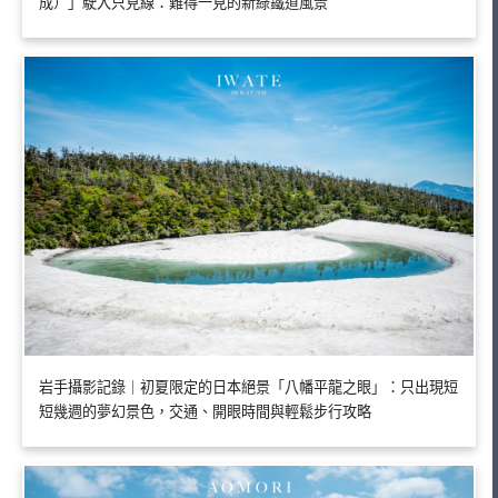
成）」駛入只見線：難得一見的新綠鐵道風景
岩手攝影記錄｜初夏限定的日本絕景「八幡平龍之眼」：只出現短
短幾週的夢幻景色，交通、開眼時間與輕鬆步行攻略