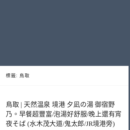
標籤:
鳥取
鳥取 | 天然温泉 境港 夕凪の湯 御宿野
乃。早餐超豐富/泡湯好舒服/晚上還有宵
夜そば (水木茂大道/鬼太郎/JR境港旁)