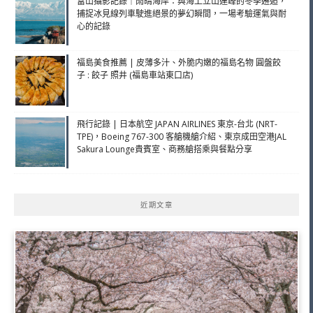
富山攝影記錄｜雨晴海岸：與海上立山連峰的冬季邂逅，
捕捉冰見線列車駛進絕景的夢幻瞬間，一場考驗運氣與耐
心的記錄
福島美食推薦 | 皮薄多汁、外脆内嫩的福島名物 圓盤餃
子 : 餃子 照井 (福島車站東口店)
飛行記錄 | 日本航空 JAPAN AIRLINES 東京-台北 (NRT-
TPE)，Boeing 767-300 客艙機艙介紹、東京成田空港JAL
Sakura Lounge貴賓室、商務艙搭乘與餐點分享
近期文章