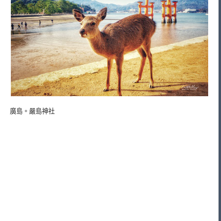
廣島。嚴島神社