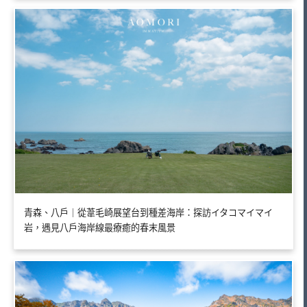
青森、八戶｜從葦毛崎展望台到種差海岸：探訪イタコマイマイ
岩，遇見八戶海岸線最療癒的春末風景