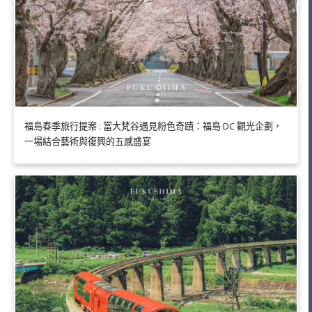
福島春季旅行提案 : 當大梵谷遇見粉色奇蹟：福島 DC 觀光企劃，
一場結合藝術與復興的五感盛宴