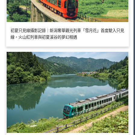
初夏只見線攝影記錄｜新潟奢華觀光列車「雪月花」首度駛入只見
線，火山紅列車與初夏溪谷的夢幻相遇