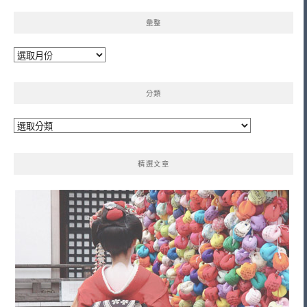
彙整
彙
整
分類
分
類
精選文章