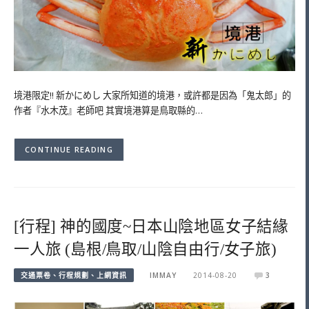
境港限定!! 新かにめし 大家所知道的境港，或許都是因為「鬼太郎」的
作者『水木茂』老師吧 其實境港算是鳥取縣的…
CONTINUE READING
[行程] 神的國度~日本山陰地區女子結緣
一人旅 (島根/鳥取/山陰自由行/女子旅)
交通票卷、行程規劃、上網資訊
IMMAY
2014-08-20
3