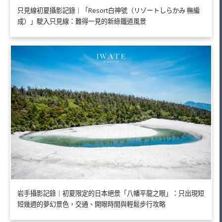
只見線初夏攝影記錄｜「Resort白神號（リゾートしらかみ 橅編
成）」駛入只見線：難得一見的新綠鐵道風景
岩手攝影記錄｜初夏限定的日本絕景「八幡平龍之眼」：只出現短
短幾週的夢幻景色，交通、開眼時間與輕鬆步行攻略