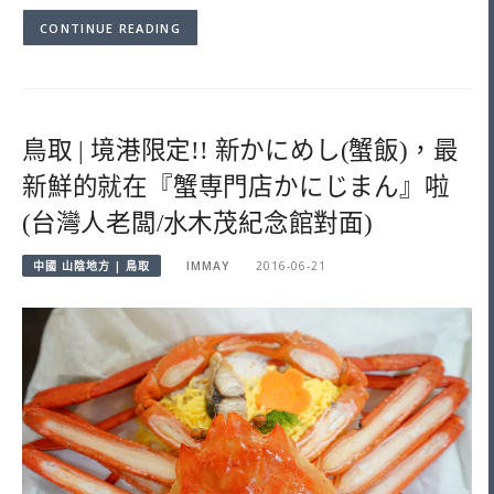
CONTINUE READING
鳥取 | 境港限定!! 新かにめし(蟹飯)，最
新鮮的就在『蟹専門店かにじまん』啦
(台灣人老闆/水木茂紀念館對面)
中國 山陰地方 | 鳥取
IMMAY
2016-06-21