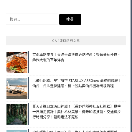
搜
尋
關
鍵
GA4即時熱門文章
字:
京都車站美食｜東洋亭漢堡排必吃推薦：整顆蕃茄沙拉、
酥炸大蝦的百年洋食
【飛行記錄】星宇航空 STARLUX A330neo 商務艙體驗｜
仙台－台北選位建議、機上餐點與仙台機場出境流程
夏天走進日本深山神域！【長野戶隱神社五社巡禮】夏季
一日順走實錄｜奧社杉林美景、御朱印帳推薦、交通與步
行時間分享！輕鬆走法不藏私