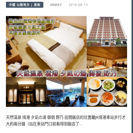
中國 山陰地方 | 鳥取
IMMAY
2016-08-13
天然温泉 境港 夕凪の湯 御宿 野乃 這間飯店的位置離JR境港車站步行才
大約兩分鐘（站在車站門口就看得到飯店了…