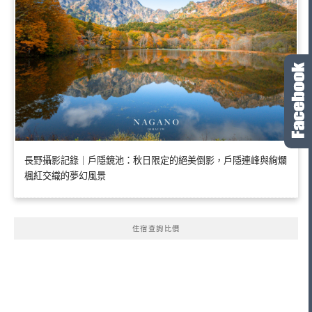
長野攝影記錄｜戶隱鏡池：秋日限定的絕美倒影，戶隱連峰與絢爛
楓紅交織的夢幻風景
住宿查詢比價