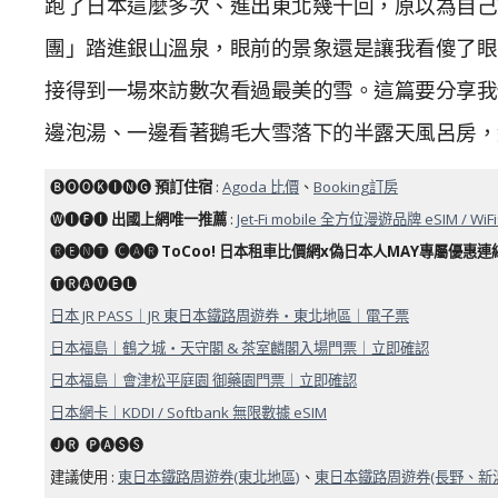
跑了日本這麼多次、進出東北幾十回，原以為自己
團」踏進銀山溫泉，眼前的景象還是讓我看傻了眼
接得到一場來訪數次看過最美的雪。這篇要分享我們
邊泡湯、一邊看著鵝毛大雪落下的半露天風呂房，
🅑🅞🅞🅚🅘🅝🅖
預訂住宿
:
Agoda 比價
、
Booking訂房
🅦🅘🅕🅘
出國上網唯一推薦
:
Jet-Fi mobile 全方位漫遊品牌 eSIM / WiF
🅡🅔🅝🅣 ​ 🅒🅐🅡 ToCoo! 日本租車比價網x偽日本人MAY專屬優惠連結
🅣🅡🅐🅥🅔🅛
日本 JR PASS｜JR 東日本鐵路周遊券・東北地區｜電子票
日本福島｜鶴之城・天守閣 & 茶室麟閣入場門票｜立即確認
日本福島｜會津松平庭園 御藥園門票｜立即確認
日本網卡｜KDDI / Softbank 無限數據 eSIM
🅙🅡 ​ 🅟🅐🅢🅢
建議使用 :
東日本鐵路周遊券(東北地區)
、
東日本鐵路周遊券(長野、新