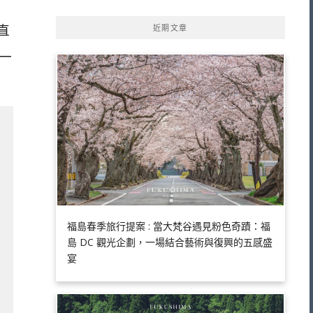
直
近期文章
一
福島春季旅行提案 : 當大梵谷遇見粉色奇蹟：福
島 DC 觀光企劃，一場結合藝術與復興的五感盛
宴