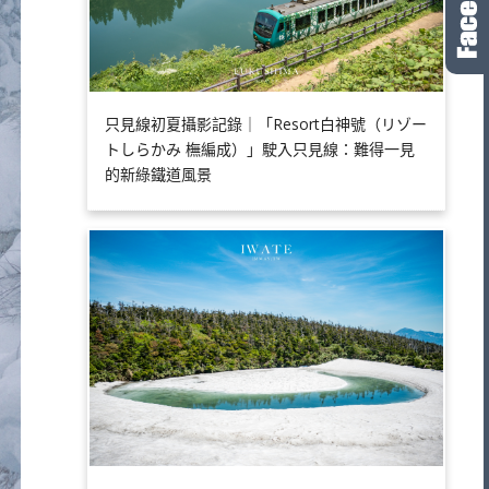
只見線初夏攝影記錄｜「Resort白神號（リゾー
トしらかみ 橅編成）」駛入只見線：難得一見
的新綠鐵道風景