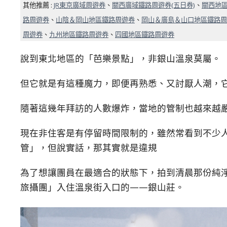
其他推薦 :
JR東京廣域周遊券
、
關西廣域鐵路周遊券(五日券)
、
關西地區
路周遊券
、
山陰＆岡山地區鐵路周遊券
、
岡山＆廣島＆山口地區鐵路周
周遊券
、
九州地區鐵路周遊券
、
四國地區鐵路周遊券
說到東北地區的「芭樂景點」，非銀山溫泉莫屬。
但它就是有這種魔力，即便再熟悉、又討厭人潮，
隨著這幾年拜訪的人數爆炸，當地的管制也越來越
現在非住客是有停留時間限制的，雖然常看到不少
管」，但說實話，那其實就是違規
為了想讓團員在最適合的狀態下，拍到清晨那份純淨
旅攝團」入住溫泉街入口的——銀山莊。