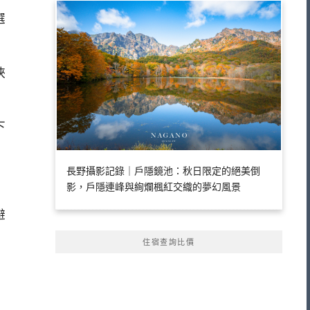
選
狹
下
長野攝影記錄｜戶隱鏡池：秋日限定的絕美倒
影，戶隱連峰與絢爛楓紅交織的夢幻風景
避
住宿查詢比價