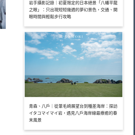
岩手攝影記錄｜初夏限定的日本絕景「八幡平龍
之眼」：只出現短短幾週的夢幻景色，交通、開
眼時間與輕鬆步行攻略
青森、八戶｜從葦毛崎展望台到種差海岸：探訪
イタコマイマイ岩，遇見八戶海岸線最療癒的春
末風景