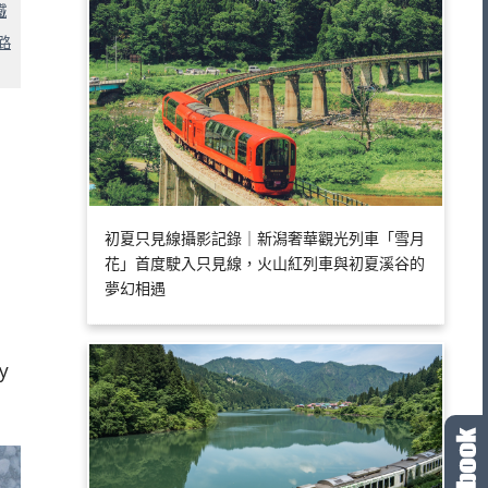
鐵
路
初夏只見線攝影記錄｜新潟奢華觀光列車「雪月
花」首度駛入只見線，火山紅列車與初夏溪谷的
夢幻相遇
y