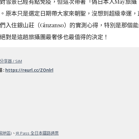
對雪景已經有點免疫，但這次帶著「偽日本人May旅攝
。原本只是選定日期帶大家來朝聖，沒想到超級幸運，
入住銀山莊（Ginzanso）的實測心得，特別是那個能
絕對是這趟旅攝團最奢侈也最值得的決定！
i分享器 / SiM
 :
https://reurl.cc/ZOnlrl
潟地區)
、
JR Pass 全日本鐵路通票