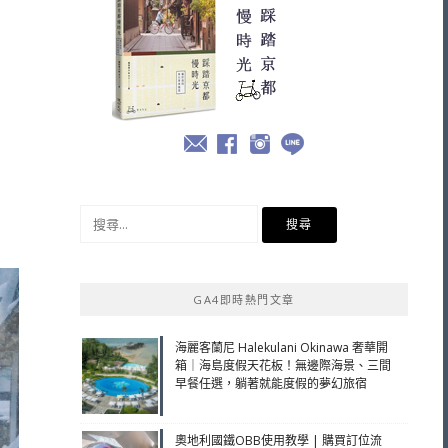
搜
尋
關
鍵
GA4即時熱門文章
字:
海麗客蘭尼 Halekulani Okinawa 奢華開
箱｜海島度假天花板！無邊際海景、三間
早餐任選，躺著就能度假的夢幻旅宿
奧地利國鐵OBB使用教學 | 購買訂位流