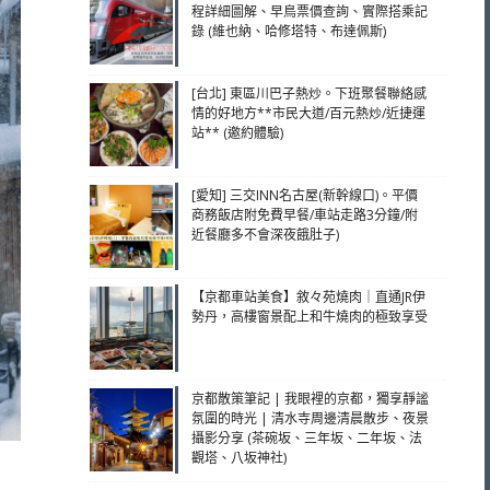
程詳細圖解、早鳥票價查詢、實際搭乘記
錄 (維也納、哈修塔特、布達佩斯)
[台北] 東區川巴子熱炒。下班聚餐聯絡感
情的好地方**市民大道/百元熱炒/近捷運
站** (邀約體驗)
[愛知] 三交INN名古屋(新幹線口)。平價
商務飯店附免費早餐/車站走路3分鐘/附
近餐廳多不會深夜餓肚子)
【京都車站美食】敘々苑燒肉｜直通JR伊
勢丹，高樓窗景配上和牛燒肉的極致享受
京都散策筆記 | 我眼裡的京都，獨享靜謐
氛圍的時光 | 清水寺周邊清晨散步、夜景
攝影分享 (茶碗坂、三年坂、二年坂、法
觀塔、八坂神社)