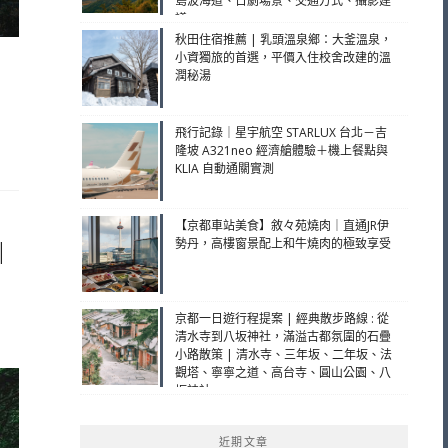
島波海道、日劇場景、交通方式、攝影建
議
秋田住宿推薦 | 乳頭溫泉鄉：大釜溫泉，
小資獨旅的首選，平價入住校舍改建的溫
潤秘湯
飛行記錄｜星宇航空 STARLUX 台北－吉
隆坡 A321neo 經濟艙體驗＋機上餐點與
KLIA 自動通關實測
【京都車站美食】敘々苑燒肉｜直通JR伊
勢丹，高樓窗景配上和牛燒肉的極致享受
|
京都一日遊行程提案 | 經典散步路線 : 從
清水寺到八坂神社，滿溢古都氛圍的石疊
小路散策 | 清水寺、三年坂、二年坂、法
觀塔、寧寧之道、高台寺、圓山公園、八
坂神社
近期文章