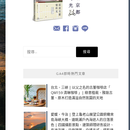
搜
尋
關
鍵
GA4即時熱門文章
字:
台北、三峽 | 以父之名的古董咖啡店「
QM159 清琳咖啡 」| 綠意植栽、雅致古
董、原木打造滿溢自然氛圍的天地
愛媛、今治 | 登上龜老山展望公園俯瞰來
島海峽大橋、遠眺瀨戶內海迷人的日落景
色 | 四國攝影景點、建築師隈研吾設計、