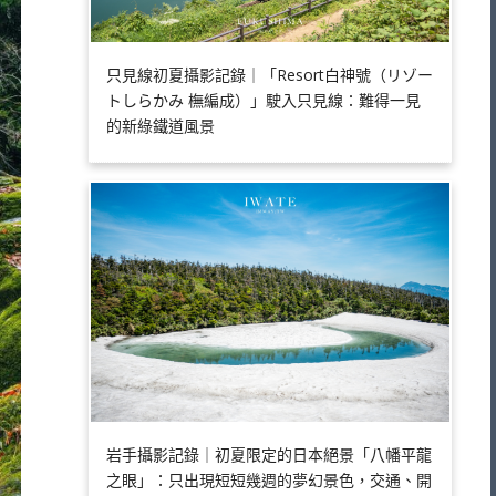
只見線初夏攝影記錄｜「Resort白神號（リゾー
トしらかみ 橅編成）」駛入只見線：難得一見
的新綠鐵道風景
岩手攝影記錄｜初夏限定的日本絕景「八幡平龍
之眼」：只出現短短幾週的夢幻景色，交通、開