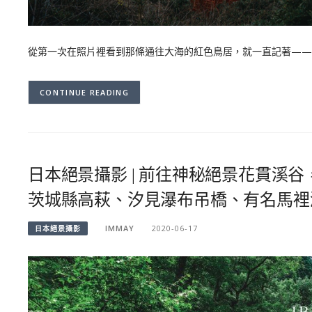
從第一次在照片裡看到那條通往大海的紅色鳥居，就一直記著——
CONTINUE READING
日本絕景攝影 | 前往神秘絕景花貫溪
茨城縣高萩、汐見瀑布吊橋、有名馬裡淵
IMMAY
2020-06-17
日本絕景攝影