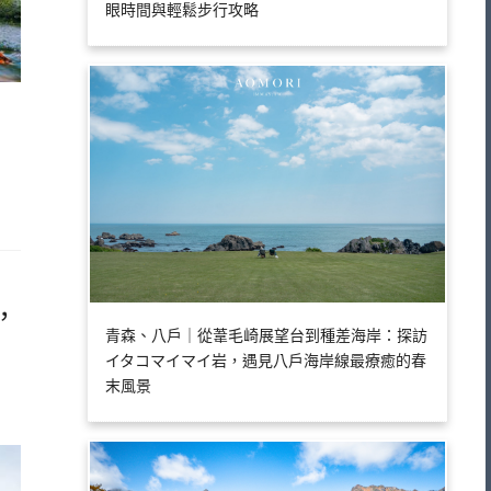
眼時間與輕鬆步行攻略
，
青森、八戶｜從葦毛崎展望台到種差海岸：探訪
イタコマイマイ岩，遇見八戶海岸線最療癒的春
末風景