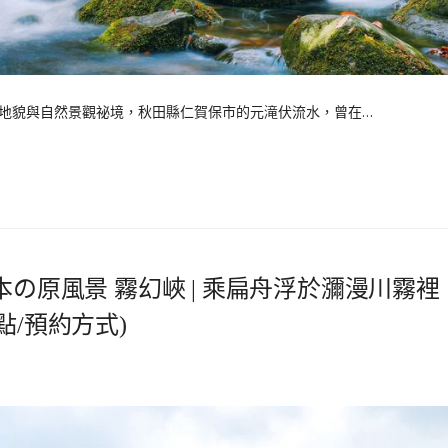
地貌與自然景觀祕境，秋田縣仁賀保市的元滝伏流水，曾在…
本の原風景 霧幻峽 | 乘扁舟浮於瀰漫川霧裡
點/預約方式)