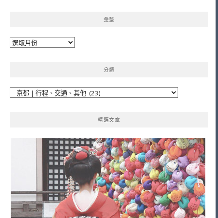
彙整
彙
整
分類
分
類
精選文章