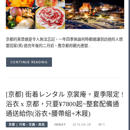
京都的美景總是令人無法忘記，一年四季無論何時都總讓到訪過的人想
要回家(笑) 過完年後的二月初，應京都府觀光連盟…
CONTINUE READING
[京都] 街着レンタル 京裳庵。夏季限定 !
浴衣 x 京都，只要¥7800起~整套配備通
通送給你(浴衣+腰帶組+木屐)
京都 | 行程、交通、其他
IMMAY
2016-06-28
1