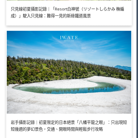
只見線初夏攝影記錄｜「Resort白神號（リゾートしらかみ 橅編
成）」駛入只見線：難得一見的新綠鐵道風景
岩手攝影記錄｜初夏限定的日本絕景「八幡平龍之眼」：只出現短
短幾週的夢幻景色，交通、開眼時間與輕鬆步行攻略