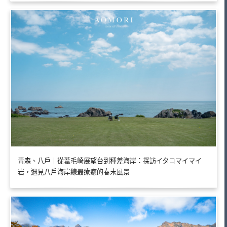
青森、八戶｜從葦毛崎展望台到種差海岸：探訪イタコマイマイ
岩，遇見八戶海岸線最療癒的春末風景