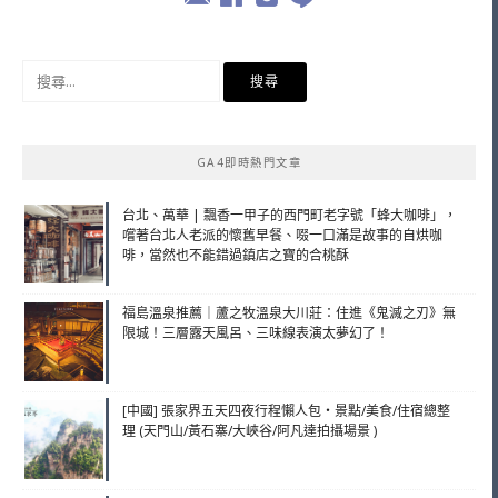
搜
尋
關
鍵
GA4即時熱門文章
字:
台北、萬華 | 飄香一甲子的西門町老字號「蜂大咖啡」，
嚐著台北人老派的懷舊早餐、啜一口滿是故事的自烘咖
啡，當然也不能錯過鎮店之寶的合桃酥
福島溫泉推薦｜蘆之牧溫泉大川莊：住進《鬼滅之刃》無
限城！三層露天風呂、三味線表演太夢幻了！
[中國] 張家界五天四夜行程懶人包・景點/美食/住宿總整
理 (天門山/黃石寨/大峽谷/阿凡達拍攝場景 )