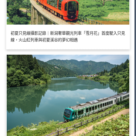
初夏只見線攝影記錄｜新潟奢華觀光列車「雪月花」首度駛入只見
線，火山紅列車與初夏溪谷的夢幻相遇