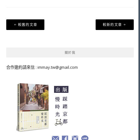
文
較舊的文章
較新的文章
章
導
覽
關於我
合作邀約請來信 :
immay.tw@gmail.com