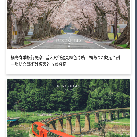
福島春季旅行提案 : 當大梵谷遇見粉色奇蹟：福島 DC 觀光企劃，
一場結合藝術與復興的五感盛宴