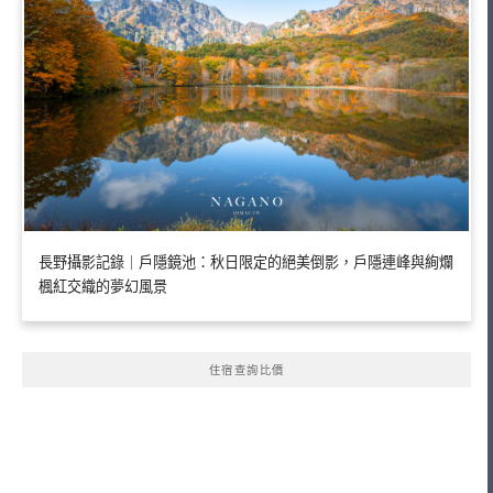
長野攝影記錄｜戶隱鏡池：秋日限定的絕美倒影，戶隱連峰與絢爛
楓紅交織的夢幻風景
住宿查詢比價