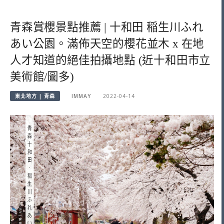
青森賞櫻景點推薦 | 十和田 稲生川ふれ
あい公園。滿佈天空的櫻花並木 x 在地
人才知道的絕佳拍攝地點 (近十和田市立
美術館/圖多)
東北地方 | 青森
IMMAY
2022-04-14