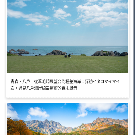
青森、八戶｜從葦毛崎展望台到種差海岸：探訪イタコマイマイ
岩，遇見八戶海岸線最療癒的春末風景