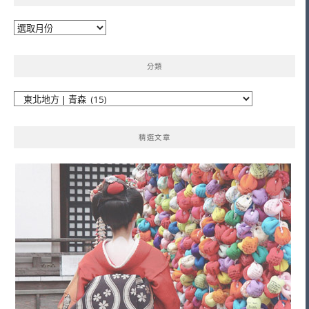
彙
整
分類
分
類
精選文章