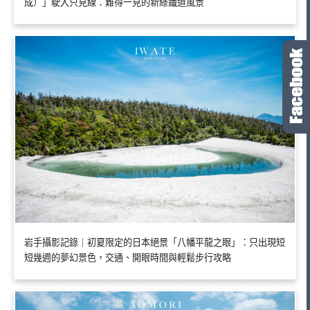
成）」駛入只見線：難得一見的新綠鐵道風景
岩手攝影記錄｜初夏限定的日本絕景「八幡平龍之眼」：只出現短
短幾週的夢幻景色，交通、開眼時間與輕鬆步行攻略