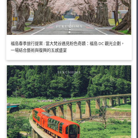
福島春季旅行提案 : 當大梵谷遇見粉色奇蹟：福島 DC 觀光企劃，
一場結合藝術與復興的五感盛宴