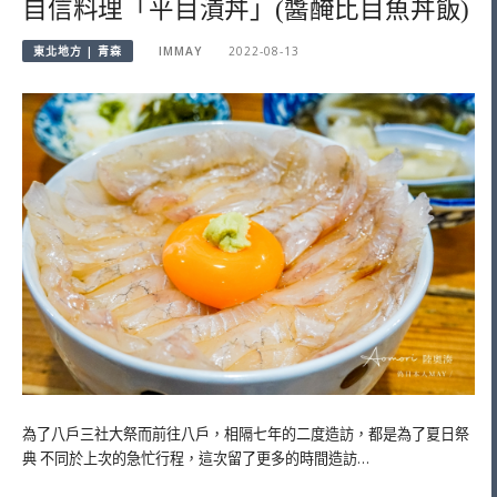
自信料理「平目漬丼」(醬醃比目魚丼飯)
東北地方 | 青森
IMMAY
2022-08-13
為了八戶三社大祭而前往八戶，相隔七年的二度造訪，都是為了夏日祭
典 不同於上次的急忙行程，這次留了更多的時間造訪…