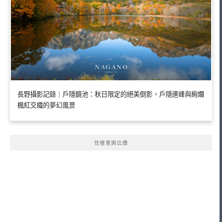
長野攝影記錄｜戶隱鏡池：秋日限定的絕美倒影，戶隱連峰與絢爛
楓紅交織的夢幻風景
住宿查詢比價