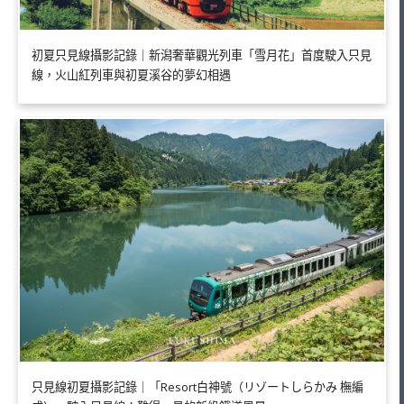
初夏只見線攝影記錄｜新潟奢華觀光列車「雪月花」首度駛入只見
線，火山紅列車與初夏溪谷的夢幻相遇
只見線初夏攝影記錄｜「Resort白神號（リゾートしらかみ 橅編