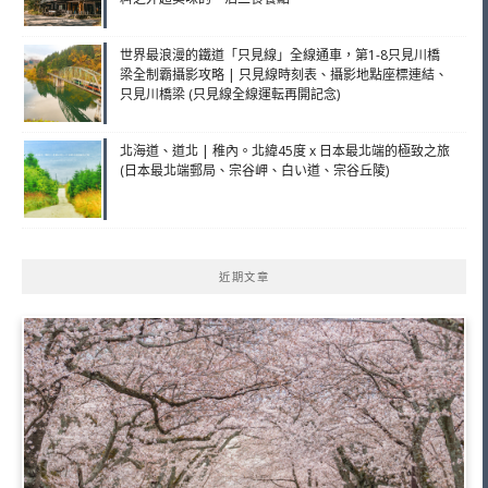
世界最浪漫的鐵道「只見線」全線通車，第1-8只見川橋
梁全制霸攝影攻略 | 只見線時刻表、攝影地點座標連結、
只見川橋梁 (只見線全線運転再開記念)
北海道、道北 | 稚內。北緯45度 x 日本最北端的極致之旅
(日本最北端郵局、宗谷岬、白い道、宗谷丘陵)
近期文章