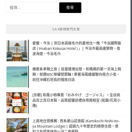
搜
尋
關
鍵
GA4即時熱門文章
字:
愛媛、今治 | 到日本高級毛巾的產地住一晚「今治國際飯
店 ( Imabari Kokusai Hotel ) 」| 今治市最高建築物、島
波海道、今治毛巾
療癒系孝親之旅 | 從基隆港出發，和媽媽的第一次海上假
期，就選MSC榮耀號郵輪 ! 乘著海風緩緩駛向南方小島，
前往沖繩石垣島的慢旅日誌
[京都] 和風小物專賣『おみやげ ゴージャス』。全店商
品百之百日本製，品質超優送禮自用兩相宜 (祗園/花見小
路)
上高地住宿推薦 : 西系屋山莊旅館 (Kamikochi Nishi-ito-
ya Mountain Lodge) | 超過九十年歷史的絕景住宿，意
料之外超美味的一泊二食餐點